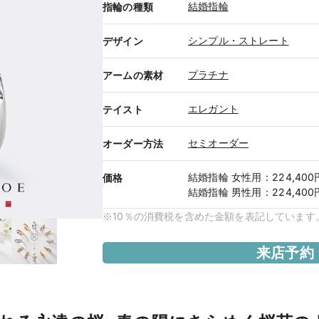
結婚指輪
指輪の種類
シンプル・ストレート
デザイン
プラチナ
アームの素材
エレガント
テイスト
セミオーダー
オーダー方法
結婚指輪
女性用
：
224,40
価格
結婚指輪
男性用
：
224,40
※10％の消費税を含めた金額を表記しています
来店予約