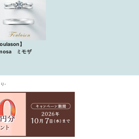
oulason】
mosa ミモザ
らり-