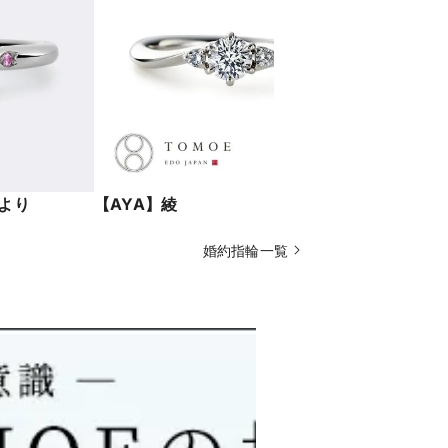
だより
【AYA】綾
【KAMUR
婚約指輪一覧