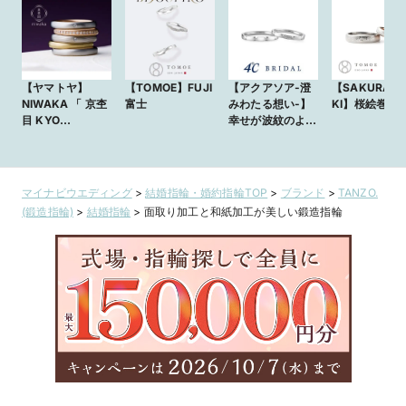
【ヤマトヤ】
【TOMOE】FUJI
【アクアソア-澄
【SAKURAE
NIWAKA 「 京杢
富士
みわたる想い-】
KI】桜絵巻
目 KYO
幸せが波紋のよう
MOKUME 」 愛
に広がる
とぎれることなく
時 杢目にかさね
て
マイナビウエディング
>
結婚指輪・婚約指輪TOP
>
ブランド
>
TANZO.
(鍛造指輪)
>
結婚指輪
>
面取り加工と和紙加工が美しい鍛造指輪