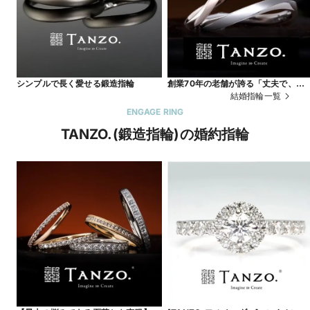
シンプルで長く愛せる鍛造指輪
創業70年の老舗が誇る「丈夫で、傷
つきづらい」鍛造製法で名品リング
結婚指輪一覧
ENGAGE RING
TANZO.(鍛造指輪)の婚約指輪