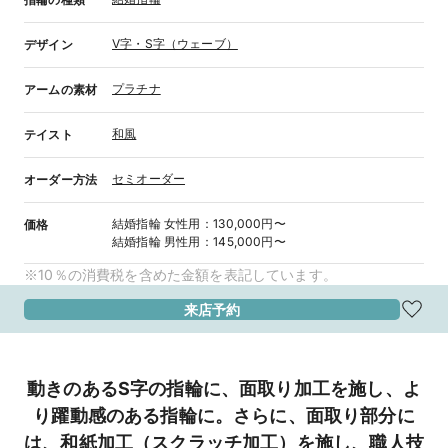
V字・S字（ウェーブ）
デザイン
プラチナ
アームの素材
和風
テイスト
セミオーダー
オーダー方法
結婚指輪
女性用
：
130,000円〜
価格
結婚指輪
男性用
：
145,000円〜
※10％の消費税を含めた金額を表記しています。
来店予約
動きのあるS字の指輪に、面取り加工を施し、よ
り躍動感のある指輪に。さらに、面取り部分に
は、和紙加工（スクラッチ加工）を施し、職人技