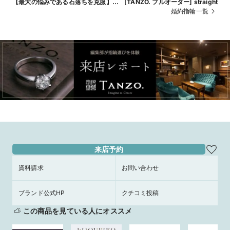
【最大の悩みである石落ちを克服】鍛
[TANZO. フルオーダー] straight
造エタニティ
婚約指輪一覧
来店予約
資料請求
お問い合わせ
ブランド公式HP
クチコミ投稿
この商品を見ている人にオススメ