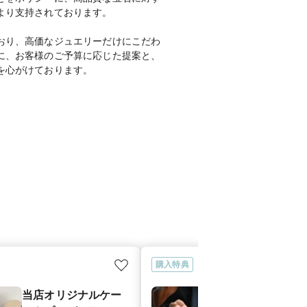
より支持されております。
おり、高価なジュエリーだけにこだわ
に、お客様のご予算に応じた提案と、
を心がけております。
購入特典
当店オリジナルケー
サイズ直し永