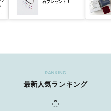
子マ
石プレゼント！
マ
グ
ン
RANKING
最新人気ランキング