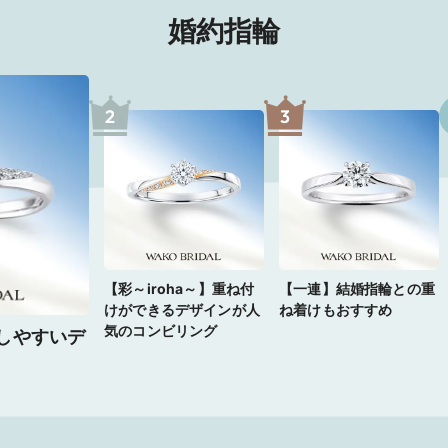
婚約指輪
2
3
【彩～iroha～】重ね付
【一連】結婚指輪との重
けができるデザインが人
ね着けもおすすめ
気のコンビリング
しやすいデ