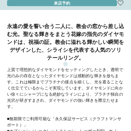
来店予約
永遠の愛を誓い合う二人に、教会の窓から差し込
む光。聖なる輝きをまとう花嫁の指先のダイヤモ
ンドは、祝福の証。教会に溢れる輝かしい瞬間を
デザインした、シライシを代表する人気のソリ
テールリング。
上質で理想的なダイヤモンドをセッティングしたとき、透明で
光のみの存在となったダイヤモンドは感動的な輝きを放ちま
す。これは極限までプラチナの接点を細くし、光を遮ることな
く仕立てているからこそ実現しています。ダイヤモンドに向か
い徐々にシャープになる絶妙なラインにより、プラチナ独自の
光沢が研ぎすまされ、ダイヤモンドの強い輝きを際立たせま
す。
■無期限でご利用可能な「永久保証サービス（クラフトマンサ
ポート）」
■オプション（シークレットストーン、レーザー刻印、ナノ