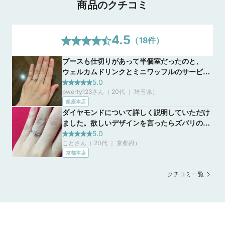
商品のクチコミ
4.5
（
18
件）
ブースも仕切りがあって半個室だったのと、
ウェルカムドリンクとミニワッフルのサービス
もあっておもてなしがとても丁寧だなと感じま
5.0
pwerty123さん（ 20代 ｜ 埼玉県
）
した。ダイヤの4Cについても一からすごく詳し
銀座本店
く説明させてもらい、何よりもダイヤモンド自
ダイヤモンドについて詳しく説明していただけ
体の輝きが他に行ったブランドさんよりもすご
ました。欲しいデザインを言ったらズバリの指
く輝いて見えました。ダイヤの品質が高いのが
輪をもってきてもらえて、安心感がありまし
5.0
おすすめです。
ことさん（ 20代 ｜ 京都府
）
た。たくさんのダイヤから選べたので、予算、
京都本店
カラットなど総合判断で決定できました。
クチコミ一覧