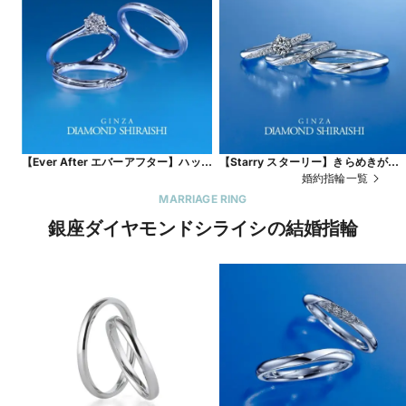
【Ever After エバーアフター】ハッ
【Starry スターリー】きらめきがひ
ピーエンドを経て、ふたりの物語が永
ときわ強い、一筋の流れ星
婚約指輪一覧
遠に続くことを願って
MARRIAGE RING
銀座ダイヤモンドシライシの結婚指輪