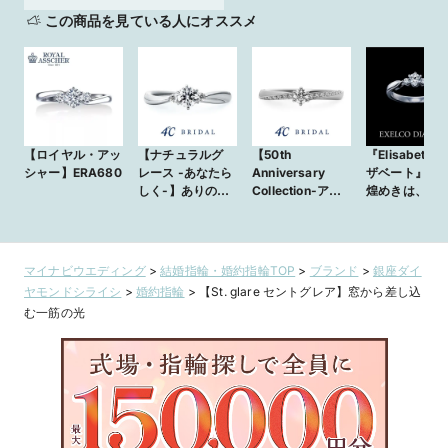
この商品を見ている人にオススメ
【ロイヤル・アッ
【ナチュラルグ
【50th
『Elisabeth 
シャー】ERA680
レース -あなたら
Anniversary
ザベート』高
しく-】ありのま
Collection-アク
煌めきは、選
まの姿を愛する純
アループ-】永遠
し女性のため
粋な心を重ねて
をイメージした流
れるライン
マイナビウエディング
>
結婚指輪・婚約指輪TOP
>
ブランド
>
銀座ダイ
ヤモンドシライシ
>
婚約指輪
>
【St. glare セントグレア】窓から差し込
む一筋の光