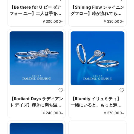
【Be there for U ビー ゼア
【Shining Flow シャイニン
フォー ユー】二人は手を取
グフロー】時が流れても変
り合い、喜びに満ちた最高
わらない輝き。
￥
300,000
~
￥
330,000
~
の瞬間へ
【Radiant Days ラディアン
【Illumity イリュミティ】
ト デイズ】輝きに満ち溢れ
一緒にいると、もっと輝く
た日々。
ふたりの未来。
￥
240,000
~
￥
370,000
~