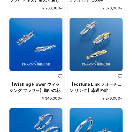
ブライトネス】澄んだ輝き
ノス】ひとつの時
￥
260,000
~
￥
370,000
~
【Wishing Flower ウィッ
【Fortune Link フォーチュ
シング フラワー】願いの花
ン リンク】幸運の絆
￥
340,000
~
￥
270,000
~