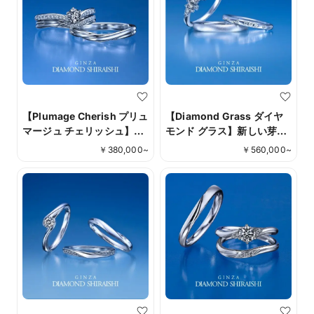
【Plumage Cherish プリュ
【Diamond Grass ダイヤ
マージュ チェリッシュ】
モンド グラス】新しい芽が
Plumageは「羽」、
開く、その瞬間の輝き
￥
380,000
~
￥
560,000
~
Cherishは「大切にする」
という意味