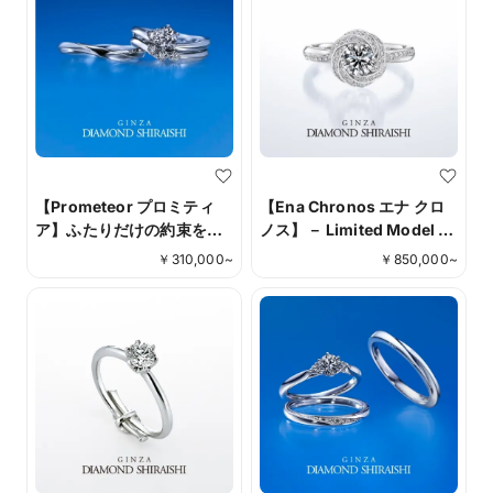
【Prometeor プロミティ
【Ena Chronos エナ クロ
ア】ふたりだけの約束を乗
ノス】－ Limited Model －
せて、永遠に輝き続ける
ひとつの時
￥
310,000
~
￥
850,000
~