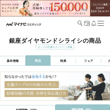
銀座ダイヤモンドシライシの商品
カップル応援キャンペーン対象
商品
基本情報
特典
フェア
婚約指輪（69）
結婚指輪（129）