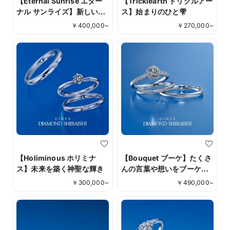
【Eternal Sunrise エター
【Tricklearth トリクルアー
ナル サンライズ】新しい人
ス】始まりのひと雫
生の幕開け
￥
400,000
~
￥
270,000
~
【Holiminous ホリミナ
【Bouquet ブーケ】たくさ
ス】未来を築く神聖な輝き
んの言葉や想いをブーケに
込めて
￥
300,000
~
￥
490,000
~