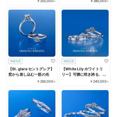
￥
250,000
~
￥
380,000
~
続くことを願って
情報充実
情報充実
【St. glare セントグレア】
【White Lily ホワイトリ
窓から差し込む一筋の光
リー】可憐に咲き誇る、白
く美しい百合の花
￥
260,000
~
￥
240,000
~