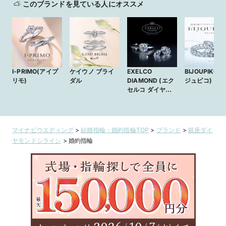
このブランドを見ている人にオススメ
I-PRIMO(アイプ
ケイウノ ブライ
EXELCO
BIJOUPIKO (
リモ)
ダル
DIAMOND (エク
ジュピコ)
セルコ ダイヤモ
ンド)
マイナビウエディング
>
結婚指輪・婚約指輪TOP
>
ブランド
>
銀座ダイ
ヤモンドシライシ
>
婚約指輪