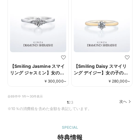
【Smiling Jasmine スマイ
【Smiling Daisy スマイリ
リング ジャスミン】女の子
ング デイジー】女の子のキ
のキラキラとした笑顔を、
ラキラとした笑顔を、花々
￥
300,000
~
￥
280,000
~
花々に重ねたエンゲージリ
に重ねたエンゲージリング
ングシリーズ
シリーズ
全69件中 1件〜30件表示
次へ
1
2
3
※10％の消費税を含めた金額を表記しています。
SPECIAL
特典情報