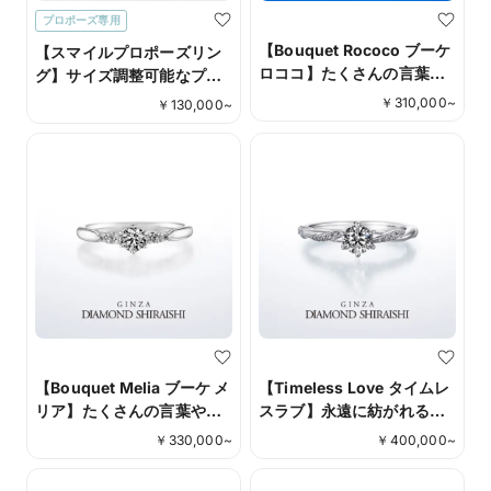
プロポーズ専用
【Bouquet Rococo ブーケ
【スマイルプロポーズリン
ロココ】たくさんの言葉や
グ】サイズ調整可能なプロ
想いをブーケに込めて
ポーズ専用リング
￥
310,000
~
￥
130,000
~
【Bouquet Melia ブーケ メ
【Timeless Love タイムレ
リア】たくさんの言葉や想
スラブ】永遠に紡がれる愛
いをブーケに込めて
の絆。
￥
330,000
~
￥
400,000
~