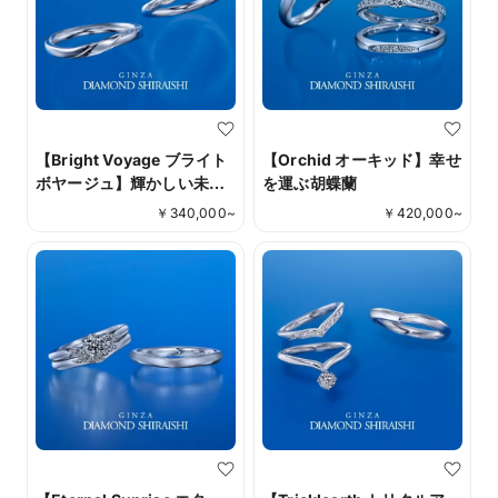
【Bright Voyage ブライト
【Orchid オーキッド】幸せ
ボヤージュ】輝かしい未来
を運ぶ胡蝶蘭
への旅路
￥
340,000
~
￥
420,000
~