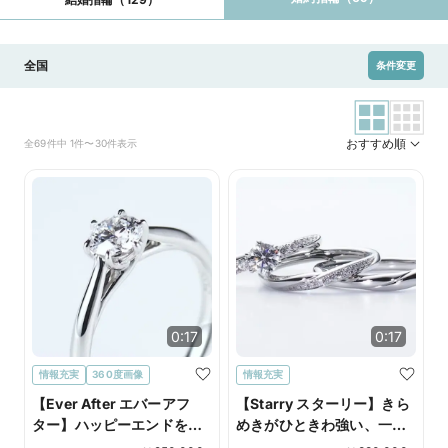
全国
条件変更
おすすめ順
全69件中 1件〜30件表示
0:17
0:17
情報充実
360度画像
情報充実
【Ever After エバーアフ
【Starry スターリー】きら
ター】ハッピーエンドを経
めきがひときわ強い、一筋
て、ふたりの物語が永遠に
の流れ星