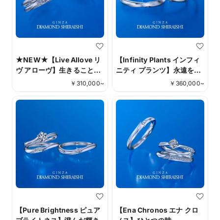
★NEW★【Live Allove リ
【Infinity Plants インフィ
ヴ アローヴ】生きること
ニティ プランツ】永遠を繋
は、愛すること
ぐ輝き
￥
310,000
~
￥
360,000
~
【Pure Brightness ピュア
【Ena Chronos エナ クロ