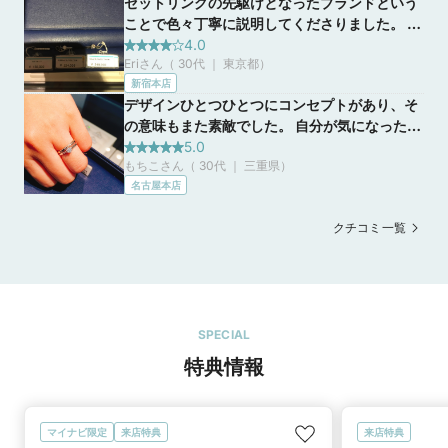
セットリングの先駆けとなったブランドという
ことで色々丁寧に説明してくださりました。 一
粒リングとハーフエタニティのセットにした
4.0
Eriさん（ 30代 ｜ 東京都
）
かったのですが、ダイヤモンドが当たらない方
新宿本店
が良いとアドバイスも頂き勉強になりました。
デザインひとつひとつにコンセプトがあり、そ
の意味もまた素敵でした。 自分が気になった指
輪の意味を見た時、運命を感じました。 ダイヤ
5.0
もちこさん（ 30代 ｜ 三重県
）
モンドの種類が豊富で、大きさや輝き、値段
名古屋本店
等、自分が重視したいものを聞いてくださり、
提案してくださいます。 ダイヤモンドに対して
クチコミ一覧
無知だった私達にも分かりやすく説明してくだ
さいました。 実際に指輪につけることになるダ
イヤモンドをその場で選ぶことが出来、指輪の
型枠に仮のせした状態で試着もさせて貰えるの
で実感がわき、出来上がりがより楽しみになり
ます。
SPECIAL
特典情報
マイナビ限定
来店特典
来店特典