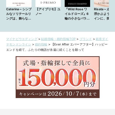
Caterina～シンプ
【アイプリモ】ユ
『Wild Rose ワ
Risata～えく
ルなソリテールリ
ノー
イルドローズ』6
浮かぶような
ングは、飾らない
輪の小さなバラの
インに、笑顔
誠実な愛の象徴～
花（6ピースのダ
えない日々を
イヤ）が、薬指の
て～
上で咲き誇るリン
グ
マイナビウエディング
>
結婚指輪・婚約指輪TOP
>
ブランド
>
銀座ダイ
ヤモンドシライシ
>
婚約指輪
>
【Ever After エバーアフター】ハッピー
エンドを経て、ふたりの物語が永遠に続くことを願って