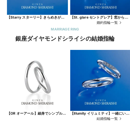
【Starry スターリー】きらめきがひ
【St. glare セントグレア】窓から差
ときわ強い、一筋の流れ星
し込む一筋の光
婚約指輪一覧
MARRIAGE RING
銀座ダイヤモンドシライシの結婚指輪
【OR オーアール】細身でシンプルな
【Illumity イリュミティ】一緒にいる
ストレートのマリッジリング
と、もっと輝くふたりの未来。
結婚指輪一覧