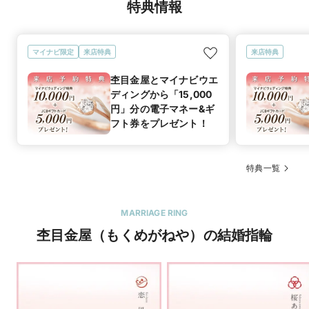
特典情報
マイナビ限定
来店特典
来店特典
杢目金屋とマイナビウエ
ディングから「15,000
円」分の電子マネー&ギ
フト券をプレゼント！
特典一覧
MARRIAGE RING
杢目金屋（もくめがねや）の結婚指輪