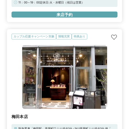
デッキで直結）市バスターミナル 徒歩1分
11：00～19：00定休日:火・水曜日（祝日は営業）
来店予約
カップル応援キャンペーン対象
情報充実
特典あり
梅田本店
阪急電車「梅田駅」茶屋町口より徒歩1分／NU茶屋町より徒歩1分JR「大