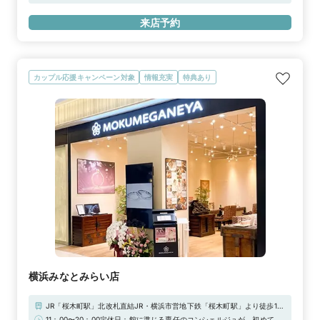
ら徒歩1分【駐車場】新宿サブナード駐車場※上記「無料提携駐車場」を
ご利用下さいませ。駐車券をご用意しております。
来店予約
カップル応援キャンペーン対象
情報充実
特典あり
横浜みなとみらい店
JR「桜木町駅」北改札直結JR・横浜市営地下鉄「桜木町駅」より徒歩1分
みなとみらい線「みなとみらい駅」より徒歩7分
11：00〜20：00定休日：館に準じる専任のコンシェルジュが、初めての