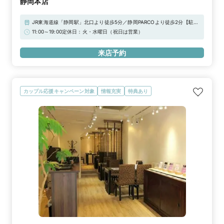
静岡本店
JR東海道線「静岡駅」北口より徒歩5分／静岡PARCOより徒歩2分【駐車
場】・名店街提携駐車場※上記「無料提携駐車場」をご利用下さいませ。
11:00～19:00定休日：火・水曜日（祝日は営業）
駐車券をご用意しております。
来店予約
カップル応援キャンペーン対象
情報充実
特典あり