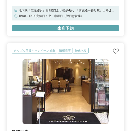
地下鉄「広瀬通駅」西3出口より徒歩4分、「青葉通一番町駅」より徒歩2
分／藤崎 仙台本店より徒歩1分JR仙石線「あおば通駅」1番出口から徒歩5
11:00～19:00定休日：火・水曜日（祝日は営業)
分JR「仙台駅」西口より徒歩10分【駐車場】■南町通 ブラザー仙台パー
キング：宮城県仙台市青葉区一番町2-3-8 (24時間)■サンモールパーキ
来店予約
ング：仙台市青葉区一番町2-5-5（ 7:00〜24:00 ）■ザ・パーク青葉通一
番町：仙台市青葉区一番町2-4-25 (8:00～20:00)※上記「無料提携駐
車場」をご利用下さいませ。駐車券をご用意しております。
カップル応援キャンペーン対象
情報充実
特典あり