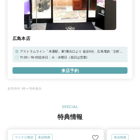
広島本店
アストラムライン「本通駅」東1番出口より 徒歩5分、広島電鉄「立町電
停」より徒歩4分／広島PARCO本館より徒歩1分宮島線「立町駅」より徒
11:00～19:00定休日：火・水曜日（祝日は営業)
歩3分【駐車場】・グランドパーキング21・グランドパーキング本通※駐
車券をお渡しいたします。※上記「無料提携駐車場」が店舗最寄りの駐車
来店予約
場です。※他にも広島市中央部商店街の加盟駐車場は全てご利用いただけ
ます。
全15件中 1件〜15件表示
SPECIAL
特典情報
マイナビ限定
来店特典
来店特典