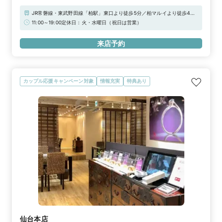
JR常磐線・東武野田線「柏駅」東口より徒歩5分／柏マルイより徒歩4分
【駐車場】・柏市市営駐車場・中央町パーキングA ※上記「無料提携駐車
11:00～19:00定休日：火・水曜日（祝日は営業）
場」をご利用下さいませ。駐車券をご用意しております。
来店予約
カップル応援キャンペーン対象
情報充実
特典あり
仙台本店