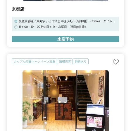
京都店
阪急京都線「烏丸駅」出口14より徒歩4分【駐車場】・Times タイムズ
四条烏丸・Times タイムズ柳馬場蛸薬師※上記「無料提携駐車場」をご
11：00～19：00定休日：火・水曜日（祝日は営業)
利用下さいませ。駐車券をご用意しております。
来店予約
カップル応援キャンペーン対象
情報充実
特典あり