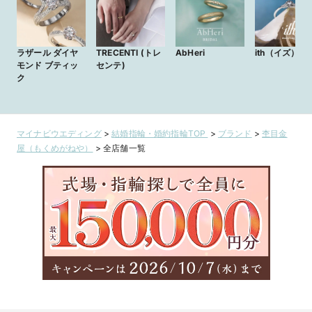
ラザール ダイヤ
TRECENTI (トレ
AbHeri
ith（イズ）
モンド ブティッ
センテ)
ク
マイナビウエディング
>
結婚指輪・婚約指輪TOP
>
ブランド
>
杢目金
屋（もくめがねや）
>
全店舗一覧