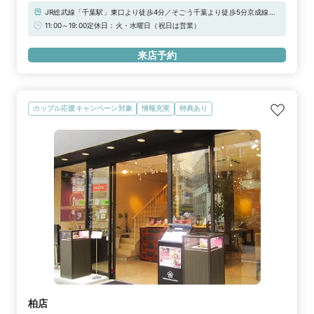
JR総武線「千葉駅」東口より徒歩4分／そごう千葉より徒歩5分京成線
京成千葉駅東口より徒歩4分【駐車場】・千葉ゴールデンパーキング（第
11:00～19:00定休日：火・水曜日（祝日は営業）
1）：千葉市中央区富士見2-9-20・第2千葉ゴールデンパーキング：千葉
市中央区富士見2-13-11※上記「無料提携駐車場」をご利用下さいませ。
来店予約
駐車券をご用意しております。
カップル応援キャンペーン対象
情報充実
特典あり
柏店