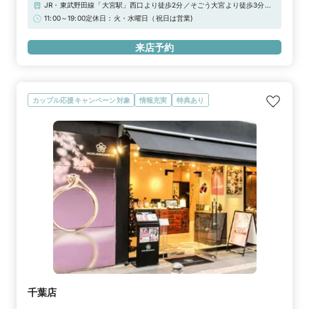
JR・東武野田線「大宮駅」西口より徒歩2分／そごう大宮より徒歩3分、
ルミネ大宮より徒歩5分【駐車場】・大宮西口第5：埼玉県さいたま市大
11:00～19:00定休日：火・水曜日（祝日は営業)
宮区桜木町2-402※上記「無料提携駐車場」が店舗最寄りの駐車場です。
駐車券をご用意しております。※他にも大宮西口第4、大宮西口第6、大
来店予約
宮西口第8、大宮西口第9、大宮西口第10がご利用いただけます。
カップル応援キャンペーン対象
情報充実
特典あり
千葉店