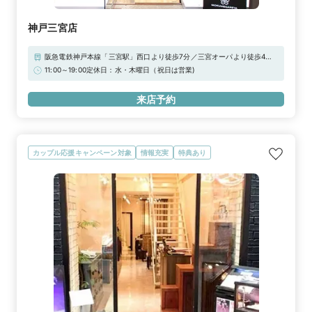
神戸三宮店
阪急電鉄神戸本線「三宮駅」西口より徒歩7分／三宮オーパより徒歩4
分、神戸阪急より徒歩7分JR・阪神線「三宮駅西口」より徒歩７分神戸市
11:00～19:00定休日：水・木曜日（祝日は営業)
営地下鉄海岸線「旧居留地・大丸前駅」3番出口より徒歩2分【駐車
場】・センタープラザ駐車場 高さ1m70cmまで・三宮中央通り駐車場 高
来店予約
さ2m10cmまで※上記「無料提携駐車場」をご利用下さいませ。駐車券を
ご用意しております。
カップル応援キャンペーン対象
情報充実
特典あり