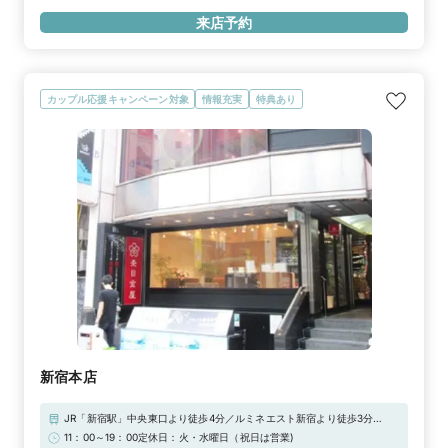
駅」中央口より徒歩4分
さい。
来店予約
カップル応援キャンペーン対象
情報充実
特典あり
新宿本店
JR「新宿駅」中央東口より徒歩4分／ルミネエスト新宿より徒歩3分
JR「新宿駅」東南口から徒歩4分東京メトロ「新宿三丁目駅」A5出口か
11：00～19：00定休日：火・水曜日（祝日は営業)