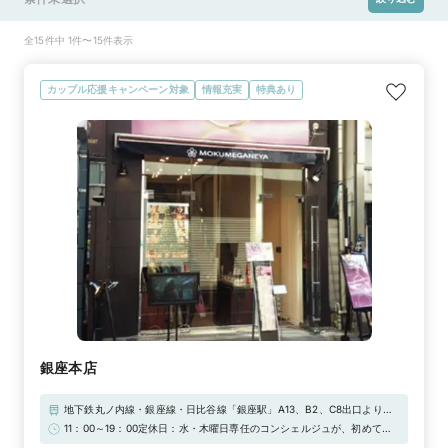
全15件中 1件〜15件表示
カップル応援キャンペーン対象
情報充実
特典あり
銀座本店
地下鉄丸ノ内線・銀座線・日比谷線「銀座駅」A13、B2、C8出口より徒
歩3分／松屋銀座より徒歩2分、ルミネ有楽町より徒歩5分地下鉄有楽町線
11：00～19：00定休日：水・木曜日専任のコンシェルジュが、初めての
「銀座一丁目駅」8番出口より徒歩3分JR山手線・京浜東北線「有楽町
指輪づくりのお手伝いを致します。木目金リングを店舗でぜひお試しくだ