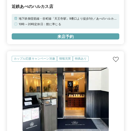
近鉄あべのハルカス店
地下鉄御堂筋線・谷町線「天王寺駅」9番口より徒歩1分／あべのハルカス
近鉄本店 ウィング館 4F近鉄南大阪線「大阪阿倍野橋駅」から直結
10時～20時定休日：館に準じる
JR「天王寺駅前」から徒歩5分南口を出て阿倍野歩道橋を渡り、あべのハ
ルカス近鉄本店ウイング館へエレベータで4階に上がり、ブライダルゲー
来店予約
ト内【駐車場】・近鉄パーキングビル・近鉄南駐車場
カップル応援キャンペーン対象
情報充実
特典あり