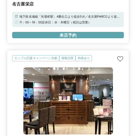
名古屋栄店
地下鉄名城線「矢場町駅」4番出口より徒歩5分／名古屋PARCOより徒歩1
分【駐車場】・ナディアパーク・矢場公園駐車場・矢場公園第2駐車場※
11：00～19：00定休日：水・木曜日（祝日は営業）
上記「無料提携駐車場」をご利用下さいませ。駐車券をご用意しておりま
す。
来店予約
カップル応援キャンペーン対象
情報充実
特典あり