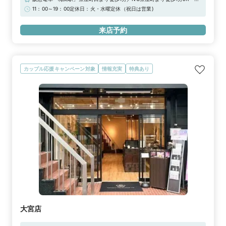
阪駅」御堂筋北口より徒歩7分地下鉄御堂筋線「梅田駅」1番出口より徒歩
11：00～19：00定休日：火・水曜定休（祝日は営業)
4分【駐車場】OIT梅田タワー駐車場ヤンマー本社ビル駐車場豊崎駐車場
(地下)※上記「無料提携駐車場」をご利用下さいませ。駐車券をご用意し
来店予約
ております。
カップル応援キャンペーン対象
情報充実
特典あり
大宮店