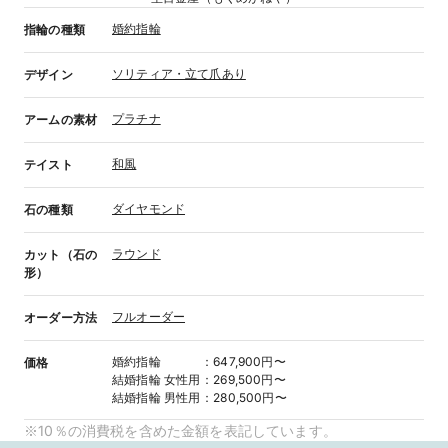
婚約指輪
指輪の種類
ソリティア・立て爪あり
デザイン
プラチナ
アームの素材
和風
テイスト
ダイヤモンド
石の種類
ラウンド
カット（石の
形）
フルオーダー
オーダー方法
婚約指輪
：
647,900円〜
価格
結婚指輪
女性用
：
269,500円〜
結婚指輪
男性用
：
280,500円〜
※10％の消費税を含めた金額を表記しています。