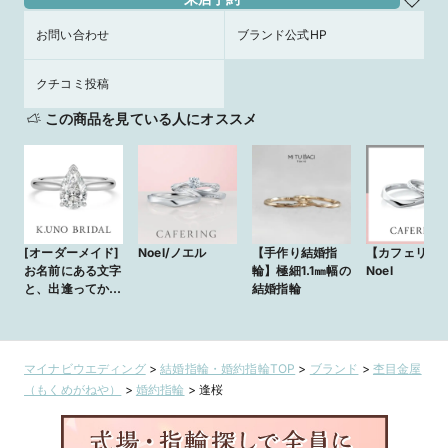
お問い合わせ
ブランド公式HP
クチコミ投稿
この商品を見ている人にオススメ
[オーダーメイド]
Noel/ノエル
【手作り結婚指
【カフェリン
お名前にある文字
輪】極細1.1㎜幅の
Noel
と、出逢ってから
結婚指輪
の13年の軌跡をデ
ザインに
マイナビウエディング
>
結婚指輪・婚約指輪TOP
>
ブランド
>
杢目金屋
（もくめがねや）
>
婚約指輪
>
逢桜