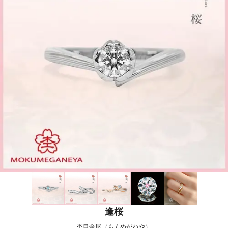
逢桜
杢目金屋（もくめがねや）