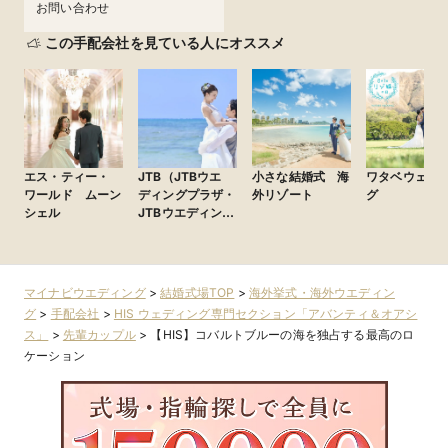
お問い合わせ
この手配会社を見ている人にオススメ
エス・ティー・
JTB（JTBウエ
小さな結婚式 海
ワタベウェデ
ワールド ムーン
ディングプラザ・
外リゾート
グ
シェル
JTBウエディング
デスク）
マイナビウエディング
>
結婚式場TOP
>
海外挙式・海外ウエディン
グ
>
手配会社
>
HIS ウェディング専門セクション「アバンティ＆オアシ
ス」
>
先輩カップル
>
【HIS】コバルトブルーの海を独占する最高のロ
ケーション