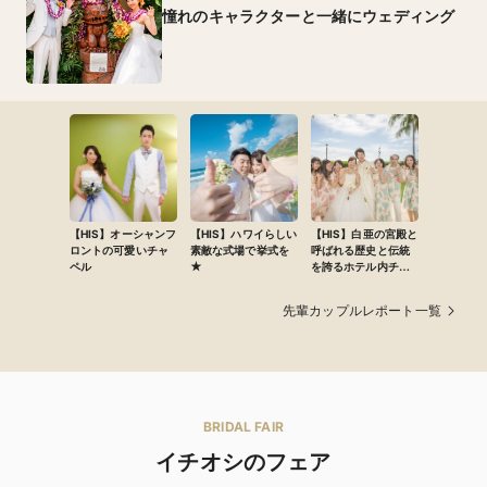
憧れのキャラクターと一緒にウェディング
【HIS】オーシャンフ
【HIS】ハワイらしい
【HIS】白亜の宮殿と
ロントの可愛いチャ
素敵な式場で挙式を
呼ばれる歴史と伝統
ペル
★
を誇るホテル内チャ
ペルでのウェディン
グ
先輩カップルレポート一覧
BRIDAL FAIR
イチオシのフェア