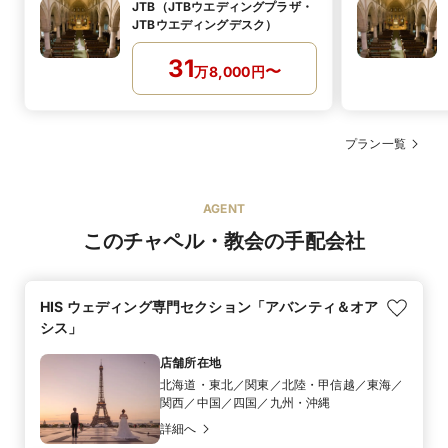
JTB（JTBウエディングプラザ・
JTBウエディングデスク）
31
〜
万
8,000
円
プラン一覧
AGENT
このチャペル・教会の手配会社
HIS ウェディング専門セクション「アバンティ＆オア
シス」
店舗所在地
北海道・東北／関東／北陸・甲信越／東海／
関西／中国／四国／九州・沖縄
詳細へ