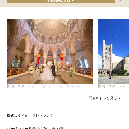
提供：
エス・ティー・ワールド ムーンシェル
提供：
エス・ティ
写真をもっと見る
ブレッシング
挙式スタイル
長さ/47ｍ、色/石畳
バージンロード