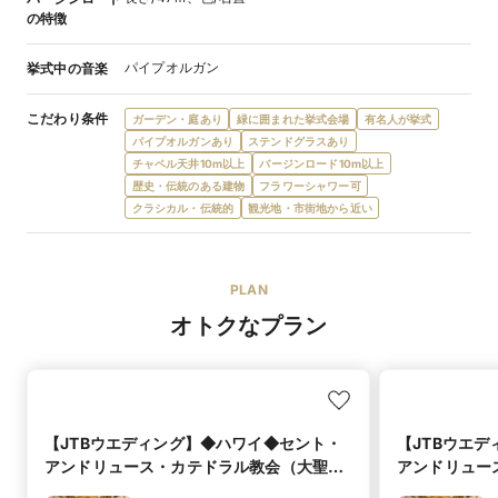
の特徴
パイプオルガン
挙式中の音楽
こだわり条件
ガーデン・庭あり
緑に囲まれた挙式会場
有名人が挙式
パイプオルガンあり
ステンドグラスあり
チャペル天井10m以上
バージンロード10m以上
歴史・伝統のある建物
フラワーシャワー可
クラシカル・伝統的
観光地・市街地から近い
PLAN
オトクなプラン
【JTBウエディング】◆ハワイ◆セント・
【JTBウエ
アンドリュース・カテドラル教会（大聖
アンドリュー
堂）（基本挙式）
堂）（挙式パ