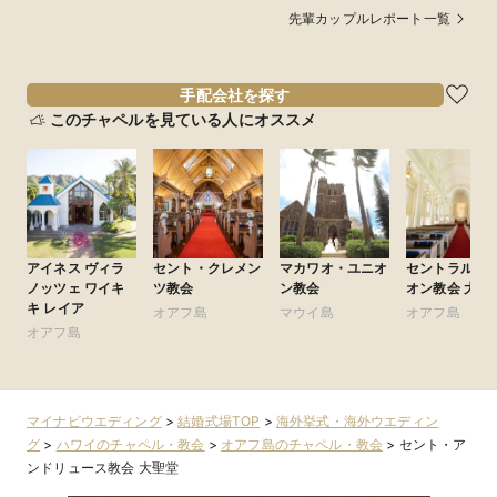
先輩カップルレポート一覧
手配会社を探す
このチャペルを見ている人にオススメ
アイネス ヴィラ
セント・クレメン
マカワオ・ユニオ
セントラル・
ノッツェ ワイキ
ツ教会
ン教会
オン教会 大聖
キ レイア
オアフ島
マウイ島
オアフ島
オアフ島
マイナビウエディング
>
結婚式場TOP
>
海外挙式・海外ウエディン
グ
>
ハワイのチャペル・教会
>
オアフ島のチャペル・教会
>
セント・ア
ンドリュース教会 大聖堂