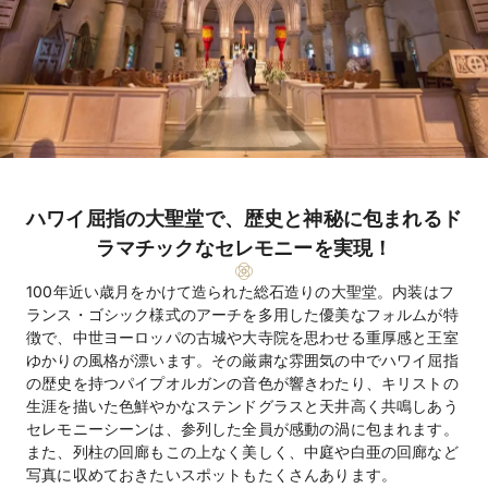
ハワイ屈指の大聖堂で、歴史と神秘に包まれるド
ラマチックなセレモニーを実現！
100年近い歳月をかけて造られた総石造りの大聖堂。内装はフ
ランス・ゴシック様式のアーチを多用した優美なフォルムが特
徴で、中世ヨーロッパの古城や大寺院を思わせる重厚感と王室
ゆかりの風格が漂います。その厳粛な雰囲気の中でハワイ屈指
の歴史を持つパイプオルガンの音色が響きわたり、キリストの
生涯を描いた色鮮やかなステンドグラスと天井高く共鳴しあう
セレモニーシーンは、参列した全員が感動の渦に包まれます。
また、列柱の回廊もこの上なく美しく、中庭や白亜の回廊など
写真に収めておきたいスポットもたくさんあります。