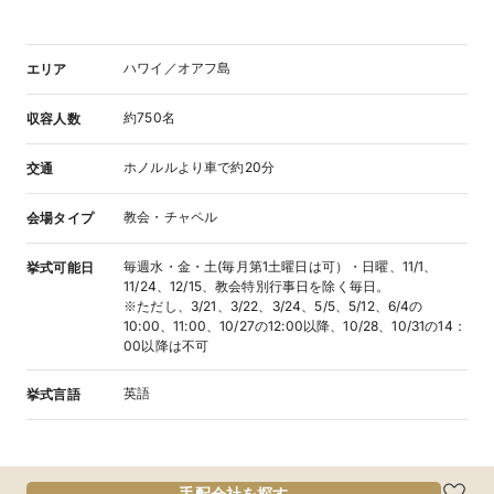
ハワイ／オアフ島
エリア
約750名
収容人数
ホノルルより車で約20分
交通
教会・チャペル
会場タイプ
毎週水・金・土(毎月第1土曜日は可）・日曜、11/1、
挙式可能日
11/24、12/15、教会特別行事日を除く毎日。
※ただし、3/21、3/22、3/24、5/5、5/12、6/4の
10:00、11:00、10/27の12:00以降、10/28、10/31の14：
00以降は不可
英語
挙式言語
手配会社を探す