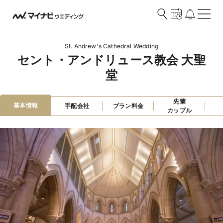
St. Andrew's Cathedral Wedding
セント・アンドリュース教会 大聖
堂
先輩

基本情報
手配会社
プラン料金
カップル