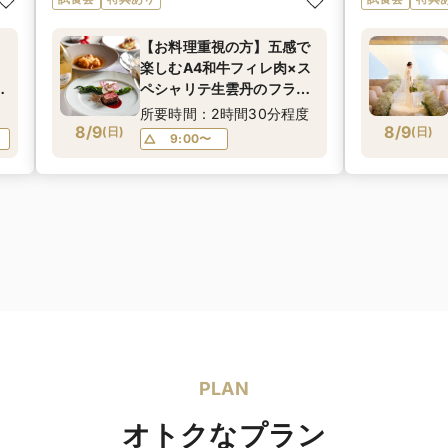
【お料理重視の方】五感で
楽しむA4和牛フィレ肉×ス
特
ペシャリテ生雲丹のフラン
無料試食＆8大特典付き
所要時間：2時間30分程度
8/9
フェア
8/9
(
日
)
(
日
)
9:00〜
PLAN
オトクなプラン