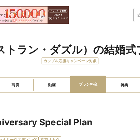
（レストラン・ダズル）の結婚
カップル応援キャンペーン対象
プラン料金
写真
動画
特典
versary Special Plan
ァミリーウエディング
直前オトク