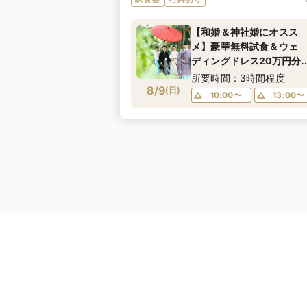
【和婚＆神社婚にオスス
メ】豪華無料試食＆ウェ
ディングドレス20万円分
典付きフェア
所要時間：3時間程度
8/9
(
日
)
10:00〜
13:00〜