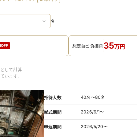
名
35
想定自己負担額
OFF
万
円
円
として計算
しています。
40名〜80名
招待人数
2026/6/1〜
挙式期間
2026/5/20〜
申込期間