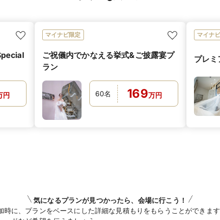
マイナビ限定
マイナ
pecial
ご祝儀内でかなえる挙式&ご披露宴プ
プレミ
ラン
169
60
名
万
円
万
円
気になるプランが見つかったら、会場に行こう！
加時に、プランをベースにした詳細な見積もりをもらうことができます