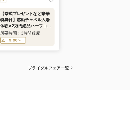
【挙式プレゼントなど豪華
特典付】感動チャペル入場
体験×2万円絶品ハーフコー
ス試食でダズルの魅力を体
所要時間：3時間程度
感！DAZZLE人気No.1プレ
9:00〜
ミアムフェア
ブライダルフェア一覧