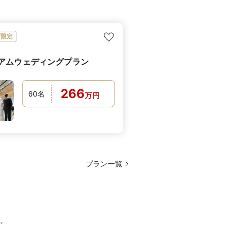
ビ限定
アムウェディングプラン
266
60
名
万
円
プラン一覧
。