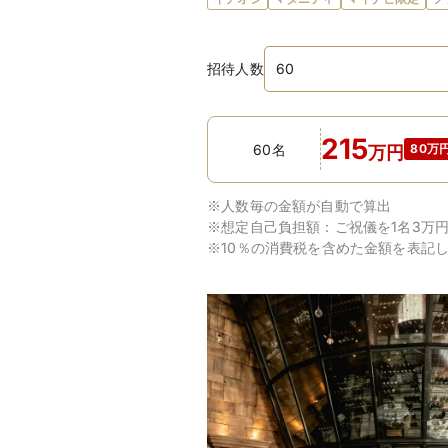
招待人数
215
60名
80万円
万
円
※人数毎の金額が自動で算出
※想定自己負担額：
ご祝儀を1名3万
※10％の消費税を含めた金額を表記