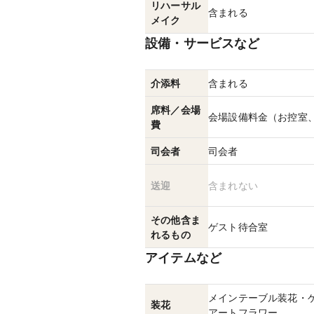
リハーサル
含まれる
メイク
設備・サービスなど
介添料
含まれる
席料／会場
会場設備料金（お控室
費
司会者
司会者
送迎
含まれない
その他含ま
ゲスト待合室
れるもの
アイテムなど
メインテーブル装花・
装花