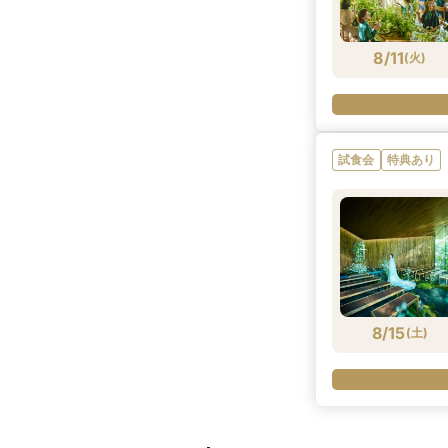
8/11
(
火
)
試食会
特典あり
8/15
(
土
)