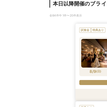
本日以降開催のブラ
全84件中 1件〜20件表示
試食会
特典あり
8/9
(
日
)
試食会
試食会
試食会
試食会
特典あり
試食会
特典あり
特典あり
特典あり
特典あり
特典あり
特典あり