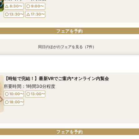
8:30〜
9:00〜
13:30〜
17:30〜
フェアを予約
フェアを予約
フェアを予約
フェアを予約
フェアを予約
同日のほかのフェアを見る（7件）
【時短で完結！】最新VRでご案内*オンライン内覧会
【夕方時短見学OK】チャペル×披露宴クイック見学フェア
【LOVE IS LOVE】LGBTQ＋の方大歓迎！自分達らしい結婚式を
【徹底比較＊2件目以降の方へ】見積相談×国産牛試食
【和装も洋装も叶う】江戸の伝統美×和モダン×国産牛試食
【TRUNK第一希望の方】国際賞受賞ホテルおもてなし＆国産牛試食
【予算も安心◎】最大150万優待＊見積もり徹底相談会＆試食付
所要時間：1時間30分程度
所要時間：2時間程度
所要時間：3時間程度
所要時間：3時間程度
所要時間：3時間程度
所要時間：3時間程度
所要時間：3時間程度
【時短で完結！】最新VRでご案内*オンライン内覧会
10:00〜
18:00〜
8:40〜
8:40〜
8:35〜
8:35〜
8:35〜
13:00〜
9:00〜
9:00〜
9:00〜
9:00〜
9:00〜
所要時間：1時間30分程度
18:00〜
13:30〜
13:30〜
13:30〜
13:30〜
13:30〜
17:30〜
17:30〜
17:30〜
17:30〜
17:30〜
10:00〜
13:00〜
18:00〜
フェアを予約
フェアを予約
フェアを予約
フェアを予約
フェアを予約
フェアを予約
フェアを予約
フェアを予約