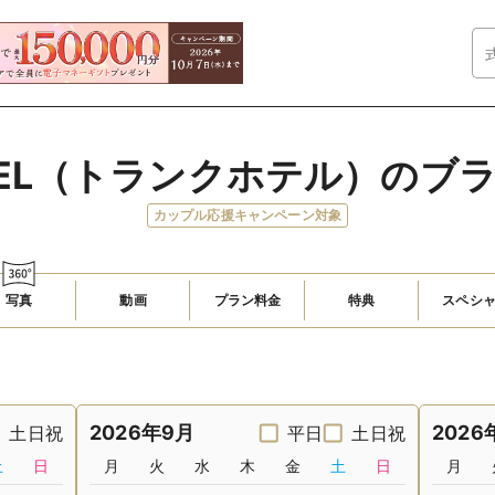
OTEL（トランクホテル）の
カップル応援キャンペーン対象
写真
動画
プラン料金
特典
スペシ
2026年9月
2026
土日祝
平日
土日祝
土
日
月
火
水
木
金
土
日
月