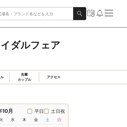
ブライダルフェア
先輩

ャル
アクセス
カップル
年10月
平日
土日祝
火
水
木
金
土
日