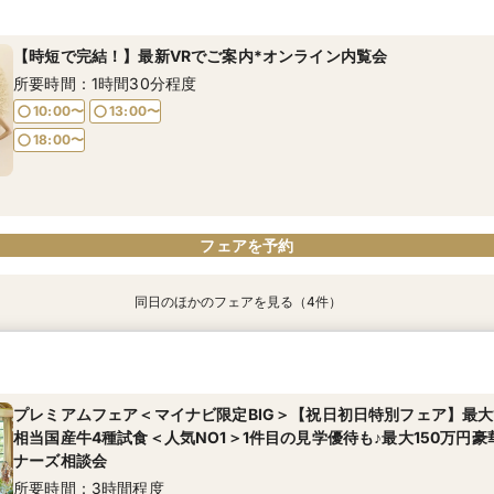
所要時間：3時間程度
所要時間：3時間程度
所要時間：3時間程度
所要時間：3時間程度
所要時間：1時間30分程度
所要時間：3時間程度
所要時間：2時間程度
【時短で完結！】最新VRでご案内*オンライン内覧会
10:00〜
18:00〜
8:40〜
8:40〜
8:35〜
8:35〜
8:35〜
13:00〜
9:00〜
9:00〜
9:00〜
9:00〜
9:00〜
所要時間：1時間30分程度
13:30〜
13:30〜
13:30〜
13:30〜
18:00〜
13:30〜
17:30〜
17:30〜
17:30〜
17:30〜
17:30〜
10:00〜
13:00〜
18:00〜
フェアを予約
フェアを予約
フェアを予約
フェアを予約
フェアを予約
フェアを予約
フェアを予約
フェアを予約
同日のほかのフェアを見る（4件）
【お仕事帰りもOK】平日見学限定特典付クイックフェア
【徹底比較＊2件目以降の方へ】見積相談×全館見学&国産牛試食
【初見学でも安心！】*豪華試食付き* 結婚準備スタートフェア
【おもてなし重視の方へ】最旬ホテル×未体験の美食を体感
所要時間：2時間程度
所要時間：3時間程度
所要時間：3時間程度
所要時間：3時間程度
プレミアムフェア＜マイナビ限定BIG＞【祝日初日特別フェア】最大1
18:00〜
11:00〜
11:00〜
11:00〜
13:30〜
13:30〜
13:30〜
相当国産牛4種試食＜人気NO1＞1件目の見学優待も♪最大150万円豪
17:00〜
17:00〜
17:00〜
ナーズ相談会
所要時間：3時間程度