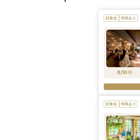
試食会
特典あり
8/9
(
日
)
試食会
特典あり