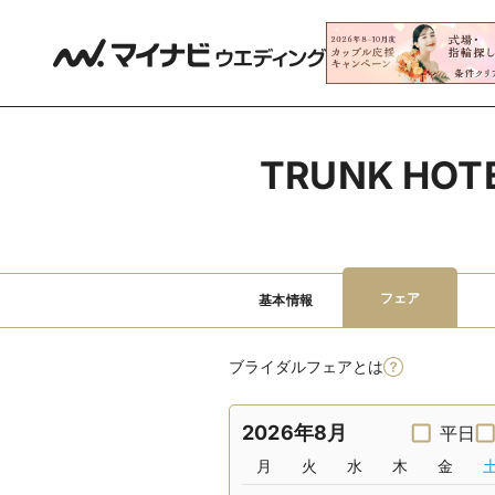
TRUNK H
フェア
基本情報
ブライダルフェアとは
2026年8月
平日
月
火
水
木
金