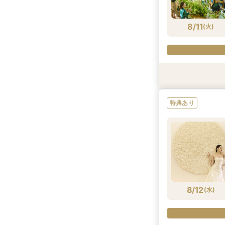
8/10
8/10
8/10
8/10
(
(
(
(
月
月
月
月
)
)
)
)
8/11
(
火
)
特典あり
特典あり
試食会
試食会
試食会
試食会
試食会
特典あり
特典あり
特典あり
特典あり
特典あり
特典あり
8/11
8/11
8/11
8/11
8/11
8/11
8/11
(
(
(
(
(
(
(
火
火
火
火
火
火
火
)
)
)
)
)
)
)
8/12
(
水
)