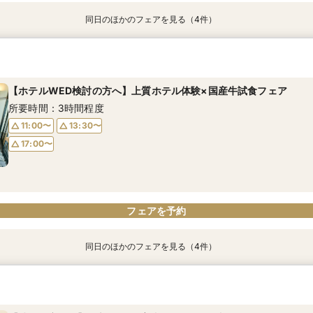
同日のほかのフェアを見る（4件）
【お仕事帰りもOK】平日見学限定特典付クイックフェア
【徹底比較＊2件目以降の方へ】見積相談×全館見学&国産牛試食
【初見学でも安心！】*豪華試食付き* 結婚準備スタートフェア
【平日SP】国際賞ホテル×森のチャペル体感×贅沢試食フェア
所要時間：2時間程度
所要時間：3時間程度
所要時間：3時間程度
所要時間：3時間程度
【ホテルWED検討の方へ】上質ホテル体験×国産牛試食フェア
18:00〜
11:00〜
11:00〜
11:00〜
13:30〜
13:30〜
13:30〜
所要時間：3時間程度
17:00〜
17:00〜
17:00〜
11:00〜
13:30〜
17:00〜
フェアを予約
フェアを予約
フェアを予約
フェアを予約
フェアを予約
同日のほかのフェアを見る（4件）
【時短で完結！】最新VRでご案内*オンライン内覧会
【お仕事帰りもOK】平日見学限定特典付クイックフェア
【徹底比較＊2件目以降の方へ】見積相談×全館見学&国産牛試食
【初見学でも安心！】*豪華試食付き* 結婚準備スタートフェア
所要時間：1時間30分程度
所要時間：2時間程度
所要時間：3時間程度
所要時間：3時間程度