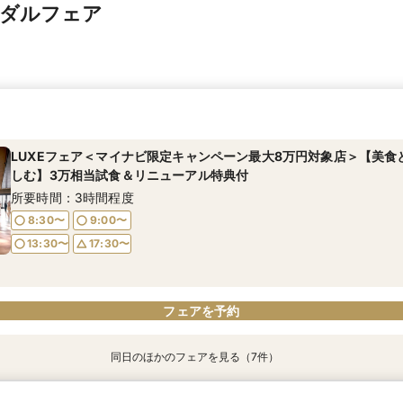
イダルフェア
LUXEフェア＜マイナビ限定キャンペーン最大8万円対象店＞【美食
しむ】3万相当試食＆リニューアル特典付
所要時間：3時間程度
8:30〜
9:00〜
13:30〜
17:30〜
フェアを予約
同日のほかのフェアを見る（7件）
【TRUNK第一希望の方】国際賞受賞ホテルおもてなし＆国産牛試食
【徹底比較＊2件目以降の方へ】見積相談×国産牛試食
【和装も洋装も叶う】江戸の伝統美×和モダン×国産牛試食
【LOVE IS LOVE】LGBTQ＋の方大歓迎！自分達らしい結婚式を
【時短で完結！】最新VRでご案内*オンライン内覧会
【予算も安心◎】最大150万優待＊見積もり徹底相談会＆試食付
【夕方時短見学OK】チャペル×披露宴クイック見学フェア