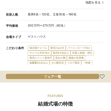
地図を見る
着席6名～120名、立食30名～160名
収容人数
200万円〜275万円（60名）
平均価格
ゲストハウス
会場タイプ
こだわり条件
独立型チャペル
挙式のみOK
バージンロード10m
チャペル天井10m
挙式80名以上
外国人牧師・神父
挙式にペット参加可
巫女の舞
雅楽の生演奏
披露宴80名以上
少人数対応
フロア貸切
一軒家
ナイトウエディング
提携教会・神社あり
披露宴のみ可
会場内に階段
フレンチ
和食
和洋折衷
フェア一覧
食物アレルギー対応
オリジナルメニュー
オーダーケーキ
デザートビュッフェ
会費制パーティ
披露宴にペット参加可
宿泊施設提携
ガーデン・庭
プール
プロジェクターあり
結納可
新郎新婦控室あり
親族控室あり
ゲスト控室あり
FEATURES
バリアフリー対応
新郎新婦衣装充実
マタニティドレス充実
結婚式場の特徴
親族ゲスト衣装レンタル
親族着付あり
引出物持込無料
デザイナーズ
和装が充実
ローン利用可
当日払い可