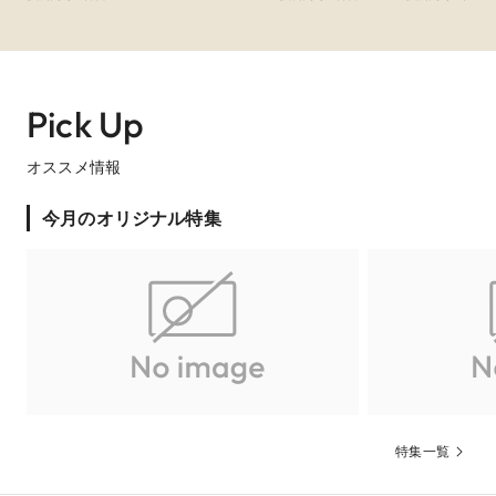
グループ
Do・Seeグルー
NAGOYA)
市・周辺
市・周辺
市・周辺
プ
●特典●ご来館で松阪牛×本格寿司2万円の試食をご案
内！
Pick Up
全てのカップル対象☆初めての会場見学の方、2件目以降の会場
見学の方など専属のスタッフがご案内いたします。お気軽にご
参加ください

オススメ情報
今月のオリジナル特集
特集一覧