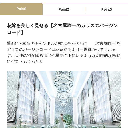
駅徒歩5分
駐車場あり
新幹線停車駅
インターチェンジ5km圏内
Point1
Point2
Point3
ファミリーウェ
授乳室
オムツ替えスペース
離乳食対応
ベビーベッド
花嫁を美しく見せる【名古屋唯一のガラスのバージン
ディング
キッズスペース
子ども用衣装
離乳食持込可
ロード】
アレルギー対応
壁面に700個のキャンドルが並ぶチャペルに 名古屋唯一の
教会式、人前式、神前式
挙式スタイル
ガラスのバージンロードは花嫁姿をより一層輝かせてくれま
す。天使の羽が降る演出や星空の下にいるような幻想的な瞬間
13,200円（8品）/15,950円（9品）/18,150円（10
料理料金
にゲストもうっとり
品）/20,350円（11品）/22,550円【料理長特別料理】
（12品）※サービス料別
3,520円
飲物料金
衣裳（有料）
持込料金
メイク室、ガーデン、ワイヤレスマイク、ＣＤ、着付
設備
室、ピアノ、音響照明、ＭＤ、控室、クロークなど
フォトギャラリーを見る