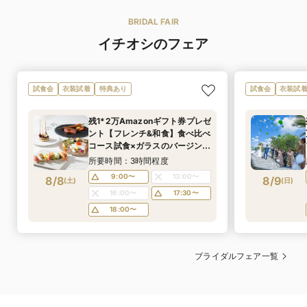
など様々な調理法で仕上げられる料理はどれも一級品。
ら最新のモードなドレスに、カジュアルスタイルのミッ
その日一日鮪尽くし、見ても食べても楽しめて、コース
クス。
BRIDAL FAIR
MAISON de FOURSIS 名古屋にお越しいただければお好
イチオシのフェア
総料理長 佐野 貴之
料理長
ウエディングドレス 2000着／カラードレス 2000着／
日本料理に魅了され、名古屋の某有名ホテルにて修行を
タキシード 800着
積んだ後、日本料理の料理長に就任。デザイン学校で得
試食会
衣装試着
特典あり
試食会
衣装試
ウェディングドレス 2000着/ カラードレス 2000
た色彩の知識を活かした料理は、四季折々の趣を感じさ
着数
着/ タキシード 800着
せる。全国各地の生産者の元に自ら足を運び、食材への
トレーンの長さやリボンの大きさ、生地など細部にまで
想いを直接聞いた上で調理するという温かい人柄に惹か
残1*2万Amazonギフト券プレゼ
こだわったデザイナーズドレスが揃っています。
れて訪れるファンも多い。長年培ってきた和の技法を惜
ント【フレンチ&和食】食べ比べ
しむことなく使い、和とフレンチの絶妙な調和が織りな
コース試食×ガラスのバージン
ウエディングドレス 3号〜／カラードレス 3号〜
す一皿を提供する。
ロードなどALL見学&体験付 ★
所要時間：3時間程度
ウェディングドレス 3号～/カラードレス 3号～
マイナビ人気会場ランキング1位
サイズ
ドレスは３号～１７号までの豊富なサイズ展開で、花嫁
9:00〜
13:00〜
8/8
8/9
(
土
)
(
日
)
に選ばれました★
日本料理・フランス料理・寿司会席コース料理・和洋折
料理の種類
のあらゆるニーズに応えます。
16:00〜
17:30〜
衷
18:00〜
ウェディングドレス154,000円～/カラードレス154,000
レンタル価格
円～/タキシード55,000円～
13,200円～
料理料金
料理長とお客様とが打ち合わせを重ねて創り上げる婚礼
レンタルセッ
時期・プランによってお得なご紹介もございます。詳し
コース。
ブライダルフェア一覧
ト価格
くは担当プランナーまで
ご予算に応じて様々なコースをお選びいただけます。
デザイナーとの直接のお打合せで、デザイン・素材・サ
購入価格
可
デザートビュッ
イズ等含めて予算に合わせたフルオーダーにてご用意