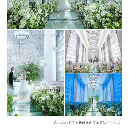
紹介可能
宿泊施設
１名8,000円～ ※30名以上のパーティに限る ※ク
二次会
レールグループにて披露宴を実施のカップル限定で利用
可能
マイクロバス手配可能
送迎
挙式・披露宴当日の7日前までに前払い（当日支払いも
支払方法
可）※ブライダルローンの相談可能
Amazonギフト券付きのフェアはこちら