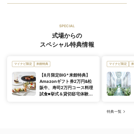
その季節で一番旬の食材を使ったお料理を提供して
おります。旬の味を最大限活かす為、年に4回のコー
SPECIAL
スチェンジをしております。
オリジナルブランド
式場からの
スペシャル特典情報
ANTONIO RIVA（アントニオ・リーヴァ）
JILLSTUART（ジルスチュアート）
VERA WANG BRIDE（ヴェラ・ウォン）
NAEEM KHAN（ナイーム・カーン)
ブランド名
マイナビ限定
来館特典
マイナビ限定
来
KIYOKO HATA、蜷川美香、ANTEPRIMA、ALAN
HANNAH、IAN STUART、GIUSEPPE PAPINI、
【8月限定BIG*来館特典】
ROSA CLARE、TEMPERLEY LONDON、ANNE
Amazonギフト券2万円&松
阪牛、寿司2万円コース料理
「日本の花嫁をもっと素敵にもっと美しく」
試食■挙式＆貸切邸宅体験｜
人気ブランドの新作ドレスからオリジナルドレスまで幅
駐車場無料
広く取り揃え、様々なテイストをご紹介できるようヘア
アクセサリーも多数ご用意しております。
特典一覧
「自分らしさ」をどのように表現するか、アクセサリー
やヘアメイクまで全身コーディネートをさせていただき
特徴
【マグロ解体演出コース】
イチオシメ
ます。
鮪解体ショーからフランベ、お造り、お寿司、ステーキ
ニュー
クラシックさのあるオーセンティックなスタイリングか