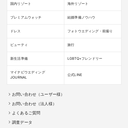
国内リゾート
海外リゾート
プレミアムウォッチ
結婚準備ノウハウ
●プラン一覧●人気シーズンをお得に賢く叶えるプラン
ドレス
フォトウエディング・前撮り
をご紹介
【美しいチャペル１００選 受賞記念プラン】など人気シーズン
ビューティ
旅行
をお得に叶えるプランをご用意■チャペル式■フレンチ&和食フル
コース■ドレス２着■美容着付■装花■写真■引出物■司会 など全部
込みのフルパッケージ！！

新生活準備
LGBTQ+フレンドリー
マイナビウエディング

公式LINE
JOURNAL
お問い合わせ（ユーザー様）
お問い合わせ（法人様）
よくあるご質問
調査データ