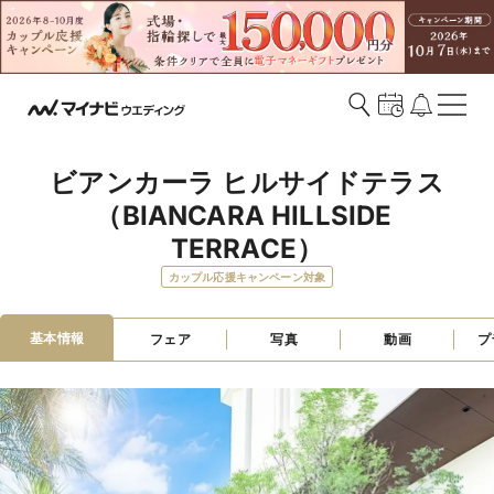
ビアンカーラ ヒルサイドテラス
（BIANCARA HILLSIDE 
TERRACE）
カップル応援キャンペーン対象
基本情報
フェア
写真
動画
プ