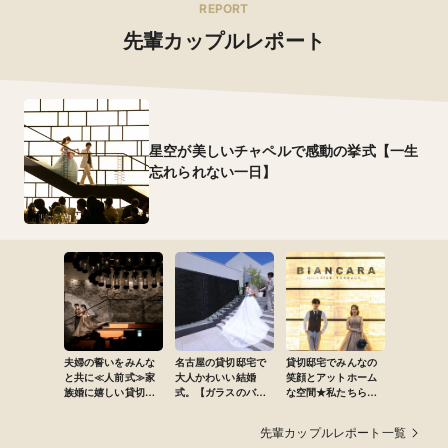
REPORT
可
お子様料理
嫁ぐ日の和の装いは美しい伝統美
先輩カップルレポート
大きく分けて２つ、3歳以上を対象としたお子様ランチと
日本の美しい伝統に敬意を払い
小学校高学年以上を対象としたお子様コースを用意して
MAISON de FOURSIS 名古屋のご提案する和装は
おります。
古典の柄ゆきや伝統のスタイルにこだわっています。
和装は合せる小物で印象が大きく変わります。
特徴
帯はもちろん、帯揚げや帯締め、抱え帯、胸元に覗く半
襟やかんざしなど
星空が美しいチャペルで感動の挙式【一生
色みやデザインで同じ着物でも全く違う表情を見せてく
れます。
忘れられない一日】
ぜひ晴れの日にふさわしい特別な一着をお選びくださ
い。
白無垢 70着/色打掛 70着/紋付袴 20着
衣装総点数
伝統的な白無垢はもちろん、季節感のある花や草木をあ
しらった華やかな色打掛などをご用意。
レンタル価格
新婦 253,000円～/新郎 66,000円～
夫婦の誓いをみんな
名古屋の貸切邸宅で
貸切邸宅でみんなの
と共に≪人前式≫家
大人かわいい結婚
笑顔とアットホーム
族婚に嬉しい貸切邸
式。【ガラスのバー
な空間★私たちらし
宅パーティー♪
ジンロードチャペル×
さが詰まった最高の
シャンデリアの会
一日
先輩カップルレポート一覧
場】