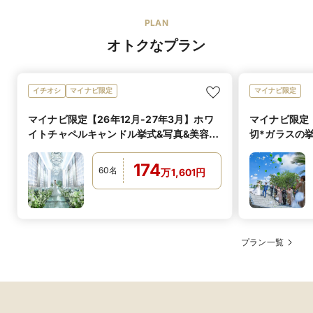
各会場にあるガーデンでデザートビュッフェを。
フェ
専属パティシエによる打合せをして決定していただけま
マタニティド
あり
PLAN
す。
レス
視覚的にも華やかな印象になります。
オトクなプラン
和装・着物
可
シェフによる料
ご希望に応じて承っております。
理説明
イチオシ
マイナビ限定
マイナビ限定
各会場にあるガーデンを活用したデザートビュッフェ。
オススメ演出
マイナビ限定【26年12月-27年3月】ホワ
マイナビ限定【
様々な種類をテーブルに並べて色とりどりに。歓談の時
イトチャペルキャンドル挙式&写真&美容&
切*ガラスの挙
間のコミュニケーションとして人気の演出です。
ドレス2着全部込
フルパッケー
他、和食料理人より、新鮮なネタをその場で握る寿司
バーの演出が人気です。
174
60
名
万
1,601
円
ぜひお二人のご希望をお聞かせください。
可
アレルギー対応
アレルギー用の婚礼コースの変更を承っております。
プラン一覧
可
箸対応
和・フレンチ・寿司会席・折衷すべてにお箸をご用意し
オリジナルブランド
ております。
前菜からお肉料理まで、全てお箸でお召し上がりいただ
【MAISON de FOURSIS 名古屋】
ブランド名
www.foursis-co.com/shoplist/429