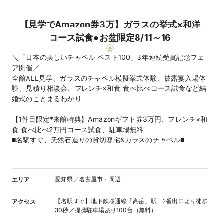
【見学でAmazon券3万】ガラスの挙式×和洋
コース試食●お盆限定8/11～16
＼「日本の美しいチャペル ベスト100」3年連続受賞記念フェ
ア開催／
全館ALL見学、ガラスのチャペル模擬挙式体験、披露宴入場体
験、見積り相談会、フレンチ×和食 食べ比べコース試食など結
婚式のことまるわかり
【1件目限定*来館特典】Amazonギフト券3万円、フレンチ×和
食 食べ比べ2万円コース試食、駐車場無料
■名駅すぐ、天然石造りの貸切邸宅&ガラスのチャペル■
愛知県／名古屋市・周辺
エリア
【名駅すぐ】地下鉄桜通線「高岳」駅 2番出口より徒歩
アクセス
30秒／提携駐車場あり100台（無料）