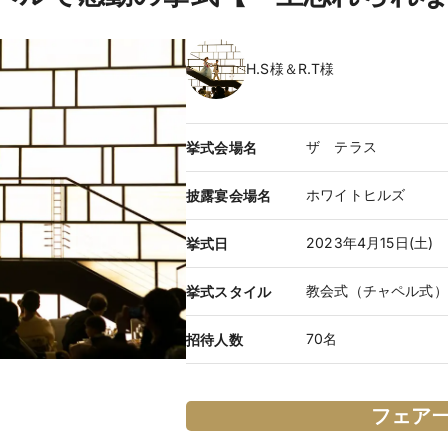
H.S様＆R.T様
ザ テラス
挙式会場名
ホワイトヒルズ
披露宴会場名
2023年4月15日(土)
挙式日
教会式（チャペル式）
挙式スタイル
70名
招待人数
フェア