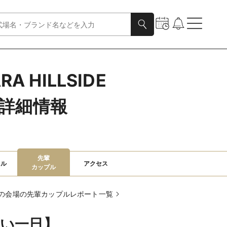
HILLSIDE 
ト詳細情報
先輩

ャル
アクセス
カップル
の会場の先輩カップルレポート一覧
い一日】