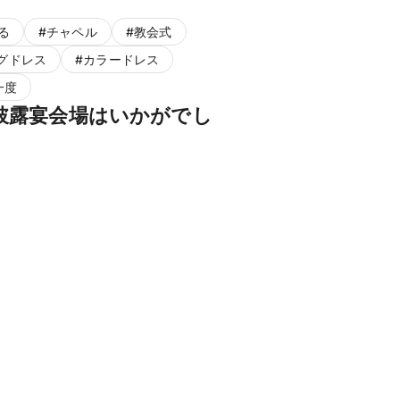
る
#
チャペル
#
教会式
グドレス
#
カラードレス
一度
披露宴会場はいかがでし
。