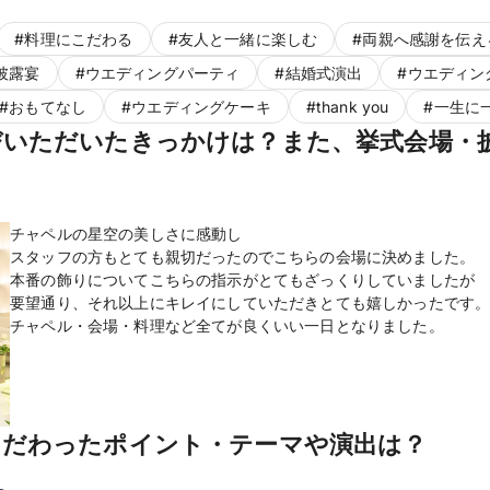
#
料理にこだわる
#
友人と一緒に楽しむ
#
両親へ感謝を伝え
披露宴
#
ウエディングパーティ
#
結婚式演出
#
ウエディン
#
おもてなし
#
ウエディングケーキ
#
thank you
#
一生に
びいただいたきっかけは？また、挙式会場・
チャペルの星空の美しさに感動し
スタッフの方もとても親切だったのでこちらの会場に決めました。
本番の飾りについてこちらの指示がとてもざっくりしていましたが
要望通り、それ以上にキレイにしていただきとても嬉しかったです
チャペル・会場・料理など全てが良くいい一日となりました。
こだわったポイント・テーマや演出は？