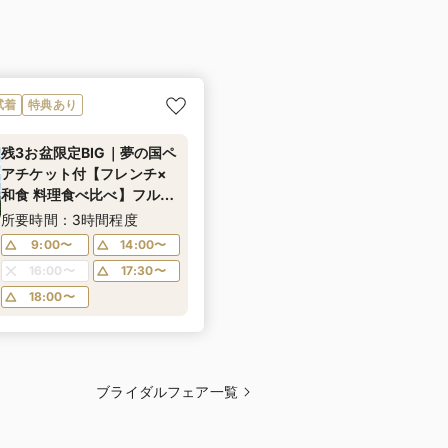
試着
特典あり
残3お盆限定BIG｜夢の国ペ
アチケット付【フレンチ×
和食 料理食べ比べ】フル
コース試食&ガラスのバー
所要時間：3時間程度
ジンロード 模擬挙式 体験付
9:00〜
14:00〜
の大人気フェア開催★マイ
16:00〜
17:30〜
ナビ人気会場ランキング1位
18:00〜
に選ばれました★
ブライダルフェア一覧