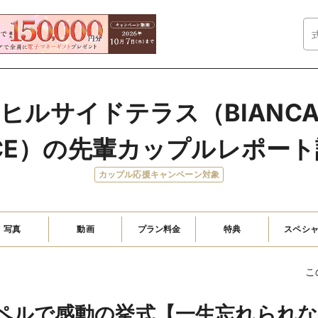
ルサイドテラス（BIANCARA 
ACE）の先輩カップルレポー
カップル応援キャンペーン対象
写真
動画
プラン料金
特典
スペシ
こ
ペルで感動の挙式【一生忘れられな