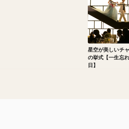
星空が美しいチ
の挙式【一生忘
日】