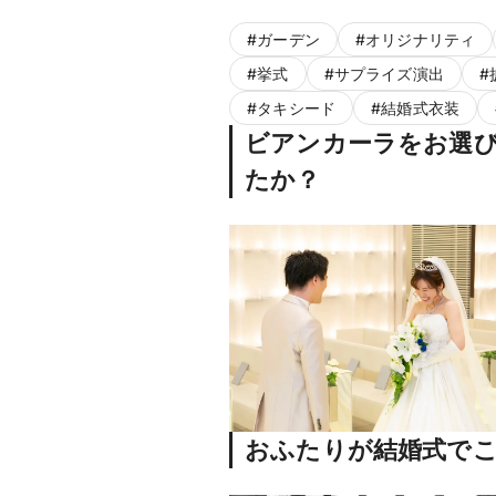
#
ガーデン
#
オリジナリティ
#
挙式
#
サプライズ演出
#
#
タキシード
#
結婚式衣装
ビアンカーラをお選
たか？
おふたりが結婚式で