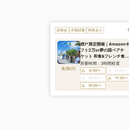
試食会
衣装試着
特典あり
残1*限定開催｜Amazon
フト2万or夢の国ペアチ
ケット 和食&フレンチ食べ
比べコース試食付！ガラ
所要時間：3時間程度
8/9
のバージンロード挙式体
(
日
)
9:00〜
14:00〜
などALL体験が一日で叶う
16:00〜
17:30〜
★マイナビ人気会場ラン
18:00〜
ング1位に選ばれました