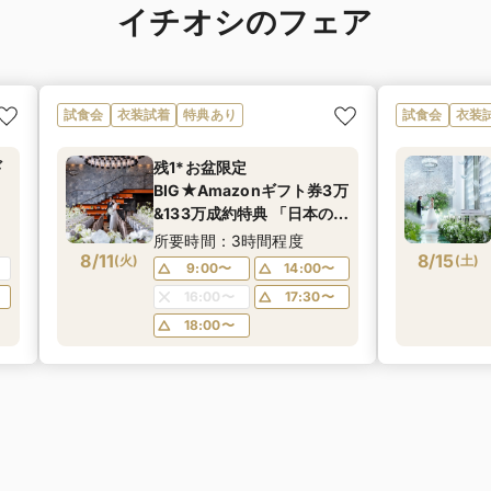
イチオシのフェア
試食会
衣装試着
特典あり
試食会
衣装
ギ
残1*お盆限定
BIG★Amazonギフト券3万
&133万成約特典 「日本の美
ス
しいチャペル ベスト100」
所要時間：3時間程度
験
8/11
選出、ガラスのバージン
8/15
(
火
)
(
土
)
9:00〜
14:00〜
ロードチャペル模擬式＆試
16:00〜
17:30〜
キ
食会｜マイナビ人気会場ラ
18:00〜
ンキング1位に選ばれました