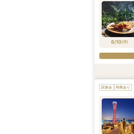
8/9
8/9
8/9
8/9
(
(
(
(
日
日
日
日
)
)
)
)
8/10
(
月
)
特典あり
試食会
試食会
試食会
特典あり
特典あり
特典あり
試食会
特典あり
8/10
8/10
8/10
8/10
(
(
(
(
月
月
月
月
)
)
)
)