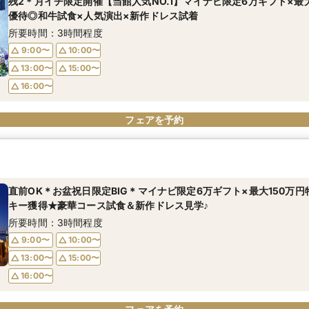
残2＊月イチ限定開催【当館人気NO.1】マイナビ限定6万ギフト×最大
優待◎和牛試食×人気演出×新作ドレス試着
所要時間：3時間程度
9:00〜
10:00〜
13:00〜
15:00〜
16:00〜
フェアを予約
直前OK＊お盆祝日限定BIG＊マイナビ限定6万ギフト×最大150万
キー獲得★豪華コース試食＆新作ドレス見学♪
所要時間：3時間程度
9:00〜
10:00〜
13:00〜
15:00〜
16:00〜