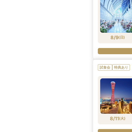
8/9
(
日
)
試食会
特典あり
8/11
(
火
)