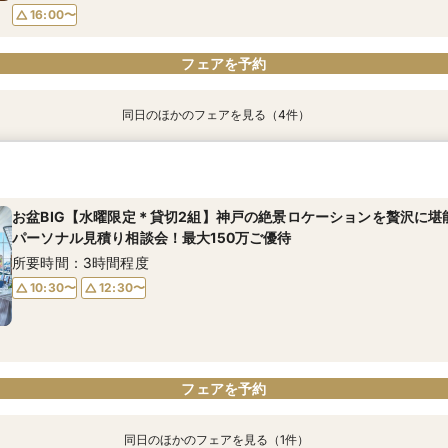
フェアを予約
フェアを予約
フェアを予約
フェアを予約
16:00〜
フェアを予約
同日のほかのフェアを見る（4件）
＼初見学がおすすめ！／絶品試食＊5万円相当ギフト&最大150万円
＊何も決まってなくてOK！ご結婚式を検討し始めた方へ＊コース試
【少人数×贅沢婚】20名〜叶う上質なおもてなし＊絶景オーシャン
【2件目以降の見学歓迎】他館の見積持参で挙式料プレゼント×本音
♪
フィレ試食
所要時間：3時間程度
所要時間：3時間程度
所要時間：3時間程度
所要時間：3時間程度
お盆BIG【水曜限定＊貸切2組】神戸の絶景ロケーションを贅沢に堪
9:00〜
9:00〜
10:00〜
10:00〜
パーソナル見積り相談会！最大150万ご優待
9:00〜
9:00〜
10:00〜
10:00〜
13:00〜
13:00〜
15:00〜
15:00〜
所要時間：3時間程度
13:00〜
13:00〜
15:00〜
15:00〜
16:00〜
16:00〜
10:30〜
12:30〜
16:00〜
16:00〜
フェアを予約
フェアを予約
フェアを予約
フェアを予約
フェアを予約
同日のほかのフェアを見る（1件）