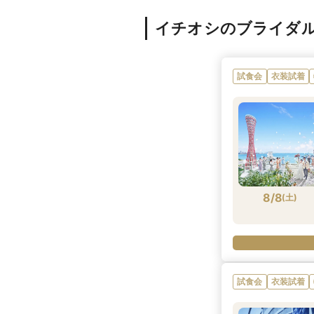
イチオシのブライダ
試食会
衣装試着
8/8
(
土
)
試食会
衣装試着