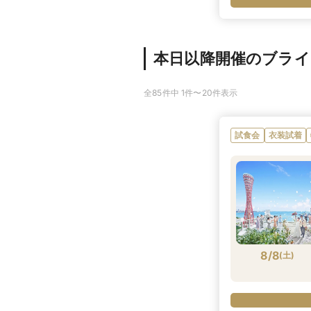
本日以降開催のブラ
全85件中 1件〜20件表示
試食会
衣装試着
8/8
(
土
)