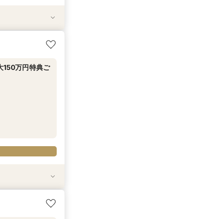
特典
食×安心見積相談
ビュー＆4万円牛
の見積比較フェア
シャンビューで豪
150万円特典ご
ビュー＆4万円牛
の見積比較フェア
ンビューでの感
万円特典