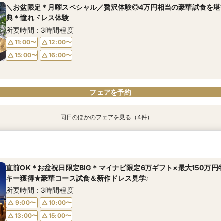
所要時間：3時間程度
所要時間：3時間程度
＼お盆限定＊月曜スペシャル／贅沢体験◎4万円相当の豪華試食を堪能
9:00〜
9:00〜
10:00〜
10:00〜
典＊憧れドレス体験
9:00〜
9:00〜
10:00〜
10:00〜
13:00〜
13:00〜
15:00〜
15:00〜
所要時間：3時間程度
13:00〜
13:00〜
15:00〜
15:00〜
16:00〜
16:00〜
11:00〜
12:00〜
16:00〜
16:00〜
15:00〜
16:00〜
フェアを予約
フェアを予約
フェアを予約
フェアを予約
フェアを予約
同日のほかのフェアを見る（4件）
【お仕事終わり＊最短120分】挙式体験×見積り相談会＊最大150万
【平日限定】最大150万円特典＊神戸の美景と美食&ドレス見学
＼初見学で5万円分ギフト／美景＆試食付ファーストステップ相談会
少人数プラン相談会＊20名様～美食＆人気ドレス見学＊
所要時間：2時間程度
所要時間：3時間程度
所要時間：3時間程度
所要時間：3時間程度
直前OK＊お盆祝日限定BIG＊マイナビ限定6万ギフト×最大150万
17:00〜
11:00〜
11:00〜
11:00〜
12:00〜
12:00〜
12:00〜
キー獲得★豪華コース試食＆新作ドレス見学♪
15:00〜
15:00〜
15:00〜
16:00〜
16:00〜
所要時間：3時間程度
9:00〜
10:00〜
13:00〜
15:00〜