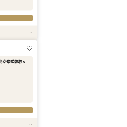
特典
食×安心見積相談
ビュー＆4万円牛
の見積比較フェア
能◎挙式体験×