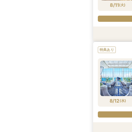
8/11
(
火
)
試食会
試食会
試食会
試食会
特典あり
特典あり
特典あり
特典あり
特典あり
8/11
8/11
8/11
8/11
(
(
(
(
火
火
火
火
)
)
)
)
8/12
(
水
)
特典あり