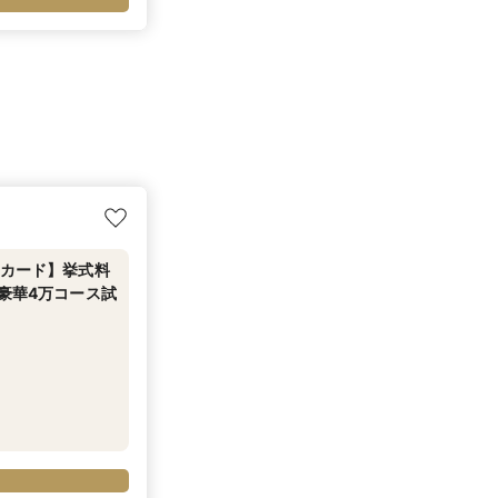
トカード】挙式料
豪華4万コース試