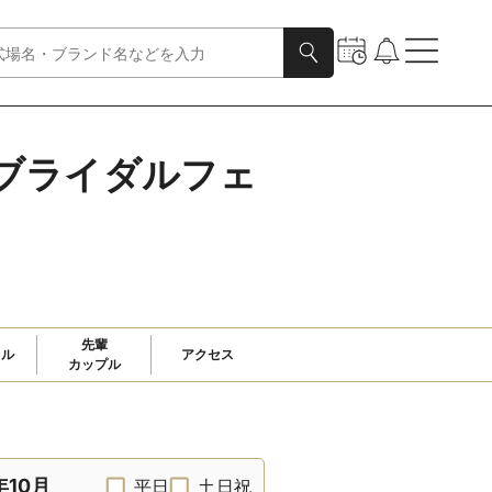
Gのブライダルフェ
先輩

ャル
アクセス
カップル
年10月
平日
土日祝