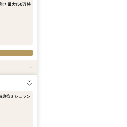
＊最大150万特
ご優待
円特典◎ミシュラン