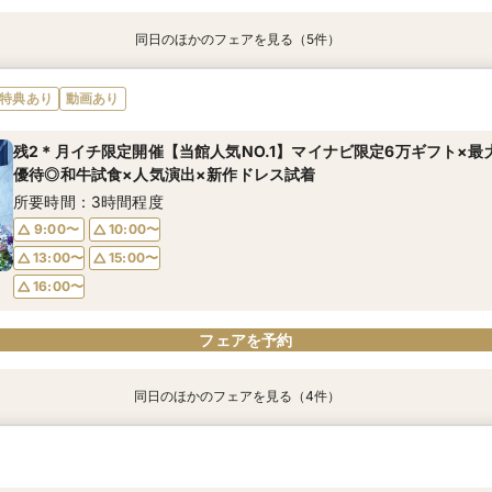
同日のほかのフェアを見る（5件）
＼初見学がおすすめ！／絶品試食＊5万円相当ギフト&最大150万円
＊何も決まってなくてOK！ご結婚式を検討し始めた方へ＊コース試
【少人数×贅沢婚】20名〜叶う上質なおもてなし＊絶景オーシャン
【2件目以降の見学歓迎】他館の見積持参で挙式料プレゼント×本音
《AMがお得！》花嫁体験◎ドレス30万円特典×カラー診断＆オー
特典あり
動画あり
♪
フィレ試食
華美食×感動挙式体験
所要時間：3時間程度
所要時間：3時間程度
所要時間：3時間程度
所要時間：3時間程度
所要時間：3時間程度
残2＊月イチ限定開催【当館人気NO.1】マイナビ限定6万ギフト×最大
9:00〜
9:00〜
10:00〜
10:00〜
優待◎和牛試食×人気演出×新作ドレス試着
9:00〜
9:00〜
9:00〜
10:00〜
10:00〜
10:00〜
13:00〜
13:00〜
15:00〜
15:00〜
所要時間：3時間程度
13:00〜
13:00〜
13:00〜
15:00〜
15:00〜
15:00〜
16:00〜
16:00〜
9:00〜
10:00〜
16:00〜
16:00〜
16:00〜
13:00〜
15:00〜
フェアを予約
フェアを予約
フェアを予約
フェアを予約
フェアを予約
16:00〜
フェアを予約
同日のほかのフェアを見る（4件）
【少人数×贅沢婚】20名〜叶う上質なおもてなし＊絶景オーシャン
【2件目以降の見学歓迎】他館の見積持参で挙式料プレゼント×本音
＼お料理重視の方へ／ミシュランキー獲得★美食堪能×絶景オーシャ
＼安心◎初見学ならこちら！／贅沢試食＊5万円相当GIFT&最大150
フィレ試食
動演出体験♪
所要時間：3時間程度
所要時間：3時間程度