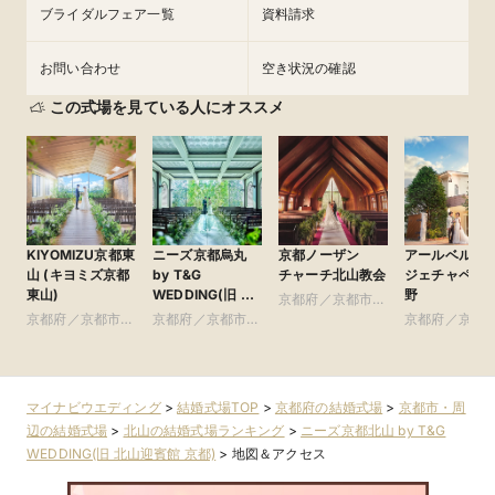
ブライダルフェア一覧
資料請求
お問い合わせ
空き状況の確認
この式場を見ている人にオススメ
KIYOMIZU京都東
ニーズ京都烏丸
京都ノーザン
アールベルア
山 (キヨミズ京都
by T&G
チャーチ北山教会
ジェチャペル
東山)
WEDDING(旧 イ
野
京都府／京都市・
ンスタイルウェ
京都府／京都市・
京都府／京都市・
周辺
京都府／京都
ディング京都)
周辺
周辺
周辺
マイナビウエディング
>
結婚式場TOP
>
京都府の結婚式場
>
京都市・周
辺の結婚式場
>
北山の結婚式場ランキング
>
ニーズ京都北山 by T&G
WEDDING(旧 北山迎賓館 京都)
>
地図＆アクセス