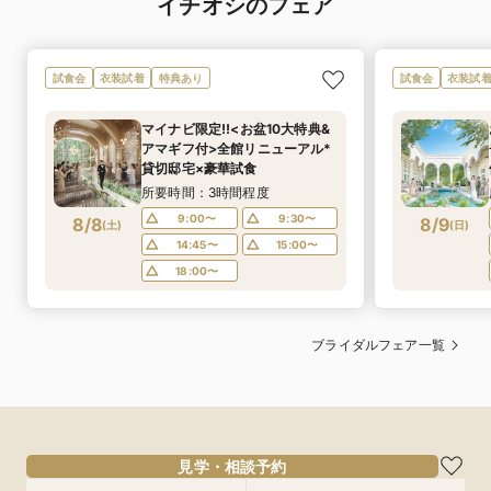
イチオシのフェア
試食会
衣装試着
特典あり
試食会
衣装試
マイナビ限定!!<お盆10大特典&
アマギフ付>全館リニューアル*
貸切邸宅×豪華試食
所要時間：3時間程度
9:00〜
9:30〜
8/8
8/9
(
土
)
(
日
)
14:45〜
15:00〜
18:00〜
ブライダルフェア一覧
見学・相談予約