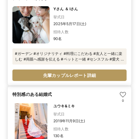
Yさん ＆ Iさん
挙式日
2025年5月17日(土)
招待人数
90名
#ガーデン #オリジナリティ #料理にこだわる #友人と一緒に楽
しむ #両親へ感謝を伝える #ペットと一緒 #センスフル #愛犬 #
ペットウエディング #T&G花嫁 #アーバンリゾート #写真が得意
な結婚式場 #一軒家貸切の洋館 #一軒家貸切ウエディング
先輩カップルレポート詳細
特別感のある結婚式
0
ユウキ&ミキ
挙式日
2019年11月9日(土)
招待人数
130名