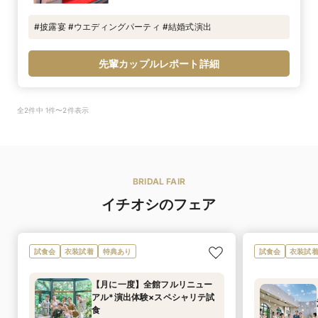
#披露宴 #ウエディングパーティ #結婚式演出
先輩カップルレポート詳細
全2件中 1件〜2件表示
BRIDAL FAIR
イチオシのフェア
試食会
衣装試着
特典あり
試食会
衣装試
【月に一度】全館フルリニュー
アル*演出体験×スペシャリテ試
食