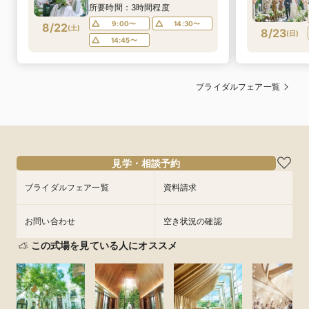
所要時間：3時間程度
9:00〜
14:30〜
8/22
(
土
)
8/23
(
日
)
14:45〜
ブライダルフェア一覧
見学・相談予約
ブライダルフェア一覧
資料請求
お問い合わせ
空き状況の確認
この式場を見ている人にオススメ