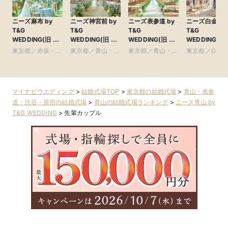
ニーズ麻布 by
ニーズ神宮前 by
ニーズ表参道 by
ニーズ白金 by
T&G
T&G
T&G
T&G
WEDDING(旧 麻
WEDDING(旧 ア
WEDDING(旧 表
WEDDING(旧
布迎賓館)
ルモニーソルーナ
参道TERRACE)
アーフェリー
東京都／赤坂・六
東京都／青山・表
東京都／青山・表
東京都／白金
表参道)
金)
本木・麻布
参道・渋谷・原宿
参道・渋谷・原宿
比寿・代官山
尾
マイナビウエディング
>
結婚式場TOP
>
東京都の結婚式場
>
青山・表参
道・渋谷・原宿の結婚式場
>
青山の結婚式場ランキング
>
ニーズ青山 by
T&G WEDDING
>
先輩カップル