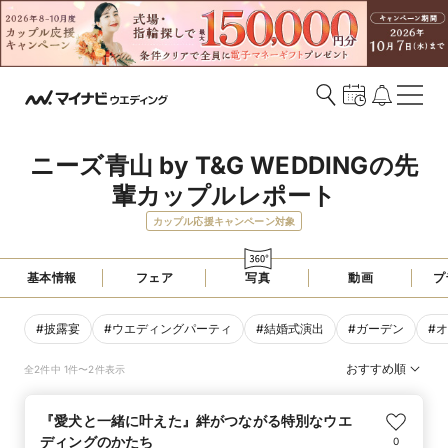
ニーズ青山 by T&G WEDDINGの先
輩カップルレポート
カップル応援キャンペーン対象
基本情報
フェア
写真
動画
プ
#
披露宴
#
ウエディングパーティ
#
結婚式演出
#
ガーデン
#
オ
おすすめ順
全2件中 1件〜2件表示
『愛犬と一緒に叶えた』絆がつながる特別なウエ
ディングのかたち
0