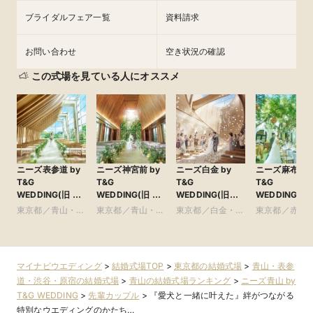
ブライダルフェア一覧
資料請求
お問い合わせ
空き状況の確認
この式場を見ている人にオススメ
ニーズ表参道 by
ニーズ神宮前 by
ニーズ白金 by
ニーズ麻布 by
T&G
T&G
T&G
T&G
WEDDING(旧 表
WEDDING(旧 ア
WEDDING(旧
WEDDING(旧
参道TERRACE)
ルモニーソルーナ
アーフェリーク白
布迎賓館)
東京都／青山・表
東京都／青山・表
東京都／白金・恵
東京都／赤坂
表参道)
金)
参道・渋谷・原宿
参道・渋谷・原宿
比寿・代官山・広
本木・麻布
尾
マイナビウエディング
>
結婚式場TOP
>
東京都の結婚式場
>
青山・表参
道・渋谷・原宿の結婚式場
>
青山の結婚式場ランキング
>
ニーズ青山 by
T&G WEDDING
>
先輩カップル
>
『愛犬と一緒に叶えた』絆がつながる
特別なウエディングのかたち…