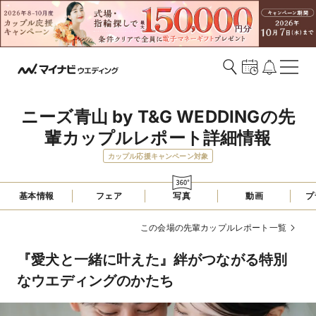
ニーズ青山 by T&G WEDDINGの先
輩カップルレポート詳細情報
カップル応援キャンペーン対象
基本情報
フェア
写真
動画
プ
この会場の先輩カップルレポート一覧
『愛犬と一緒に叶えた』絆がつながる特別
なウエディングのかたち