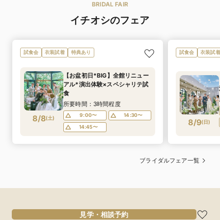
BRIDAL FAIR
イチオシのフェア
試食会
衣装試着
特典あり
試食会
衣装試
【お盆初日*BIG】全館リニュー
アル*演出体験×スペシャリテ試
食
所要時間：3時間程度
9:00〜
14:30〜
8/8
(
土
)
8/9
(
日
)
14:45〜
ブライダルフェア一覧
見学・相談予約