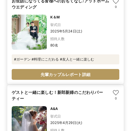
お世話になってる皆様へのおもてなし♪アットホーム
ウエディング
0
K＆M
挙式日
2025年5月24日(土)
招待人数
80名
#ガーデン #料理にこだわる #友人と一緒に楽しむ
先輩カップルレポート詳細
ゲストと一緒に楽しむ！新郎新婦のこだわりパー
ティー
0
A&A
挙式日
2025年4月29日(火)
招待人数