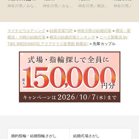
手迎賓館 横浜)
WEDDING(旧 ベ
WEDDING(旧
ザ・シーズンズ
神奈川県／みなと
神奈川県／みなと
神奈川県／横浜・
神奈川県／横
イサイド迎賓館ベ
コットンハーバー
みらい・桜木町・
みらい・桜木町・
新横浜・川崎
新横浜・川崎
ランダ)
クラブ 横浜)
山手・山下町・関
山手・山下町・関
内
内
マイナビウエディング
>
結婚式場TOP
>
神奈川県の結婚式場
>
横浜・新
横浜・川崎の結婚式場
>
横浜の結婚式場ランキング
>
ニーズ新横浜 by
T&G WEDDING(旧 アクアテラス迎賓館 新横浜)
>
先輩カップル
婚約指輪・結婚指輪さがし
結婚式場さがし