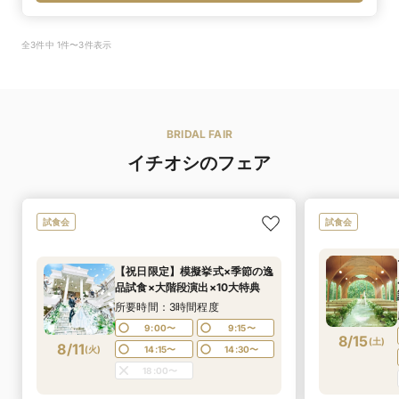
全3件中 1件〜3件表示
BRIDAL FAIR
イチオシのフェア
試食会
試食会
【祝日限定】模擬挙式×季節の逸
品試食×大階段演出×10大特典
所要時間：3時間程度
9:00〜
9:15〜
8/15
(
土
)
8/11
(
火
)
14:15〜
14:30〜
18:00〜