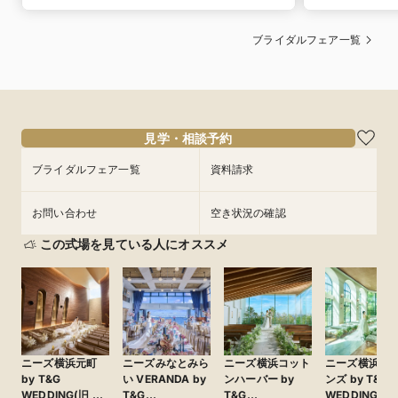
ブライダルフェア一覧
見学・相談予約
ブライダルフェア一覧
資料請求
お問い合わせ
空き状況の確認
この式場を見ている人にオススメ
ニーズ横浜元町
ニーズみなとみら
ニーズ横浜コット
ニーズ横浜シ
by T&G
い VERANDA by
ンハーバー by
ンズ by T&G
WEDDING(旧 山
T&G
T&G
WEDDING(旧