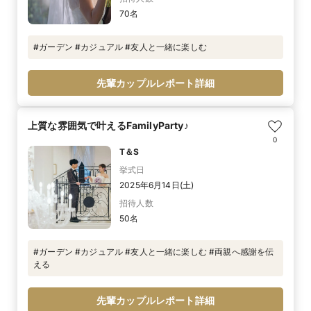
70名
#ガーデン #カジュアル #友人と一緒に楽しむ
先輩カップルレポート詳細
上質な雰囲気で叶えるFamilyParty♪
0
T＆S
挙式日
2025年6月14日(土)
招待人数
50名
#ガーデン #カジュアル #友人と一緒に楽しむ #両親へ感謝を伝
える
先輩カップルレポート詳細