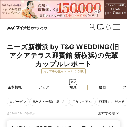
ニーズ新横浜 by T&G WEDDING(旧 
アクアテラス迎賓館 新横浜)の先輩
カップルレポート
カップル応援キャンペーン対象
基本情報
フェア
写真
動画
プ
#
ガーデン
#
友人と一緒に楽しむ
#
カジュアル
#
料理にこだわる
おすすめ順
全3件中 1件〜3件表示