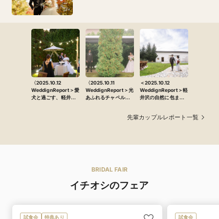
〈2025.10.12
〈2025.10.11
＜2025.10.12
WeddignReport＞愛
WeddignReport＞光
WeddignReport＞軽
犬と過ごす、軽井沢
あふれるチャペル
井沢の自然に包まれ
のガーデンウエディ
で、大切な人へ「あ
て、ゲストみんなが
ング
りがとう」を伝えた
主役になれる日
先輩カップルレポート一覧
一日
BRIDAL FAIR
イチオシのフェア
試食会
特典あり
試食会