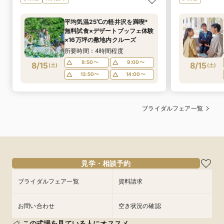
平均気温25℃の軽井沢を満喫*
無料試食×デザートブッフェ体験
×16万坪の敷地内クルーズ
所要時間：4時間程度
8:50〜
9:00〜
8/15
8/15
(
土
)
(
土
)
13:50〜
14:00〜
ブライダルフェア一覧
見学・相談予約
ブライダルフェア一覧
資料請求
お問い合わせ
空き状況の確認
この式場を見ている人にオススメ