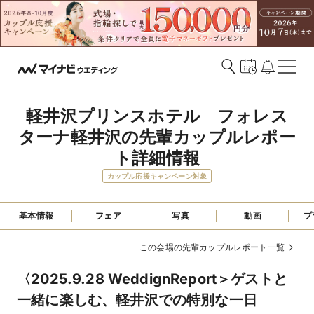
軽井沢プリンスホテル　フォレス
ターナ軽井沢の先輩カップルレポー
ト詳細情報
カップル応援キャンペーン対象
基本情報
フェア
写真
動画
プ
この会場の先輩カップルレポート一覧
〈2025.9.28 WeddignReport＞ゲストと
一緒に楽しむ、軽井沢での特別な一日