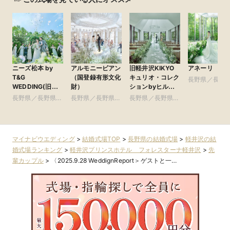
ニーズ松本 by
アルモニービアン
旧軽井沢KIKYO
アネーリ 軽
T&G
（国登録有形文化
キュリオ・コレク
長野県／長野
WEDDING(旧
財）
ションbyヒルト
域
ガーデンヒルズ迎
ン(元:旧軽井沢ホ
長野県／長野県全
長野県／長野県全
長野県／長野県全
賓館 松本)
テル)
域
域
域
マイナビウエディング
>
結婚式場TOP
>
長野県の結婚式場
>
軽井沢の結
婚式場ランキング
>
軽井沢プリンスホテル フォレスターナ軽井沢
>
先
輩カップル
>
〈2025.9.28 WeddignReport＞ゲストと一…