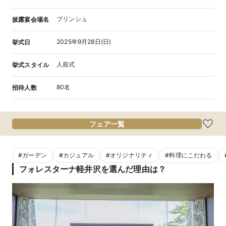
ブリンシュ
披露宴会場名
2025年9月28日(日)
挙式日
人前式
挙式スタイル
80名
招待人数
フェア一覧
#
ガーデン
#
カジュアル
#
オリジナリティ
#
料理にこだわる
フォレスターナ軽井沢を選んだ理由は？