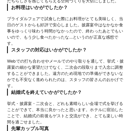
たちらしさを感じてもらえる空間づくりを大切にしました。
お料理はいかがでしたか？
ブライダルフェアで試食した際にお料理がとても美味しく、当
日のゲストからも好評で安心しました。披露宴中はなかなか食
事をゆっくり味わう時間がなかったので、終わったあとでもい
いので、もう少し食べたかったな…というのが正直な感想で
す。
スタッフの対応はいかがでしたか？
Webでの打ち合わせやメールでのやり取りを通して、挙式・披
露宴の細かな要望だけでなく、二次会の段取りまで入念に調整
することができました。遠方のため現地での準備ができないな
かでも不安なく進められたのは、スタッフの皆さんのおかげで
す。
結婚式を終えていかがでしたか？
挙式・披露宴・二次会と、どれも素晴らしい会場で式を挙げる
ことができて、本当に良かったと思います。ホテルに宿泊した
ことで、結婚式の前後もゲストと交流ができ、とても楽しい時
間を過ごせました。
先輩カップル写真