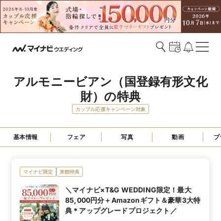
アルモニービアン（国登録有形文化
財）の特典
カップル応援キャンペーン対象
基本情報
フェア
写真
動画
プ
マイナビ限定
来館特典
＼マイナビ×T&G WEDDING限定！最大
85,000円分＋Amazonギフト＆豪華3大特
典＊アップグレードプロジェクト／