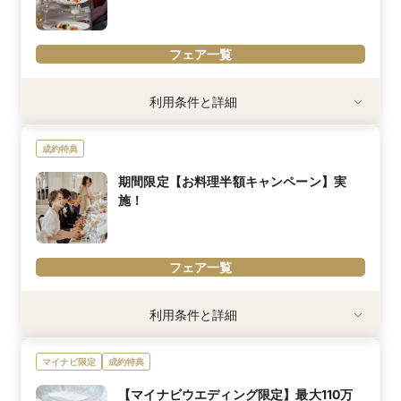
※「マイナビ限定特典」は、マイナビウエディング経由で会場の見
10,000円分にランクアップしてプレゼントいたします！
学・フェア参加予約やお問い合わせをしていただいた場合にのみ適
※「マイナビ限定特典」は、マイナビウエディング経由で会場の見
用されます。
学・フェア参加予約やお問い合わせをしていただいた場合にのみ適
フェア一覧
用されます。
利用条件
利用条件と詳細
※2026年9月末日までにフェア予約・カップルで参加の方
※事前のフェアへのご予約に限ります。詳細はスタッフまで。
成約特典
内容詳細
シェフ特製のメインディッシュを提供♪
期間限定【お料理半額キャンペーン】実
彼も満足する！最高のおもてなしをご体験いただけます。
施！
フェア一覧
利用条件
利用条件と詳細
適用条件／披露宴の時期限定
2026年8月1日～8月31日迄のご成約・安心サービスにご加入の方に
マイナビ限定
成約特典
限り
2027年2月末日までの披露宴実施なら「料理」コースの金額から半
【マイナビウエディング限定】最大110万
額分お値引き（税・サ抜き）