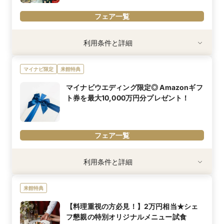
フェア一覧
利用条件
利用条件と詳細
※ギフトのお渡し条件：
【最大85,000円分電子マネー】2026年8-10月度カップル応援キャ
マイナビ限定
来館特典
ンペーンにエントリーし、来館・成約後に応募された方。
【Amazonギフト】当館に初めてご来館、かつ新郎新婦おふたり
マイナビウエディング限定◎ Amazonギフ
揃ってフェアイベントに最後まで参加された方。
ト券を最大10,000万円分プレゼント！
【3大特典】T&G WEDDING店舗で成約された方のみ。詳しくは店
舗スタッフへご確認を。
内容詳細
☆条件クリアで全員対象！マイナビのカップル応援キャンペーン
フェア一覧
×T&G WEDDINGコラボ特典☆
おふたりらしさを引き出すプランのご提案や、豪華試食や入場体験
など楽しめるフェアを多数開催。
利用条件
利用条件と詳細
【特別オファー】
※2026年9月末日までにフェア予約で参加の方。
カップル応援キャンペーンに応募したおふたりは「来館＆成約で最
大85,000円分電子マネー」＋T&G WEDDINGなら来館で
来館特典
「Amazonギフト＋成約でボーナス特典」をプレゼント
内容詳細
※カップル応援キャンペーンはマイナビウエディングの特典です。
マイナビウエディングよりご予約・ご来館の方に、もれなく
【料理重視の方必見！】2万円相当★シェ
式場でのお渡しはございません。詳細は2026年8-10月度カップル
Amazonギフト3,000円分プレゼント！さらに当館が見学1件目の場
フ懇親の特別オリジナルメニュー試食
応援キャンペーンページ応募条件をご確認ください。
合には、Amazonギフトか自店舗レストランチケットのいずれかを