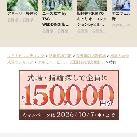
アネーリ 軽井沢
ニーズ松本 by
旧軽井沢KIKYO
アニヴェルセ
T&G
キュリオ・コレク
野
長野県／長野県全
WEDDING(旧
ションbyヒルト
域
長野県／長野
ガーデンヒルズ迎
ン(元:旧軽井沢ホ
長野県／長野県全
長野県／長野県全
域
賓館 松本)
テル)
域
域
マイナビウエディング
>
結婚式場TOP
>
長野県の結婚式場
>
松本の結婚
式場ランキング
>
アルモニービアン（国登録有形文化財）
>
特典