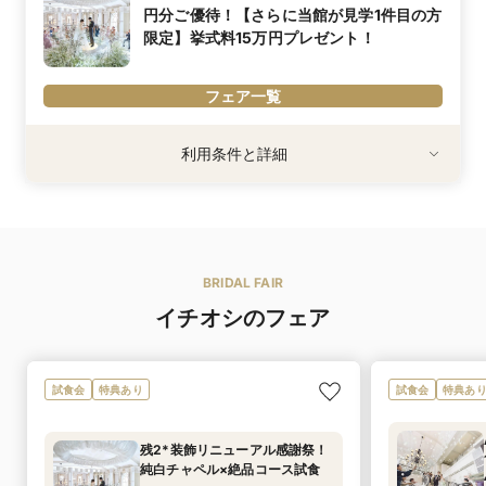
円分ご優待！【さらに当館が見学1件目の方
2027年3月1日～4月末日までの披露宴実施なら「料理」コースの金
額から25%分お値引き（税・サ抜き）
限定】挙式料15万円プレゼント！
詳細はスタッフまで
内容詳細
フェア一覧
◆料理コースの金額×人数分の総額から、半額分（税・サービス料
抜き）をプレゼント！
◆料理コースをアップグレードしたり人数が増えると、割引額も
利用条件
利用条件と詳細
アップ！
※2026年9月末日までにフェア予約・来館・成約の方
◆他プラン・特典とも併用不可、先着順（30名未満の場合は割引
※お日柄・ご招待人数により適用条件が異なります。詳細はスタッ
額半額）
内容詳細
マイナビウエディングよりご予約・来館のうえ、ご成約の方に最大
BRIDAL FAIR
110万円分ご優待いたします！
さらに当館が見学1件目の方にはご成約限定で挙式料15万円分プレ
イチオシのフェア
ゼント！
※「マイナビ限定特典」は、マイナビウエディング経由で会場の見
学・フェア参加予約やお問い合わせをしていただいた場合にのみ適
用されます。
試食会
特典あり
試食会
特典あ
残2*装飾リニューアル感謝祭！
純白チャペル×絶品コース試食