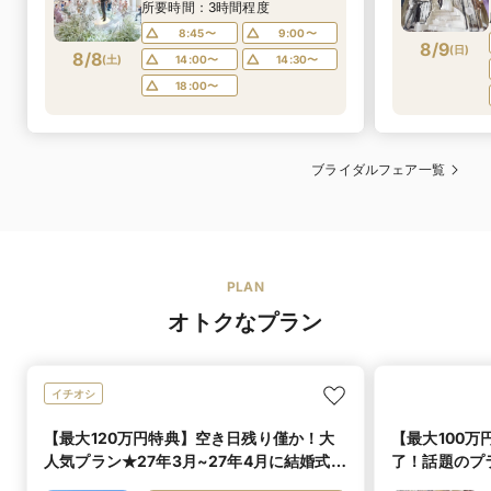
所要時間：3時間程度
8:45〜
9:00〜
8/9
(
日
)
8/8
(
土
)
14:00〜
14:30〜
18:00〜
ブライダルフェア一覧
PLAN
オトクなプラン
イチオシ
【最大120万円特典】空き日残り僅か！大
【最大100
人気プラン★27年3月~27年4月に結婚式実
了！話題のプラ
施の方へ
婚式実施の方