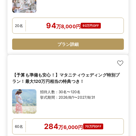
94
20
名
万
8,000
円
93万円OFF
プラン詳細
【予算も準備も安心！】マタニティウェディング特別プ
ラン！最大120万円相当の特典つき！
招待人数：
30名〜120名
挙式期間：
2026/8/1〜2027/8/31
284
60
名
万
6,000
円
70万円OFF