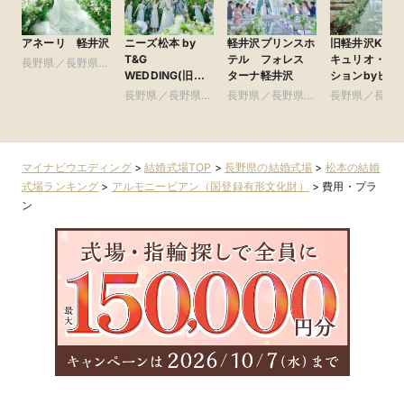
アネーリ 軽井沢
ニーズ松本 by
軽井沢プリンスホ
旧軽井沢KIKY
T&G
テル フォレス
キュリオ・コ
長野県／長野県全
WEDDING(旧
ターナ軽井沢
ションbyヒル
域
ガーデンヒルズ迎
ン(元:旧軽井
長野県／長野県全
長野県／長野県全
長野県／長野
賓館 松本)
テル)
域
域
域
マイナビウエディング
>
結婚式場TOP
>
長野県の結婚式場
>
松本の結婚
式場ランキング
>
アルモニービアン（国登録有形文化財）
>
費用・プラ
ン