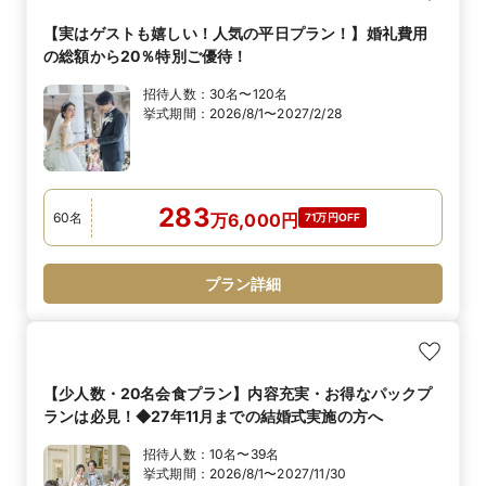
【実はゲストも嬉しい！人気の平日プラン！】婚礼費用
の総額から20％特別ご優待！
招待人数：
30名〜120名
挙式期間：
2026/8/1〜2027/2/28
283
60
名
万
6,000
円
71万円OFF
プラン詳細
【少人数・20名会食プラン】内容充実・お得なパックプ
ランは必見！◆27年11月までの結婚式実施の方へ
招待人数：
10名〜39名
挙式期間：
2026/8/1〜2027/11/30