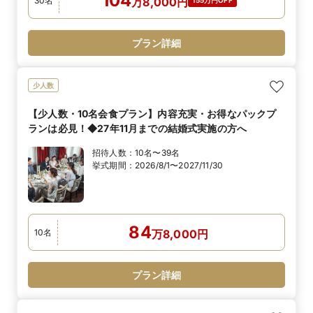
104
30
名
万
8,000
円
155万円OFF
プラン詳細
少人数
【少人数・10名会食プラン】内容充実・お得なパックプ
ランは必見！◆27年11月までの結婚式実施の方へ
招待人数：
10名〜39名
挙式期間：
2026/8/1〜2027/11/30
84
10
名
万
8,000
円
プラン詳細