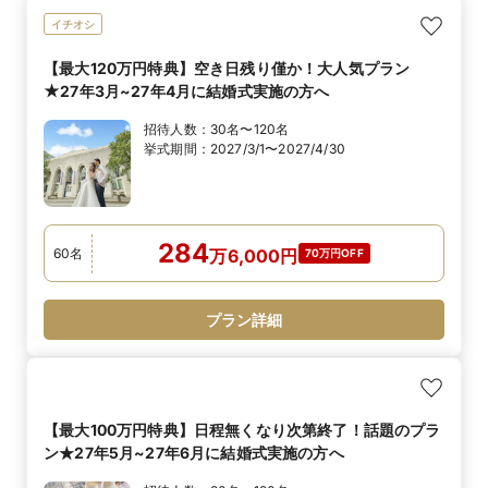
イチオシ
【最大120万円特典】空き日残り僅か！大人気プラン
★27年3月~27年4月に結婚式実施の方へ
招待人数：
30名〜120名
挙式期間：
2027/3/1〜2027/4/30
284
60
名
万
6,000
円
70万円OFF
プラン詳細
【最大100万円特典】日程無くなり次第終了！話題のプラ
ン★27年5月~27年6月に結婚式実施の方へ