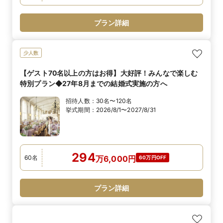
プラン詳細
少人数
【ゲスト70名以上の方はお得】大好評！みんなで楽しむ
特別プラン◆27年8月までの結婚式実施の方へ
招待人数：
30名〜120名
挙式期間：
2026/8/1〜2027/8/31
294
60
名
万
6,000
円
60万円OFF
プラン詳細