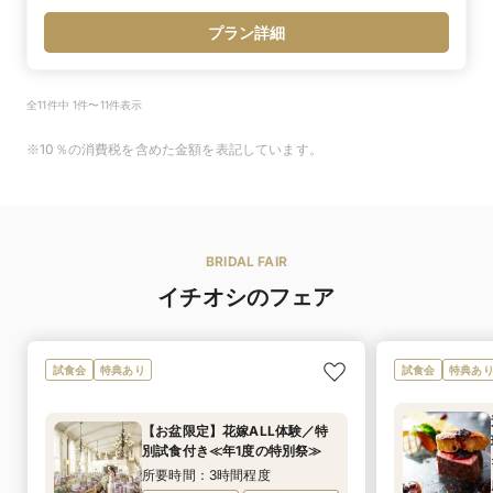
プラン詳細
全11件中 1件〜11件表示
※10％の消費税を含めた金額を表記しています。
BRIDAL FAIR
イチオシのフェア
試食会
特典あり
試食会
特典あ
【お盆限定】花嫁ALL体験／特
別試食付き≪年1度の特別祭≫
所要時間：3時間程度