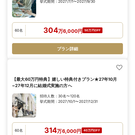
挙式期間：
2027/7/1〜2027/9/30
304
60
名
万
6,000
円
50万円OFF
プラン詳細
【最大60万円特典】嬉しい特典付きプラン★27年10月
~27年12月に結婚式実施の方へ
招待人数：
30名〜120名
挙式期間：
2027/10/1〜2027/12/31
314
60
名
万
6,000
円
40万円OFF