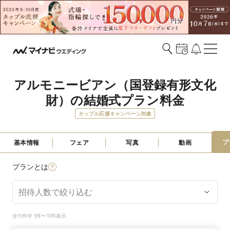
アルモニービアン（国登録有形文化
財）の結婚式プラン料金
カップル応援キャンペーン対象
プ
基本情報
フェア
写真
動画
プランとは
全11件中 1件〜11件表示