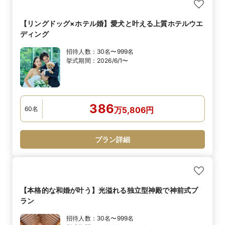
【リングドッグ×ホテル婚】愛犬と叶える上質ホテルウエ
ディング
招待人数：
30名〜999名
挙式期間：
2026/6/1〜
386
60
名
万
5,806
円
プラン詳細
【本格的な和婚が叶う】光溢れる独立型神殿で神前式プ
ラン
招待人数：
30名〜999名