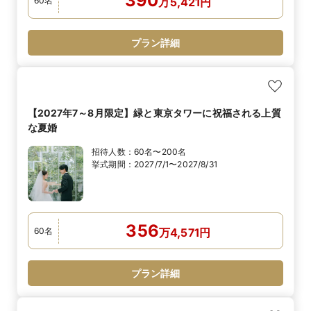
390
60
名
万
5,421
円
プラン詳細
【2027年7～8月限定】緑と東京タワーに祝福される上質
な夏婚
招待人数：
60名〜200名
挙式期間：
2027/7/1〜2027/8/31
356
60
名
万
4,571
円
プラン詳細