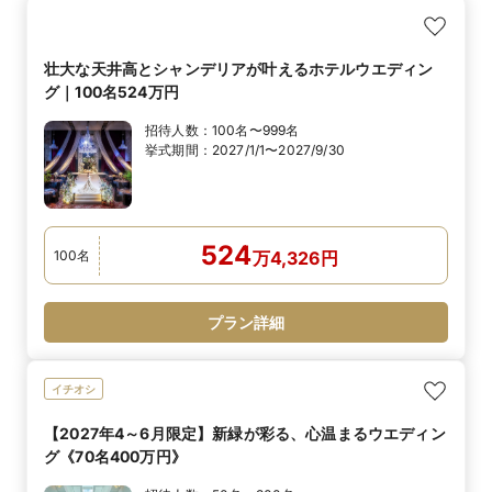
壮大な天井高とシャンデリアが叶えるホテルウエディン
グ｜100名524万円
招待人数：
100名〜999名
挙式期間：
2027/1/1〜2027/9/30
524
100
名
万
4,326
円
プラン詳細
イチオシ
【2027年4～6月限定】新緑が彩る、心温まるウエディン
グ《70名400万円》