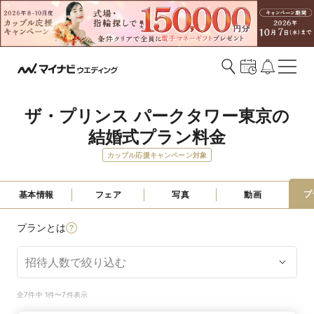
ザ・プリンス パークタワー東京の
結婚式プラン料金
カップル応援キャンペーン対象
プ
基本情報
フェア
写真
動画
プランとは
全7件中 1件〜7件表示