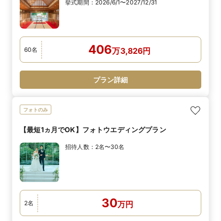
挙式期間：
2026/6/1〜2027/12/31
406
60
名
万
3,826
円
プラン詳細
フォトのみ
【最短1ヵ月でOK】フォトウエディングプラン
招待人数：
2名〜30名
30
2
名
万
円