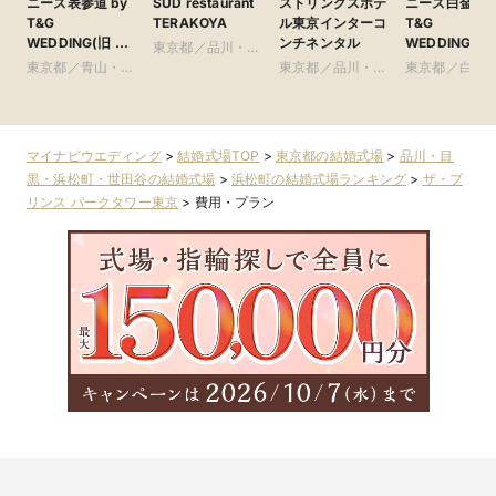
ニーズ表参道 by
SUD restaurant
ストリングスホテ
ニーズ白金 by
T&G
TERAKOYA
ル東京インターコ
T&G
WEDDING(旧 表
ンチネンタル
WEDDING(旧
東京都／品川・目
参道TERRACE)
アーフェリー
東京都／青山・表
黒・浜松町・世田
東京都／品川・目
東京都／白金
金)
参道・渋谷・原宿
谷
黒・浜松町・世田
比寿・代官山
谷
尾
マイナビウエディング
>
結婚式場TOP
>
東京都の結婚式場
>
品川・目
黒・浜松町・世田谷の結婚式場
>
浜松町の結婚式場ランキング
>
ザ・プ
リンス パークタワー東京
>
費用・プラン