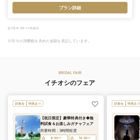
プラン詳細
全7件中 1件〜7件表示
※10％の消費税を含めた金額を表記しています。
BRIDAL FAIR
イチオシのフェア
試食会
特典あり
試食会
特典あ
【祝日限定】豪華特典付き◆無
料試食＆お楽しみガチャフェア
所要時間：3時間程度
9:00〜
14:30〜