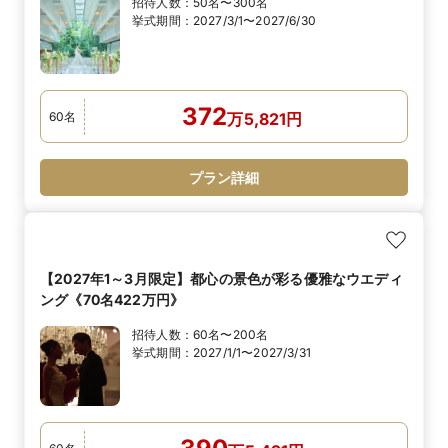
招待人数：
50名〜300名
挙式期間：
2027/3/1〜2027/6/30
372
60
名
万
5,821
円
プラン詳細
【2027年1～3月限定】都心の景色が彩る優雅なウエディ
ング《70名422万円》
招待人数：
60名〜200名
挙式期間：
2027/1/1〜2027/3/31