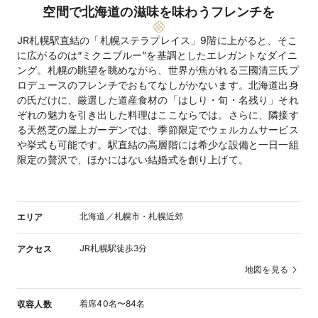
空間で北海道の滋味を味わうフレンチを
JR札幌駅直結の「札幌ステラプレイス」9階に上がると、そこ
に広がるのは“ミクニブルー”を基調としたエレガントなダイニ
ング。札幌の眺望を眺めながら、世界が焦がれる三國清三氏プ
ロデュースのフレンチでおもてなしがかないます。北海道出身
の氏だけに、厳選した道産食材の「はしり・旬・名残り」それ
ぞれの魅力を引き出した料理はここならでは。さらに、隣接す
る天然芝の屋上ガーデンでは、季節限定でウェルカムサービス
や挙式も可能です。駅直結の高層階には希少な設備と一日一組
限定の贅沢で、ほかにはない結婚式を創り上げて。
北海道／札幌市・札幌近郊
エリア
JR札幌駅徒歩3分
アクセス
地図を見る
着席40名〜84名
収容人数