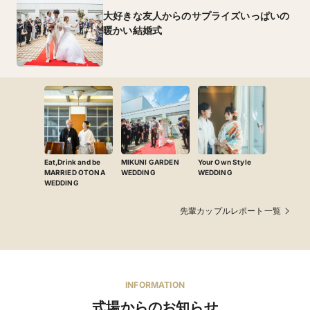
大好きな友人からのサプライズいっぱいの
暖かい結婚式
Eat,Drink and be
MIKUNI GARDEN
Your Own Style
MARRIED OTONA
WEDDING
WEDDING
WEDDING
先輩カップルレポート一覧
INFORMATION
式場からのお知らせ