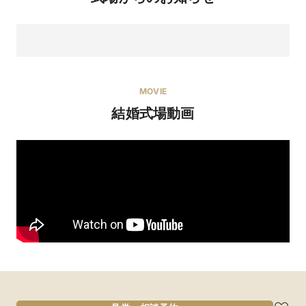
MOVIE
結婚式場動画
【世界が認めた料理】を体験できる大満足フェアを開
催中！
ミクニサッポロの魅力をまるっと体験できるフェア♪特にお料理
を大切に考えているお二人にとてもおすすめです！

専属のプランナーが、お二人のお話を伺いながら理想の結婚式
を全力でサポート致します。不安も悩みも何でもご相談下さい