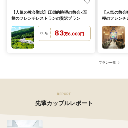
【人気の教会挙式】圧倒的眺望の教会×至
【人気の教会
極のフレンチレストランの贅沢プラン
極のフレンチ
83
60
名
万
6,000
円
プラン一覧
REPORT
先輩カップルレポート