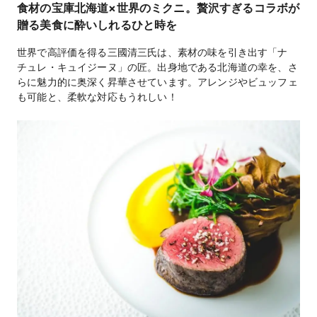
食材の宝庫北海道×世界のミクニ。贅沢すぎるコラボが
洋18,000円（11：00〜14：00スタートのパーティー限
料理料金
贈る美食に酔いしれるひと時を
定）/左記以外 洋20,000円
世界で高評価を得る三國清三氏は、素材の味を引き出す「ナ
料理料金に含む（フリードリンク、ウェルカムドリン
飲物料金
チュレ・キュイジーヌ」の匠。出身地である北海道の幸を、さ
ク）
らに魅力的に奥深く昇華させています。アレンジやビュッフェ
も可能と、柔軟な対応もうれしい！
衣装/引出物/ビデオカメラマン（有料）： ペーパーアイ
持込料金
テム（無料）
控室/着付室/ウェイティングスペース/ガーデン/クロー
設備
ク/プロジェクター＆スクリーン/音響照明
フォトギャラリーを見る
直結のホテルあり
宿泊施設
直結のホテルにて案内可能
二次会
契約時にお内金20万円前払い（最終金額に充当）※婚礼
支払方法
3日前までに全額お支払い