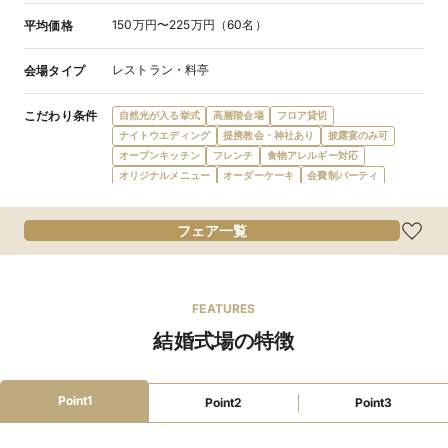
150万円〜225万円（60名）
平均価格
レストラン・料亭
会場タイプ
こだわり条件
自然光が入る挙式
高層階会場
フロア貸切
ナイトウエディング
提携教会・神社あり
披露宴のみ可
オープンキッチン
フレンチ
食物アレルギー対応
オリジナルメニュー
オーダーケーキ
会費制パーティ
1日1組限定
宿泊施設提携
ガーデン・庭
プロジェクターあり
結納可
新郎新婦控室あり
フェア一覧
ゲスト控室あり
バリアフリー対応
新郎新婦宿泊無料
新郎新婦衣装充実
マタニティドレス充実
親族ゲスト衣装レンタル
親族着付あり
出張打ち合わせ
カード払い可
ローン利用可
後払い可
FEATURES
結婚式場の特徴
ファミリーウェ
授乳室
オムツ替えスペース
ベビーカー
ディング
ベビーシッター手配
離乳食持込可
アレルギー対応
Point1
Point2
Point3
人前式55,000円（ガーデン挙式は4〜10月限定）/北海道
挙式スタイル
神宮150,000円