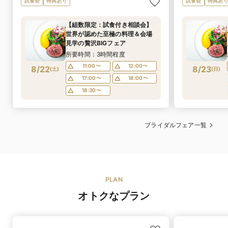
試食会
特典あり
試食会
特典あ
【組数限定：試食付き相談会】
世界が認めた至極の料理＆会場
見学の贅沢BIGフェア
所要時間：3時間程度
11:00〜
12:00〜
8/22
8/23
(
土
)
(
日
)
17:00〜
18:00〜
18:30〜
ブライダルフェア一覧
PLAN
オトクなプラン