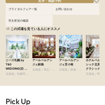
見学・相談予約
★
ブライダルフェア一覧
お問い合わせ
空き状況の確認
この式場を見ている人にオススメ
ニーズ札幌 by
アールベルアン
アールベルアン
ホテルベルク
T&G
ジェ釧路
ジェ苫小牧
シック北見 ●
WEDDING(旧 ヒ
クラシックグ
北海道／帯広・釧
北海道／胆振・日
ルサイドクラブ迎
プ
北海道／札幌市・
路・北見・道東
高・千歳・道央
北海道／帯広
賓館 札幌)
札幌近郊
路・北見・道
Pick Up