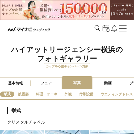
ハイアットリージェンシー横浜の
フォトギャラリー
カップル応援キャンペーン対象
写真
基本情報
フェア
動画
プ
挙式
披露宴
料理・ケーキ
外観
付帯設備
ウエディングドレス
挙式
クリスタルチャペル