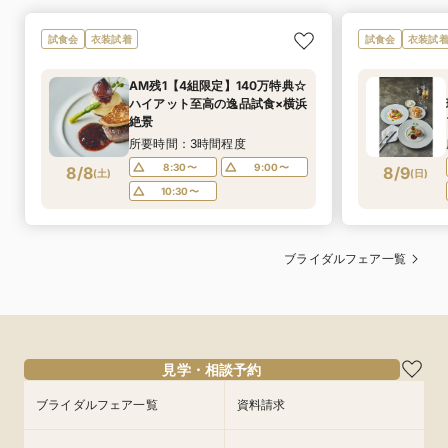
試食会
衣装試着
試食会
衣装試
AM残1【4組限定】140万特典☆
ハイアット至高の逸品試食×横浜
絶景
所要時間：3時間程度
8:30〜
9:00〜
8/8
8/9
(
土
)
(
日
)
10:30〜
ブライダルフェア一覧
見学・相談予約
ブライダルフェア一覧
資料請求