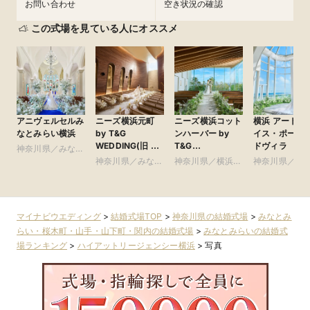
お問い合わせ
空き状況の確認
この式場を見ている人にオススメ
アニヴェルセルみ
ニーズ横浜元町
ニーズ横浜コット
横浜 アートグ
なとみらい横浜
by T&G
ンハーバー by
イス・ポート
WEDDING(旧 山
T&G
ドヴィラ
神奈川県／みなと
手迎賓館 横浜)
WEDDING(旧
みらい・桜木町・
神奈川県／みなと
神奈川県／横浜・
神奈川県／横
コットンハーバー
山手・山下町・関
みらい・桜木町・
新横浜・川崎
新横浜・川崎
クラブ 横浜)
内
山手・山下町・関
内
マイナビウエディング
>
結婚式場TOP
>
神奈川県の結婚式場
>
みなとみ
らい・桜木町・山手・山下町・関内の結婚式場
>
みなとみらいの結婚式
場ランキング
>
ハイアットリージェンシー横浜
>
写真