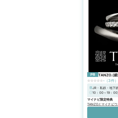
PR
TANZO.(
-
（
3
件
JR・私鉄・地下
10：00～19：
マイナビ限定特典
TANZOとマイナビ