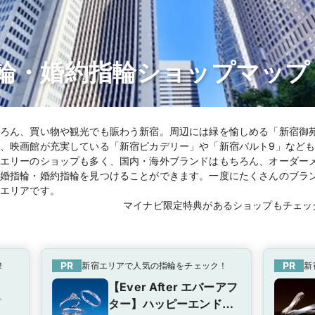
輪・婚約指輪ショップマップ
ろん、買い物や観光でも賑わう新宿。周辺には緑を愉しめる「新宿御
、映画館が充実している「新宿ピカデリー」や「新宿バルト9」など
エリーのショップも多く、国内・海外ブランドはもちろん、オーダー
婚指輪・婚約指輪を見つけることができます。一度にたくさんのブラ
エリアです。
マイナビ限定特典があるショップもチェッ
PR
PR
！
新宿エリアで人気の指輪をチェック！
新
【Ever After エバーアフ
ブ
ター】ハッピーエンドを