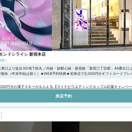
モンドシライシ 新宿本店
1
件）
央東口より徒歩3分地下鉄丸ノ内線・副都心線・新宿線「新宿三丁目駅」A5番出口よ
00年中無休（年末年始は除く）★WEB予約特典★初来店で3,000円分ギフトカードプ
ンペーン実施中／“土日祝日 12時30分まで”のご来店で1,000円分UPの「ギフトカ
特典一覧をチェック！！
,000円分の電子マネーがもらえる【マイナビウエディングカップル応援キャンペ
来店予約