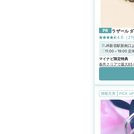
PR
ラザール 
4.6
（
21
JR新宿駅新南口
11:00～19
よう、ご来店前に
マイナビ限定特典
気軽にお越しく
条件クリアで最大65
情報充実
PICK UP