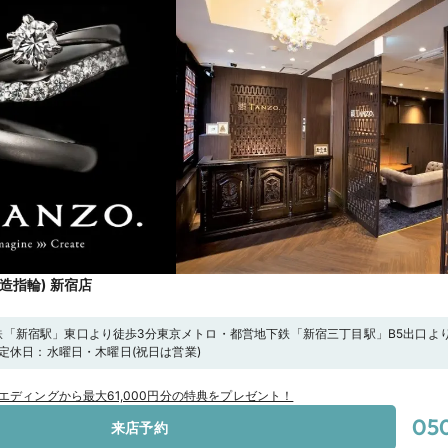
鍛造指輪) 新宿店
）
鉄「新宿駅」東口より徒歩3分東京メトロ・都営地下鉄「新宿三丁目駅」B5出口より
00定休日：水曜日・木曜日(祝日は営業)
ウエディングから最大61,000円分の特典をプレゼント！
050
来店予約