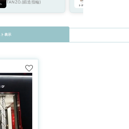
い」鍛造製法で名品リン
TANZO.(鍛造指輪)
I-PRIMO(アイプ
グを
スト表示