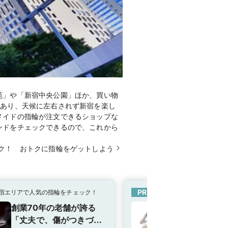
苑」や「新宿中央公園」ほか、買い物
もあり、天候に左右されず新宿を楽し
メイドの指輪が注文できるショップな
ンドをチェックできるので、これから
ク！ おトクに指輪をゲットしよう
PR
宿エリアで人気の指輪をチェック！
新宿エリアで人気の指輪を
創業70年の老舗が誇る
ノクターナル 
「丈夫で、傷がつきづら
ション