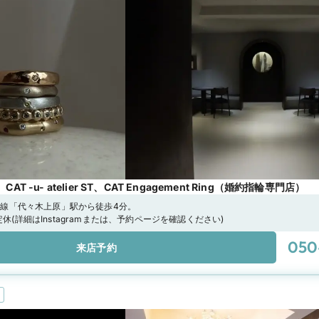
ST、 CAT -u- atelier ST、CAT Engagement Ring（婚約指輪専門店）
線「代々木上原」駅から徒歩4分。
0不定休(詳細はInstagramまたは、予約ページを確認ください)
050
来店予約