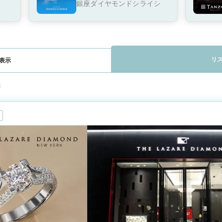
経て、ふたりの物語が永
銀座ダイヤモンドシライシ
遠に続くことを願って
リ
表示
示