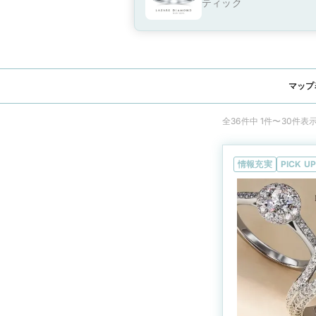
ティック
マップ
全36件中 1件〜30件表
情報充実
PICK UP