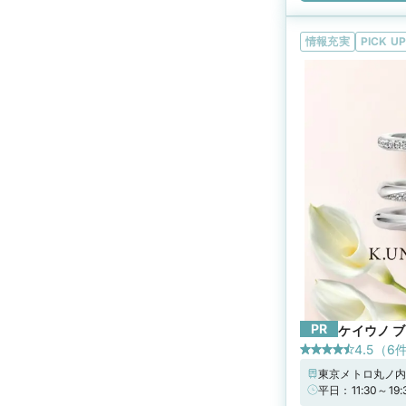
情報充実
PICK UP
PR
ケイウノ ブ
4.5
（
6
東京メトロ丸ノ内
平日：11:30～