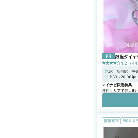
PR
銀座ダイヤ
4.2
（
44
JR「新宿駅」中
11:30～20:
アーリータイムキャ
マイナビ限定特典
分」！詳しくは
条件クリアで最大65
情報充実
PICK UP