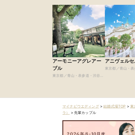
アーモニーアグレアー
アニヴェルセ
ブル
東京都／青山・表
原宿
東京都／青山・表参道・渋谷・
原宿
マイナビウエディング
>
結婚式場TOP
>
東
ラ）
>
先輩カップル