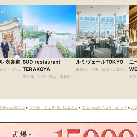
ル 表参道
SUD restaurant
ルミヴェールTOKYO
ニー
TERAKOYA
WE
参道・渋谷・
東京都／品川・目黒・浜松町・
世田谷
TE
東京都／品川・目黒・浜松町・
東京
世田谷
原宿
京都の結婚式場
>
東京駅・皇居周辺の結婚式場
>
皇居の結婚式場ランキング
>
J