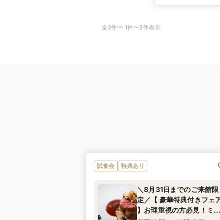
全3件中 1件〜3件表示
試食会
特典あり
＼8月31日までのご来館限
定／【 豪華特典付きフェ
】お理重視の方必見！ミ