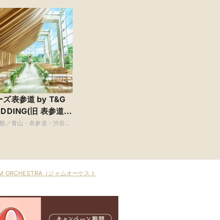
ズ表参道 by T&G
DDING(旧 表参道
RRACE)
都／青山・表参道・渋谷・
AM ORCHESTRA（ジャムオーケスト