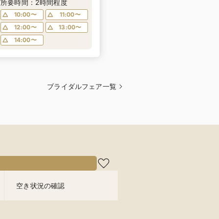
シュラン一つ星出身シェフ
所要時間：2時間程度
が作る＼仔牛フィレ肉のフ
10:00〜
11:00〜
レンチ無料試食／ 不安解消
12:00〜
13:00〜
* お2人安心相談会も◎
14:00〜
ブライダルフェア一覧
空き状況の確認