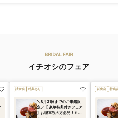
BRIDAL FAIR
イチオシのフェア
試食会
特典あり
試食会
特典
＼8月31日までのご来館限
ア
定／【 豪華特典付きフェア
】お理重視の方必見！ミ