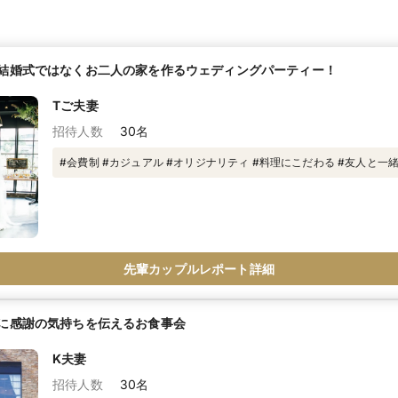
結婚式ではなくお二人の家を作るウェディングパーティー！
Tご夫妻
招待人数
30名
#会費制 #カジュアル #オリジナリティ #料理にこだわる #友人と一
先輩カップルレポート詳細
に感謝の気持ちを伝えるお食事会
K夫妻
招待人数
30名