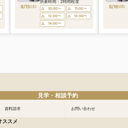
フ
シュラン一つ星出身シェフ
所要時間：2時間程度
フ
8/15
が作る＼仔牛フィレ肉のフ
8/16
(
土
)
(
日
)
10:00〜
11:00〜
消
レンチ無料試食／ 不安解消
12:00〜
13:00〜
* お2人安心相談会も◎
14:00〜
見学・相談予約
資料請求
お問い合わせ
オススメ