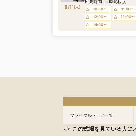
シュラン一つ星出身シェ
所要時間：2時間程度
8/11
が作る＼仔牛フィレ肉の
(
火
)
10:00〜
11:00〜
レンチ無料試食／ 不安解
12:00〜
13:00〜
* お2人安心相談会も◎
14:00〜
ブライダルフェア一覧
この式場を見ている人に