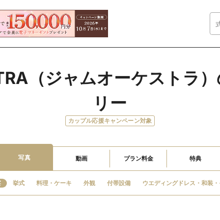
ESTRA（ジャムオーケスト
リー
カップル応援キャンペーン対象
写真
動画
プラン料金
特典
宴
挙式
料理・ケーキ
外観
付帯設備
ウエディングドレス・和装・