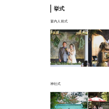
挙式
宴内人前式
神社式