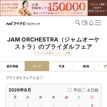
JAM ORCHESTRA（ジャムオーケ
ストラ）のブライダルフェア
カップル応援キャンペーン対象
フェア
基本情報
写真
動画
プ
ブライダルフェアとは
2026年8月
平日
土日祝
月
火
水
木
金
土
日
3
4
5
6
7
8
9