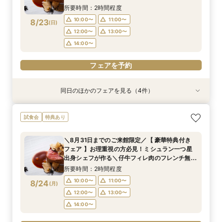
試食／ 不安解消* お2人安心相談会も◎
17:00〜
12:00〜
17:00〜
18:00〜
18:00〜
13:00〜
所要時間：2時間程度
19:00〜
14:00〜
19:00〜
フェアを予約
10:00〜
11:00〜
8/23
(
日
)
12:00〜
13:00〜
フェアを予約
フェアを予約
フェアを予約
14:00〜
フェアを予約
同日のほかのフェアを見る（4件）
試食会
試食会
試食会
試食会
特典あり
特典あり
特典あり
特典あり
＼8月31日までのご来館限定／【 豪華特典付き
【限定BIGフェア】お料理重視の方必見！ ミシュ
【限定BIGフェア】お料理重視の方必見！ ミシュ
【お仕事帰りのお二人へ♪】美食フレンチも食べ
試食会
特典あり
フェア 】お理重視の方必見！ミシュラン一つ星
ラン一つ星出身シェフが作る 仔牛フィレ肉のフ
ラン一つ星出身シェフが作る 仔牛フィレ肉のフ
れる、90分クイック相談会！
出身シェフが作る＼仔牛フィレ肉のフレンチ無料
レンチ無料試食＆ 5大特典付き★ お2人安心相
レンチ無料試食＆ 5大特典付き★ お2人安心相
所要時間：1時間30分程度
＼8月31日までのご来館限定／【 豪華特典付き
試食／ 不安解消* お2人安心相談会も◎
談会も
談会も
所要時間：2時間程度
所要時間：2時間程度
所要時間：2時間程度
18:00〜
19:00〜
フェア 】お理重視の方必見！ミシュラン一つ星
10:00〜
15:00〜
15:00〜
16:00〜
16:00〜
11:00〜
8/23
8/23
8/23
8/23
出身シェフが作る＼仔牛フィレ肉のフレンチ無料
(
(
(
(
日
日
日
日
)
)
)
)
20:00〜
試食／ 不安解消* お2人安心相談会も◎
17:00〜
12:00〜
17:00〜
18:00〜
18:00〜
13:00〜
所要時間：2時間程度
19:00〜
14:00〜
19:00〜
フェアを予約
10:00〜
11:00〜
8/24
(
月
)
12:00〜
13:00〜
フェアを予約
フェアを予約
フェアを予約
14:00〜