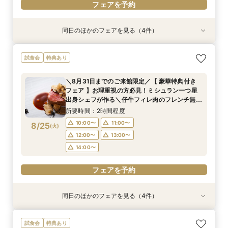
フェアを予約
同日のほかのフェアを見る（4件）
試食会
試食会
試食会
試食会
特典あり
特典あり
特典あり
特典あり
＼8月31日までのご来館限定／【 豪華特典付き
【限定BIGフェア】お料理重視の方必見！ ミシュ
【限定BIGフェア】お料理重視の方必見！ ミシュ
【お仕事帰りのお二人へ♪】美食フレンチも食べ
試食会
特典あり
フェア 】お理重視の方必見！ミシュラン一つ星
ラン一つ星出身シェフが作る 仔牛フィレ肉のフ
ラン一つ星出身シェフが作る 仔牛フィレ肉のフ
れる、90分クイック相談会！
出身シェフが作る＼仔牛フィレ肉のフレンチ無料
レンチ無料試食＆ 5大特典付き★ お2人安心相
レンチ無料試食＆ 5大特典付き★ お2人安心相
所要時間：1時間30分程度
＼8月31日までのご来館限定／【 豪華特典付き
試食／ 不安解消* お2人安心相談会も◎
談会も
談会も
所要時間：2時間程度
所要時間：2時間程度
所要時間：2時間程度
18:00〜
19:00〜
フェア 】お理重視の方必見！ミシュラン一つ星
10:00〜
15:00〜
15:00〜
16:00〜
16:00〜
11:00〜
8/24
8/24
8/24
8/24
出身シェフが作る＼仔牛フィレ肉のフレンチ無料
(
(
(
(
月
月
月
月
)
)
)
)
20:00〜
試食／ 不安解消* お2人安心相談会も◎
17:00〜
12:00〜
17:00〜
18:00〜
18:00〜
13:00〜
所要時間：2時間程度
19:00〜
14:00〜
19:00〜
フェアを予約
10:00〜
11:00〜
8/25
(
火
)
12:00〜
13:00〜
フェアを予約
フェアを予約
フェアを予約
14:00〜
フェアを予約
同日のほかのフェアを見る（4件）
試食会
試食会
試食会
試食会
特典あり
特典あり
特典あり
特典あり
＼8月31日までのご来館限定／【 豪華特典付き
【限定BIGフェア】お料理重視の方必見！ ミシュ
【限定BIGフェア】お料理重視の方必見！ ミシュ
【お仕事帰りのお二人へ♪】美食フレンチも食べ
試食会
特典あり