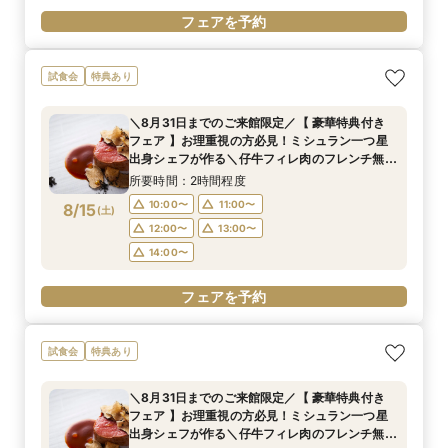
フェアを予約
試食会
特典あり
＼8月31日までのご来館限定／【 豪華特典付き
フェア 】お理重視の方必見！ミシュラン一つ星
出身シェフが作る＼仔牛フィレ肉のフレンチ無料
試食／ 不安解消* お2人安心相談会も◎
所要時間：2時間程度
10:00〜
11:00〜
8/15
(
土
)
12:00〜
13:00〜
14:00〜
フェアを予約
試食会
特典あり
＼8月31日までのご来館限定／【 豪華特典付き
フェア 】お理重視の方必見！ミシュラン一つ星
出身シェフが作る＼仔牛フィレ肉のフレンチ無料