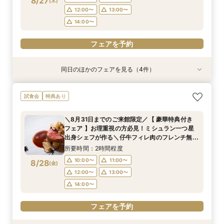
8/27
(
木
)
12:00〜
13:00〜
フェアを予約
フェアを予約
フェアを予約
14:00〜
フェアを予約
同日のほかのフェアを見る（4件）
試食会
試食会
試食会
試食会
特典あり
特典あり
特典あり
特典あり
＼8月31日までのご来館限定／【 豪華特典付き
【限定BIGフェア】お料理重視の方必見！ ミシュ
【限定BIGフェア】お料理重視の方必見！ ミシュ
【お仕事帰りのお二人へ♪】美食フレンチも食べ
試食会
特典あり
フェア 】お理重視の方必見！ミシュラン一つ星
ラン一つ星出身シェフが作る 仔牛フィレ肉のフ
ラン一つ星出身シェフが作る 仔牛フィレ肉のフ
れる、90分クイック相談会！
出身シェフが作る＼仔牛フィレ肉のフレンチ無料
レンチ無料試食＆ 5大特典付き★ お2人安心相
レンチ無料試食＆ 5大特典付き★ お2人安心相
所要時間：1時間30分程度
＼8月31日までのご来館限定／【 豪華特典付き
試食／ 不安解消* お2人安心相談会も◎
談会も
談会も
所要時間：2時間程度
所要時間：2時間程度
所要時間：2時間程度
18:00〜
19:00〜
フェア 】お理重視の方必見！ミシュラン一つ星
10:00〜
15:00〜
15:00〜
16:00〜
16:00〜
11:00〜
8/27
8/27
8/27
8/27
出身シェフが作る＼仔牛フィレ肉のフレンチ無料
(
(
(
(
木
木
木
木
)
)
)
)
20:00〜
試食／ 不安解消* お2人安心相談会も◎
17:00〜
12:00〜
17:00〜
18:00〜
18:00〜
13:00〜
所要時間：2時間程度
19:00〜
14:00〜
19:00〜
フェアを予約
10:00〜
11:00〜
8/28
(
金
)
12:00〜
13:00〜
フェアを予約
フェアを予約
フェアを予約
14:00〜
フェアを予約