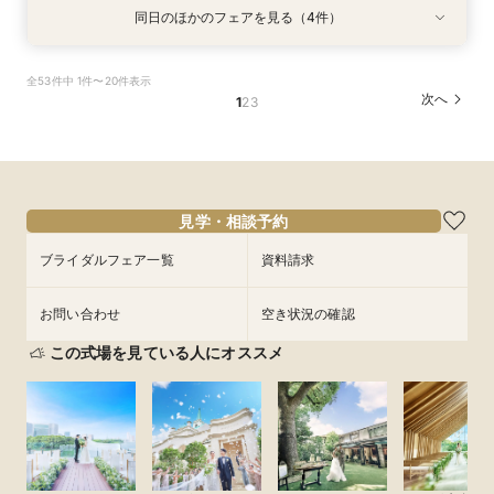
同日のほかのフェアを見る（4件）
試食会
試食会
試食会
試食会
特典あり
特典あり
特典あり
特典あり
＼8月31日までのご来館限定／【 豪華特典付き
【限定BIGフェア】お料理重視の方必見！ ミシュ
【限定BIGフェア】お料理重視の方必見！ ミシュ
【お仕事帰りのお二人へ♪】美食フレンチも食べ
全53件中 1件〜20件表示
フェア 】お理重視の方必見！ミシュラン一つ星
ラン一つ星出身シェフが作る 仔牛フィレ肉のフ
ラン一つ星出身シェフが作る 仔牛フィレ肉のフ
れる、90分クイック相談会！
次へ
1
2
3
出身シェフが作る＼仔牛フィレ肉のフレンチ無料
レンチ無料試食＆ 5大特典付き★ お2人安心相
レンチ無料試食＆ 5大特典付き★ お2人安心相
所要時間：1時間30分程度
試食／ 不安解消* お2人安心相談会も◎
談会も
談会も
所要時間：2時間程度
所要時間：2時間程度
所要時間：2時間程度
18:00〜
19:00〜
10:00〜
15:00〜
15:00〜
16:00〜
16:00〜
11:00〜
8/28
8/28
8/28
8/28
(
(
(
(
金
金
金
金
)
)
)
)
20:00〜
17:00〜
12:00〜
17:00〜
18:00〜
18:00〜
13:00〜
19:00〜
14:00〜
19:00〜
フェアを予約
見学・相談予約
ブライダルフェア一覧
資料請求
フェアを予約
フェアを予約
フェアを予約
お問い合わせ
空き状況の確認
この式場を見ている人にオススメ