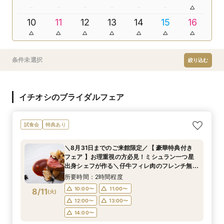
10
11
12
13
14
15
16
条件未選択
絞り込む
イチオシのブライダルフェア
試食会
特典あり
＼8月31日までのご来館限定／【 豪華特典付き
フェア 】お理重視の方必見！ミシュラン一つ星
出身シェフが作る＼仔牛フィレ肉のフレンチ無料
試食／ 不安解消* お2人安心相談会も◎
所要時間：2時間程度
10:00〜
11:00〜
8/11
(
火
)
12:00〜
13:00〜
14:00〜