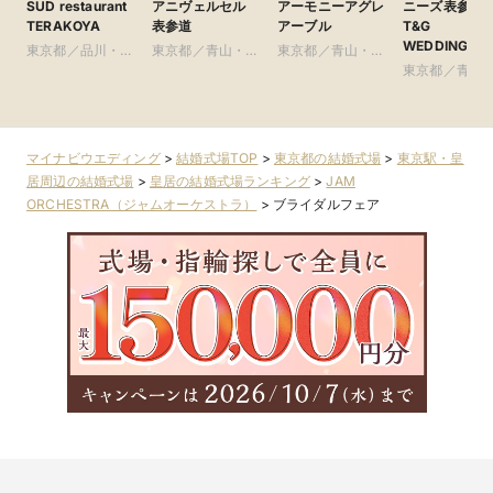
SUD restaurant
アニヴェルセル
アーモニーアグレ
ニーズ表参道 b
TERAKOYA
表参道
アーブル
T&G
WEDDING(旧
東京都／品川・目
東京都／青山・表
東京都／青山・表
参道TERRACE
黒・浜松町・世田
参道・渋谷・原宿
参道・渋谷・原宿
東京都／青山
谷
参道・渋谷・
マイナビウエディング
>
結婚式場TOP
>
東京都の結婚式場
>
東京駅・皇
居周辺の結婚式場
>
皇居の結婚式場ランキング
>
JAM
ORCHESTRA（ジャムオーケストラ）
>
ブライダルフェア