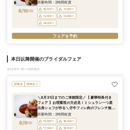
試食／ 不安解消* お2人安心相談会も◎
所要時間：2時間程度
10:00〜
11:00〜
8/16
(
日
)
12:00〜
13:00〜
14:00〜
フェアを予約
本日以降開催のブライダルフェア
全53件中 1件〜20件表示
試食会
特典あり
＼8月31日までのご来館限定／【 豪華特典付き
フェア 】お理重視の方必見！ミシュラン一つ星
出身シェフが作る＼仔牛フィレ肉のフレンチ無料
試食／ 不安解消* お2人安心相談会も◎
所要時間：2時間程度
15:00〜
16:00〜
8/9
(
日
)
17:00〜
18:00〜