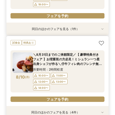
19:00〜
フェアを予約
同日のほかのフェアを見る（1件）
試食会
特典あり
【限定BIGフェア】お料理重視の方必見！ ミシュ
試食会
特典あり
ラン一つ星出身シェフが作る 仔牛フィレ肉のフ
レンチ無料試食＆ 5大特典付き★ お2人安心相
＼8月31日までのご来館限定／【 豪華特典付き
談会も
所要時間：2時間程度
フェア 】お理重視の方必見！ミシュラン一つ星
15:00〜
16:00〜
8/9
出身シェフが作る＼仔牛フィレ肉のフレンチ無料
(
日
)
試食／ 不安解消* お2人安心相談会も◎
17:00〜
18:00〜
所要時間：2時間程度
19:00〜
10:00〜
11:00〜
8/10
(
月
)
12:00〜
13:00〜
フェアを予約
14:00〜
フェアを予約
同日のほかのフェアを見る（4件）
試食会
試食会
試食会
試食会
特典あり
特典あり
特典あり
特典あり