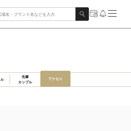
先輩

アクセス
ャル
カップル