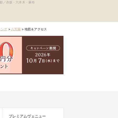
都／赤坂・六本木・麻布
キング
>
八芳園
>
地図＆アクセス
プレミアムヴェニュー