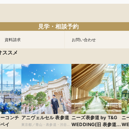
見学・相談予約
資料請求
お問い合わせ
オススメ
ターコンチ
アニヴェルセル 表参道
ニーズ表参道 by T&G
ニー
京ベイ
WEDDING(旧 表参道
WE
東京都／青山・表参道・渋谷・