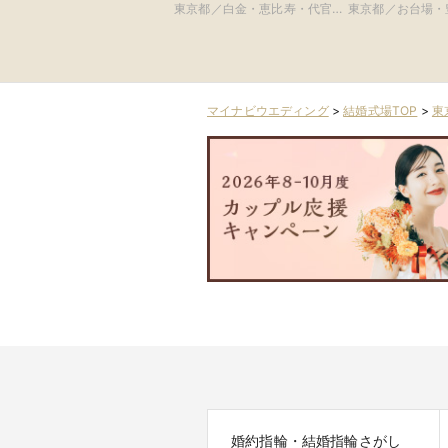
リーク白金)
東京都／白金・恵比寿・代官
東京都／お台場・
山・広尾
晴海周辺の東京ベ
マイナビウエディング
>
結婚式場TOP
>
東
婚約指輪・結婚指輪さがし