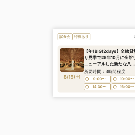
試食会
特典あり
【年1BIG!2days】全館貸
り見学で25年10月に全館
ニューアルした新たな八
園を満喫！四季を感じる
所要時間：3時間程度
8/15
大な日本庭園散策や伝統
(
土
)
9:00〜
10:00〜
味をお楽しみいただける
14:30〜
16:00〜
別試食会付お悩み相談フ
ア