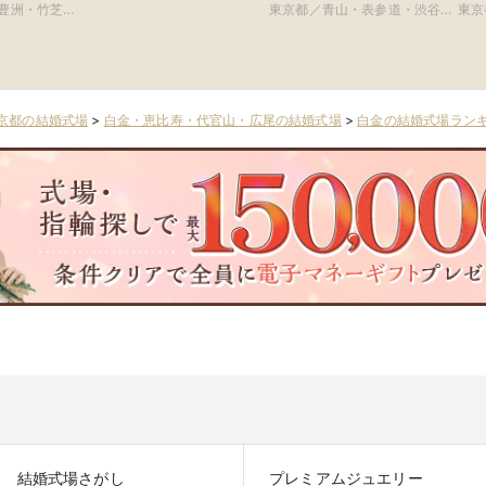
原宿
TERRACE)
館)
豊洲・竹芝・
東京都／青山・表参道・渋谷・
東京
イエリア
原宿
京都の結婚式場
>
白金・恵比寿・代官山・広尾の結婚式場
>
白金の結婚式場ラン
結婚式場さがし
プレミアムジュエリー