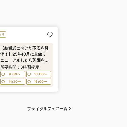
あり
【結婚式に向けた不安を解
消！】25年10月に全館リ
ニューアルした八芳園を満
喫！四季を感じる広大な日
所要時間：3時間程度
本庭園散策や八芳園伝統の
9:00〜
10:00〜
味をお楽しみいただける特
14:30〜
16:00〜
別試食会付お悩み相談フェ
ア
ブライダルフェア一覧