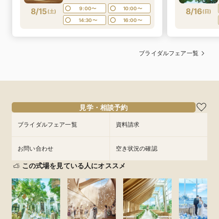
や伝統の味をお楽しみいただけ
9:00〜
10:00〜
8/15
8/16
(
土
)
(
日
)
る特別試食会付お悩み相談フェ
14:30〜
16:00〜
ア
ブライダルフェア一覧
見学・相談予約
ブライダルフェア一覧
資料請求
お問い合わせ
空き状況の確認
この式場を見ている人にオススメ