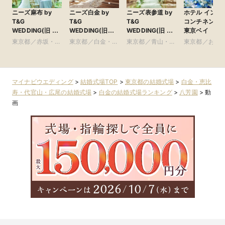
ニーズ麻布 by
ニーズ白金 by
ニーズ表参道 by
ホテル インタ
T&G
T&G
T&G
コンチネンタ
WEDDING(旧 麻
WEDDING(旧
WEDDING(旧 表
東京ベイ
布迎賓館)
アーフェリーク白
参道TERRACE)
東京都／赤坂・六
東京都／白金・恵
東京都／青山・表
東京都／お台
金)
本木・麻布
比寿・代官山・広
参道・渋谷・原宿
豊洲・竹芝・
尾
周辺の東京ベ
リア
マイナビウエディング
>
結婚式場TOP
>
東京都の結婚式場
>
白金・恵比
寿・代官山・広尾の結婚式場
>
白金の結婚式場ランキング
>
八芳園
>
動
画