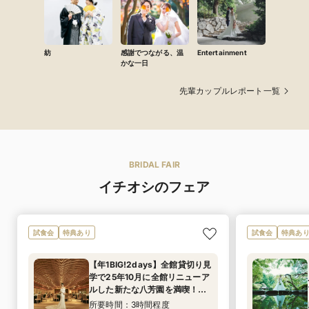
紡
感謝でつながる、温
Entertainment
かな一日
先輩カップルレポート一覧
BRIDAL FAIR
イチオシのフェア
試食会
特典あり
試食会
特典あ
【年1BIG!2days】全館貸切り見
学で25年10月に全館リニューア
ルした新たな八芳園を満喫！四
季を感じる広大な日本庭園散策
所要時間：3時間程度