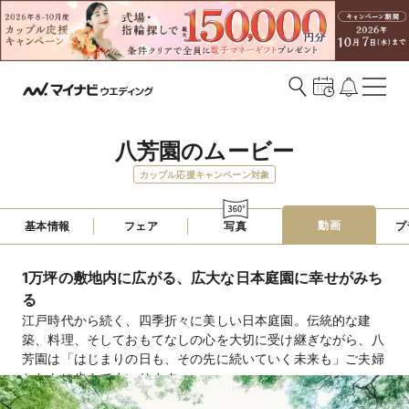
八芳園のムービー
カップル応援キャンペーン対象
動画
基本情報
フェア
写真
プ
1万坪の敷地内に広がる、広大な日本庭園に幸せがみち
る
江戸時代から続く、四季折々に美しい日本庭園。伝統的な建
築、料理、そしておもてなしの心を大切に受け継ぎながら、八
芳園は「はじまりの日も、その先に続いていく未来も」ご夫婦
とともに歩んでまいります。