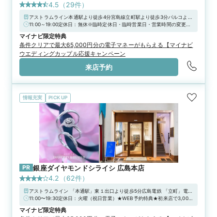
4.5
（
29
件）
アストラムライン本通駅より徒歩4分宮島線立町駅より徒歩3分パルコより
徒歩1分【駐車場】広島市西新天地駐車場、グランドパーキング21、ザ･
11:00～19:00定休日：無休※臨時定休日・臨時営業日・営業時間の変更に
パーキングラウンドワン、中の棚パーク、NEWS PARK※上記の駐車場を
ついては公式HPをご確認ください★マイナビウエディング限定キャンペー
マイナビ限定特典
ご利用頂いた場合、当店滞在時間分の駐車場代を負担致しますので、駐車
ン★【アイプリモ限定】マイナビウエディングからの予約で“ご来店で
条件クリアで最大65,000円分の電子マネーがもらえる【マイナビ
券をスタッフにお渡しください。
13,000円分”の電子マネープレゼント！さらに 、【アーリー特典】とし
ウエディングカップル応援キャンペーン
て”土日祝日13時まで”に「 I-PRIMO(アイプリモ）」へ来店すると、来店
特典に追加で1,000円分の電子マネーをプレゼントします。詳しくは特典
来店予約
一覧ページをチェック！！－アイプリモだけの特別な体験－【パーソナル
ハンド診断®】指輪探しをはじめたら、まずは「パーソナルハンド診断®」
を。ジュエリーコーディネーターの資格を持つプロのスタッフが、専用の
計測ツールでの診断やヒアリングを通して自分の手元の特徴や似合うフォ
ルムをご提案。一生ものとなる婚約指輪・結婚指輪を選ぶ基準ができま
情報充実
PICK UP
す。プロの知見から導き出した「本当に似合う」私にぴったりのおすすめ
リングをぜひ店頭で体験して。
PR
銀座ダイヤモンドシライシ 広島本店
4.2
（
62
件）
アストラムライン 「本通駅」東１出口より徒歩5分広島電鉄 「立町」電停
より徒歩4分■駐車場：西新天地駐車場、グランドパーキング21、ヒロシマ
11:00〜19:30定休日：火曜（祝日営業）★WEB予約特典★初来店で3,000
パーキング、広島市営基町駐車場、三越前パーキング、グランドパーキン
円分ギフトカードプレゼント！＼さらに！アーリータイムキャンペーン実
マイナビ限定特典
グ本通り、他※当店ご滞在時間（上限2時間）の無料駐車券発行※婚約指
施中／“土日祝日 12時まで”のご来店で1,000円分UPの「ギフトカード