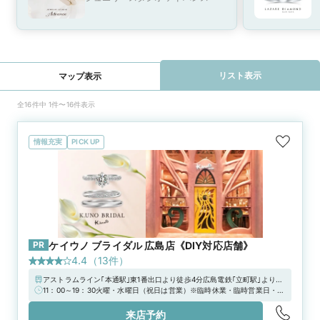
リスト表示
マップ表示
全16件中 1件〜16件表示
情報充実
PICK UP
PR
ケイウノ ブライダル 広島店《DIY対応店舗》
4.4
（
13
件）
アストラムライン｢本通駅｣東1番出口より徒歩4分広島電鉄｢立町駅｣より徒
歩4分
11：00～19：30火曜・水曜日（祝日は営業）※臨時休業・臨時営業日・営
業時間の変更は公式HPをご確認ください
来店予約