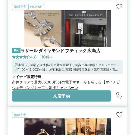
情報充実
PICK UP
PR
ラザール ダイヤモンド ブティック 広島店
4.8
（
10
件）
市電八丁堀駅より徒歩2分市電立町駅より徒歩2分駐車場：ヒロシマパーキ
ング、グランドパーキング21、広島市営西新天地駐車場、カーパーク八丁
11:00～19:00定休日：火曜(祝日は営業)※臨時定休日・臨時営業日・営業
堀、広島市営基町駐車場【お知らせ】上記の駐車場をご利用頂いた場合、
時間の変更については公式HPをご確認ください【ご来店について】ゆっく
マイナビ限定特典
当店滞在時間分の駐車場代を負担致しますので、駐車券をスタッフにお渡
りとご覧いただけるよう、ご来店前にWebまたはお電話でのご予約をおす
条件クリアで最大65,000円分の電子マネーがもらえる【マイナビ
しください。
すめしております。おひとりでもパートナーの方とも、どうぞお気軽にお
ウエディングカップル応援キャンペーン
越しください。
来店予約
情報充実