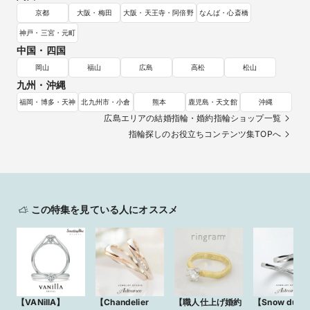
京都
大阪・梅田
大阪・天王寺・阿倍野
なんば・心斎橋
神戸・三宮・元町
中国・四国
岡山
福山
広島
高松
松山
九州・沖縄
福岡・博多・天神
北九州市・小倉
熊本
鹿児島・天文館
沖縄
広島エリアの結婚指輪・婚約指輪ショップ一覧
指輪探しのお役立ちコンテンツ集TOPへ
この特集を見ている人にオススメ
【VANillA】
【Chandelier
【職人仕上げ婚約
【Snow dust