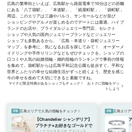
広島の繁華街といえば、広島駅から路面電車で10分ほどの距離
にある「八丁堀駅」、「本道駅」、「紙屋町駅」、「袋町駅」
周辺。このエリアは三越やパルコ、サンモールなどが並び
ショッピングやグルメが楽しめるのでデートには最適。ハイブ
ランドのお店や、ブライダルジュエリー専門店、セレクト
ショップや人気の国内ジュエリーブランドなどジュエリー
ショップも多数あるから、「広島・本道り・袋町ジュエリー
マップ」を参考に、気になるお店を探してみて！ オーダーメ
イドリングや手作りリングなどもぜひチェックを。ショップの
口コミや人気の結婚指輪・婚約指輪のランキングで事前の情報
を集めて。袋町駅からは広島平和記念公園も徒歩すぐ。平和な
世界とふたりの幸せな結婚生活がずっと続くよう、歴史を感じ
今の幸せを改めて大切にできると素敵ですね。
マイナビ限定特典があるショップもチェック！ おトクに指輪をゲッ
トしよう
PR
広島エリアで人気の指輪をチェック！
PR
広島エリア
【Chandelier シャンデリア】
ラ
プラチナ×お好きなゴールドで
ジュエリースタジオ アドバンス