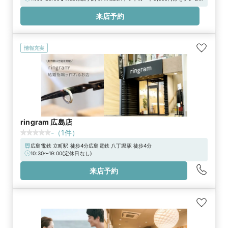
ント！
来店予約
情報充実
ringram 広島店
-
（
1
件）
広島電鉄 立町駅 徒歩4分広島電鉄 八丁堀駅 徒歩4分
10:30〜19:00(定休日なし)
来店予約