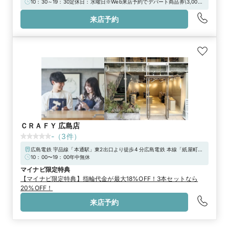
「本通駅」下車 徒歩3分アストラムライン：「本通駅」徒歩3分
10：30～19：30定休日：水曜日※Web来店予約でデパート商品券\3,000
分をプレゼント！
来店予約
ＣＲＡＦＹ 広島店
-
（
3
件）
広島電鉄 宇品線「本通駅」東2出口より徒歩4 分広島電鉄 本線「紙屋町東
駅」東6出口より徒歩4 分【駐車代金割引 対象店舗】駐車券のご提示で指
10：00〜19：00年中無休
輪代金から駐車代金¥2,000-分を割引いたします。※結婚指輪・婚約指輪
マイナビ限定特典
ご制作時
【マイナビ限定特典】指輪代金が最大18%OFF！3本セットなら
20%OFF！
来店予約