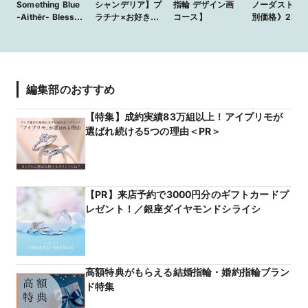
Something Blue
シャンデリア】プ
指輪 デザイン画
ノーダスト】
-Aithēr- Bless /
ラチナ×お好きな
コース】
別価格》2本1
ブレス - 360度ど
ゴールドで
5000円から
こから見ても美し
セミオーダー
いソリティアエン
リング『plus
ゲージリング
one』
【VANillA広島
編集部のおすすめ
店・福山本店】
【特集】成約実績83万組以上！アイプリモが
選ばれ続ける5つの理由＜PR＞
【PR】来店予約で3000円分のギフトカードプ
レゼント！／銀座ダイヤモンドシライシ
高額特典がもらえる結婚指輪・婚約指輪ブラン
ド特集