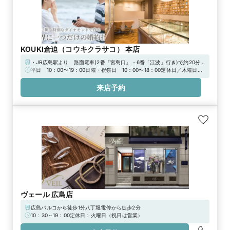
KOUKI倉迫（コウキクラサコ） 本店
・JR広島駅より 路面電車(2番「宮島口」・6番「江波」行き)で約20分
「十日市町」電停下車→徒歩1分・JR横川駅より 路面電車(7番「広電本
平日 10：00〜19：00日曜・祝祭日 10：00〜18：00定休日／木曜日・
社前」・8番「江波」行き)で約10分「十日市町」電停下車→徒歩1分【無
ゴールデンウィーク・お盆・年末年始（詳細はお問い合わせください）
料提携駐車場(パーキングポート)】をご利用ください。
来店予約
ヴェール 広島店
広島パルコから徒歩1分八丁堀電停から徒歩2分
10：30～19：00定休日：火曜日（祝日は営業）