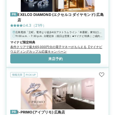
PR
EXELCO DIAMOND (エクセルコ ダイヤモンド) 広島
店
4.3
（
21
件）
広島電鉄「立町」電停より徒歩4分アストラムライン「本通駅」東1出口よ
り徒歩5分【駐車場】「西新天地駐車場」「グランドパーキング21」「ヒ
11:00 a.m. - 7:30 p.m. 火曜定休（祝日は営業）■マイナビ特典｜ご成約で
ロシマパーキング」「広島市営基町駐車場」「三越前パーキング」「グラ
「ジュエリークリーナーキット」プレゼント■
マイナビ限定特典
ンドパーキング本通り」※当店ご滞在時間で上限2時間分の無料駐車券進
条件クリアで最大65,000円分の電子マネーがもらえる【マイナビ
呈※ブライダルリングの購入（検討）時が対象
ウエディングカップル応援キャンペーン
来店予約
情報充実
PICK UP
PR
I-PRIMO(アイプリモ) 広島店