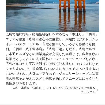
広島で婚約指輪・結婚指輪探しをするなら「本通り」「袋町」
エリアが最適！広島市都心部に位置し、周辺にはアストラムラ
イン・バスターミナル・市電が集中しているから移動にも便
利。「福屋 八丁堀本店」「広島三越」も近く、広島パルコ
、本通ヒルズなどの商業施設が充実した本通りは、広島有数の
繁華街として多くの人で賑わい、ジュエリーショップも多数。
広島パルコから平和大通りまで続く並木通りにはおしゃれなカ
フェも多いので、指輪選びのあいまにカフェでまったりするの
もいいですね。人気エリアなので、ジュエリーショップには事
前の来店予約がオススメ！来店予約してスムーズにゆっくりと
指輪選びを楽しんで。
広島・本通り・袋町エリアにあるショップのお得なフェア情報も
チェック！