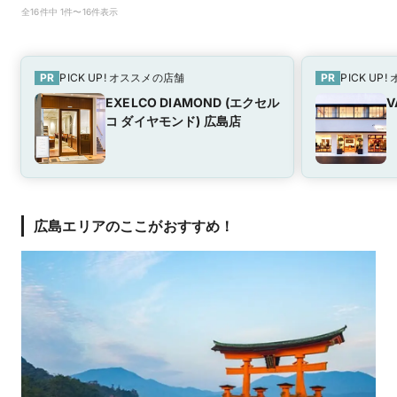
全16件中 1件〜16件表示
PR
PICK UP! オススメの店舗
PR
PICK UP
EXELCO DIAMOND (エクセル
V
コ ダイヤモンド) 広島店
広島エリアのここがおすすめ！