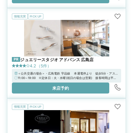
情報充実
PICK UP
PR
ジュエリースタジオ アドバンス 広島店
4.2
（
5
件）
＜公共交通の場合＞・広島電鉄 宇品線 本通電停より 徒歩5分・アスト
ラムライン「本通駅」東1出口より 徒歩７分 ＜お車の場合＞・山陽自動
11:00～19:00 ※定休日：火・水曜(祝日の場合は営業) 接客時間は平均
車道 府中料金所より 車で約18分・山陽自動車道 廿日市インターより
で約1時間30分ほどです。ご予定に合わせて短めのご案内も可能ですの
車で約25分・広島高速4号線 中広出入口より 車で約10分
で、お気軽にお知らせください！★ご予約&ご来店で『Amazon電子マ
来店予約
ネー3,000円分』プレゼント！【マイナビウェディング限定キャンペー
ン】マイナビウェディングから予約&来店で10,000円分電子マネーをプレ
ゼント！詳しくは特典ページをチェックして!! ※臨時定休日・臨時営業
日については公式HPをご確認ください。
情報充実
PICK UP