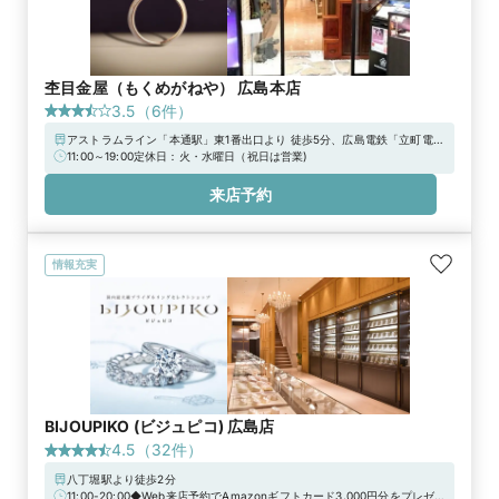
杢目金屋（もくめがねや） 広島本店
3.5
（
6
件）
アストラムライン「本通駅」東1番出口より 徒歩5分、広島電鉄「立町電
停」より徒歩4分／広島PARCO本館より徒歩1分宮島線「立町駅」より徒歩
11:00～19:00定休日：火・水曜日（祝日は営業)
3分【駐車場】・グランドパーキング21・グランドパーキング本通※駐車
券をお渡しいたします。※上記「無料提携駐車場」が店舗最寄りの駐車場
来店予約
です。※他にも広島市中央部商店街の加盟駐車場は全てご利用いただけま
す。
情報充実
BIJOUPIKO (ビジュピコ) 広島店
4.5
（
32
件）
八丁堀駅より徒歩2分
11:00-20:00◆Web来店予約でAmazonギフトカード3,000円分をプレゼ