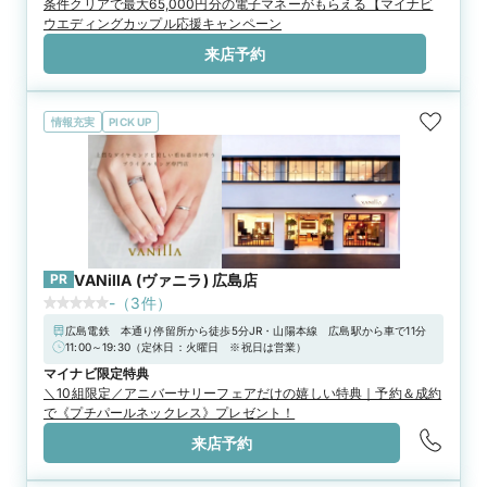
条件クリアで最大65,000円分の電子マネーがもらえる【マイナビ
輪・結婚指輪を購入（検討）時が対象となります
4,000円分」！詳しくは特典一覧をチェック！！
ウエディングカップル応援キャンペーン
来店予約
情報充実
PICK UP
PR
VANillA (ヴァニラ) 広島店
-
（
3
件）
広島電鉄 本通り停留所から徒歩5分JR・山陽本線 広島駅から車で11分
11:00～19:30（定休日：火曜日 ※祝日は営業）
マイナビ限定特典
＼10組限定／アニバーサリーフェアだけの嬉しい特典｜予約＆成約
で《プチパールネックレス》プレゼント！
来店予約