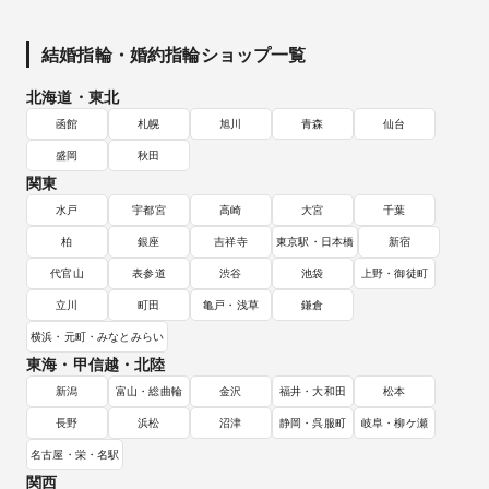
結婚指輪・婚約指輪ショップ一覧
北海道・東北
函館
札幌
旭川
青森
仙台
盛岡
秋田
関東
水戸
宇都宮
高崎
大宮
千葉
柏
銀座
吉祥寺
東京駅・日本橋
新宿
代官山
表参道
渋谷
池袋
上野・御徒町
立川
町田
亀戸・浅草
鎌倉
横浜・元町・みなとみらい
東海・甲信越・北陸
新潟
富山・総曲輪
金沢
福井・大和田
松本
長野
浜松
沼津
静岡・呉服町
岐阜・柳ケ瀬
名古屋・栄・名駅
関西