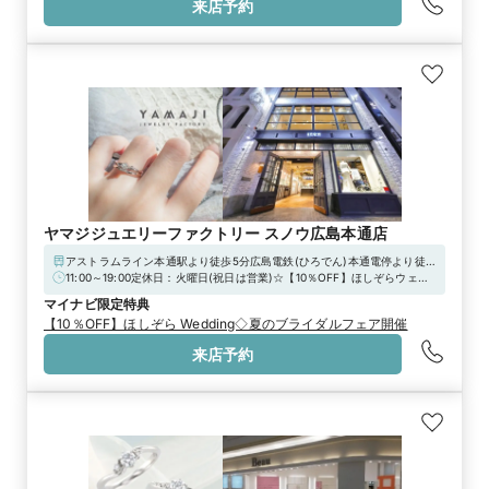
来店予約
ヤマジジュエリーファクトリー スノウ広島本通店
アストラムライン本通駅より徒歩5分広島電鉄(ひろでん)本通電停より徒歩
4分
11:00～19:00定休日：火曜日(祝日は営業)☆【10％OFF】ほしぞらウェ
ディングフェア開催中です！
マイナビ限定特典
【10％OFF】ほしぞら Wedding◇夏のブライダルフェア開催
来店予約