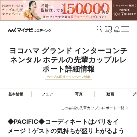
ヨコハマ グランド インターコンチ
ネンタル ホテルの先輩カップルレ
ポート詳細情報
カップル応援キャンペーン対象
基本情報
フェア
写真
動画
プ
この会場の先輩カップルレポート一覧
◆PACIFIC◆コーディネートはバリをイ
メージ！ゲストの気持ちが盛り上がるよう