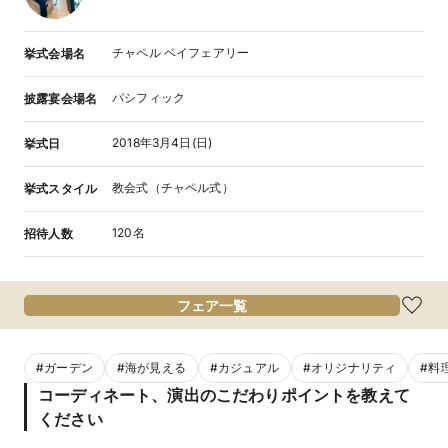
チャペル ベイフェアリー
挙式会場名
パシフィック
披露宴会場名
2018年3月4日(日)
挙式日
教会式（チャペル式）
挙式スタイル
120名
招待人数
フェア一覧
#
ガーデン
#
海が見える
#
カジュアル
#
オリジナリティ
#
料
コーディネート、演出のこだわりポイントを教えて
ください