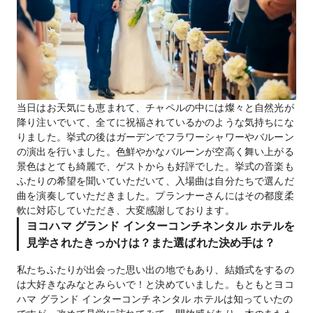
当日はお天気にも恵まれて、チャペルの中には燦々と自然光が
降り注いでいて、全てに祝福されているかのような気持ちにな
りました。挙式の後はガーデンでフラワーシャワーやバルーン
の演出を行いました。色鮮やかなバルーンが空高く舞い上がる
景色はとても綺麗で、ゲストからも好評でした。挙式の音楽も
ふたりの希望を聞いていただいて、入場曲は自分たちで選んだ
曲を演奏していただきました。プランナーさんにはその都度柔
軟に対応していただき、大変感謝しております。
ヨコハマ グランド インターコンチネンタル ホテルを
見学されたきっかけは？また選ばれた決め手は？
私たちふたりが出会った思い出の地でもあり、結婚式をするの
は大好きなみなとみらいで！と決めていました。もともとヨコ
ハマ グランド インターコンチネンタル ホテルは知っていたの