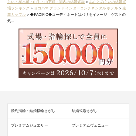
らい・桜木町・山手・山下町・関内の結婚式場
>
みなとみらいの結婚式
場ランキング
>
ヨコハマ グランド インターコンチネンタル ホテル
>
先
輩カップル
>
◆PACIFIC◆コーディネートはバリをイメージ！ゲストの
気…
婚約指輪・結婚指輪さがし
結婚式場さがし
プレミアムジュエリー
プレミアムヴェニュー