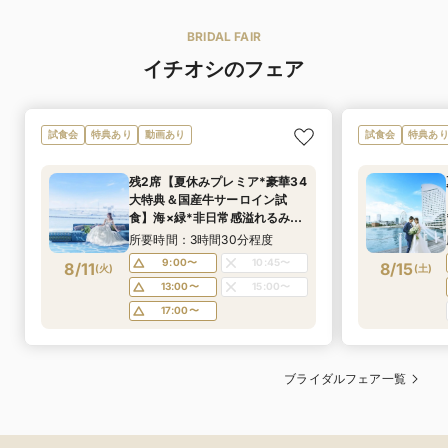
ました！
ました！
BRIDAL FAIR
イチオシのフェア
試食会
特典あり
動画あり
試食会
特典あ
残2席【夏休みプレミア*豪華34
大特典＆国産牛サーロイン試
食】海×緑*非日常感溢れるみな
とみらい絶景《年イチお得なBIG
所要時間：3時間30分程度
フェア！ドレス優待＆宿泊券プ
9:00〜
10:45〜
8/11
8/15
(
火
)
(
土
)
レゼントも！》
13:00〜
15:00〜
17:00〜
ブライダルフェア一覧