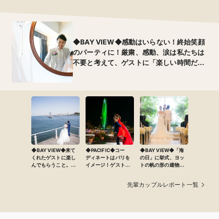
◆BAY VIEW◆感動はいらない！終始笑顔
のパーティに！厳粛、感動、涙は私たちは
不要と考えて、ゲストに「楽しい時間だっ
た」と笑顔になってもらえるパーティに♪
笑顔を通して感謝の気持ちを伝えました
◆BAY VIEW◆来て
◆PACIFIC◆コー
◆BAY VIEW◆「海
くれたゲストに楽し
ディネートはバリを
の日」に挙式、ヨッ
んでもらうこと。今
イメージ！ゲストの
トの帆の形の建物、
まで育ててくれた親
気持ちが盛り上がる
海が見えるチャペ
に感謝の気持ちを伝
ようなことをしたい
ル、青を基調にした
先輩カップルレポート一覧
えること。ふたりと
と思い、お料理や演
海が見える披露宴会
もベイスターズが大
出をいろいろ考えま
場…ふたりともダイ
好きなのでベイス
した
ビングが趣味である
ターズ色を前面に出
ことから大好きな
すことをテーマにし
「海」をテーマにし