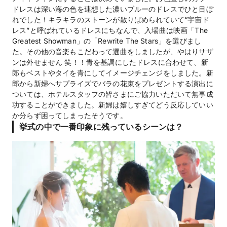
ドレスは深い海の色を連想した濃いブルーのドレスでひと目ぼ
れでした！キラキラのストーンが散りばめられていて“宇宙ド
レス”と呼ばれているドレスにちなんで、入場曲は映画「The
Greatest Showman」の「Rewrite The Stars」を選びまし
た。その他の音楽もこだわって選曲をしましたが、やはりサザ
ンは外せません 笑！！青を基調にしたドレスに合わせて、新
郎もベストやタイを青にしてイメージチェンジをしました。新
郎から新婦へサプライズでバラの花束をプレゼントする演出に
ついては、ホテルスタッフの皆さまにご協力いただいて無事成
功することができました。新婦は嬉しすぎてどう反応していい
か分らず困ってしまったそうです。
挙式の中で一番印象に残っているシーンは？