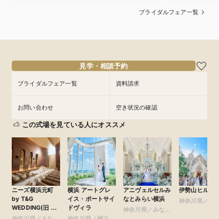
ブライダルフェア一覧
見学・相談予約
ブライダルフェア一覧
資料請求
お問い合わせ
空き状況の確認
この式場を見ている人にオススメ
ニーズ横浜元町
横浜 アートグレ
アニヴェルセルみ
伊勢山ヒルズ
by T&G
イス・ポートサイ
なとみらい横浜
神奈川県／み
WEDDING(旧 山
ドヴィラ
神奈川県／みなと
みらい・桜木
手迎賓館 横浜)
神奈川県／みなと
神奈川県／横浜・
みらい・桜木町・
山手・山下町