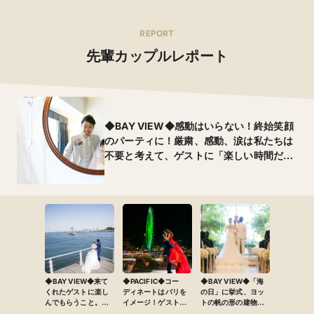
REPORT
先輩カップルレポート
◆BAY VIEW◆感動はいらない！終始笑顔
のパーティに！厳粛、感動、涙は私たちは
不要と考えて、ゲストに「楽しい時間だっ
た」と笑顔になってもらえるパーティに♪
笑顔を通して感謝の気持ちを伝えました
◆BAY VIEW◆来て
◆PACIFIC◆コー
◆BAY VIEW◆「海
くれたゲストに楽し
ディネートはバリを
の日」に挙式、ヨッ
んでもらうこと。今
イメージ！ゲストの
トの帆の形の建物、
まで育ててくれた親
気持ちが盛り上がる
海が見えるチャペ