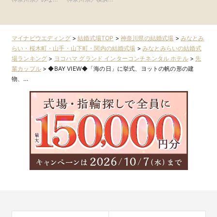
みらい・桜木町・
新横浜・川崎
山手・山下町・関
内
山手・山下町・関
内
内
マイナビウエディング
>
結婚式場TOP
>
神奈川県の結婚式場
>
みなとみ
らい・桜木町・山手・山下町・関内の結婚式場
>
みなとみらいの結婚式
場ランキング
>
ヨコハマ グランド インターコンチネンタル ホテル
>
先
輩カップル
>
◆BAY VIEW◆「海の日」に挙式、ヨットの帆の形の建
物、…