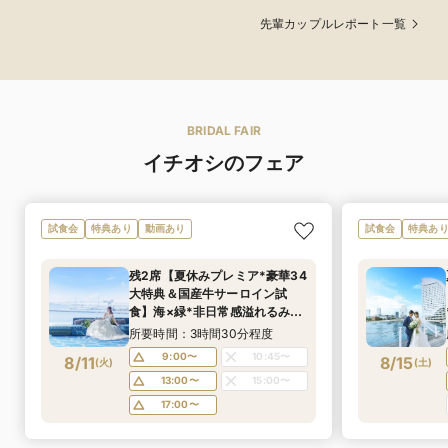
に感謝の気持ちを伝
ようなことをしたい
ル、青を基調にした
先輩カップルレポート一覧
えること。ふたりと
と思い、お料理や演
海が見える披露宴会
もベイスターズが大
出をいろいろ考えま
場…ふたりともダイ
好きなのでベイス
した
ビングが趣味である
ターズ色を前面に出
ことから大好きな
すことをテーマにし
「海」をテーマにし
ました！
ました！
BRIDAL FAIR
イチオシのフェア
試食会
特典あり
動画あり
試食会
特典あ
残2席【夏休みプレミア*豪華34
大特典＆国産牛サーロイン試
食】海×緑*非日常感溢れるみな
とみらい絶景《年イチお得なBIG
所要時間：3時間30分程度
フェア！ドレス優待＆宿泊券プ
9:00〜
10:45〜
8/11
8/15
(
火
)
(
土
)
レゼントも！》
13:00〜
15:00〜
17:00〜