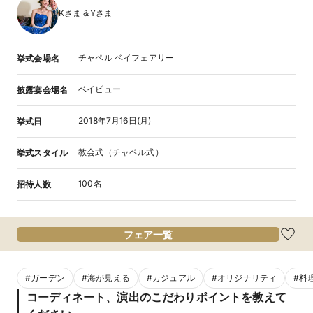
Kさま＆Yさま
チャペル ベイフェアリー
挙式会場名
ベイビュー
披露宴会場名
2018年7月16日(月)
挙式日
教会式（チャペル式）
挙式スタイル
100名
招待人数
フェア一覧
#
ガーデン
#
海が見える
#
カジュアル
#
オリジナリティ
#
料
コーディネート、演出のこだわりポイントを教えて