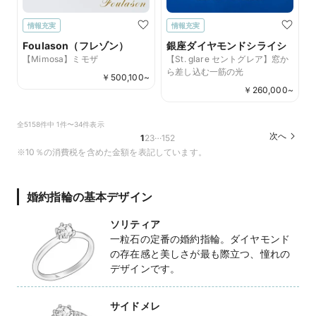
情報充実
情報充実
Foulason（フレゾン）
銀座ダイヤモンドシライシ
【Mimosa】ミモザ
【St. glare セントグレア】窓か
ら差し込む一筋の光
￥
500,100
~
￥
260,000
~
全5158件中 1件〜34件表示
…
次へ
1
2
3
152
※10％の消費税を含めた金額を表記しています。
婚約指輪の基本デザイン
ソリティア
一粒石の定番の婚約指輪。ダイヤモンド
の存在感と美しさが最も際立つ、憧れの
デザインです。
サイドメレ