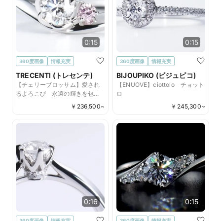
0:15
0:15
360度画像
情報充実
360度画像
情報充実
TRECENTI (トレセンテ)
BIJOUPIKO (ビジュピコ)
【チェリーブロッサム】愛され
【ENUOVE】ciottolo チョット
るよろこび 永遠の輝きを包む
ロ
可憐な花びら
￥
236,500
~
￥
245,300
~
0:16
0:15
360度画像
情報充実
360度画像
情報充実