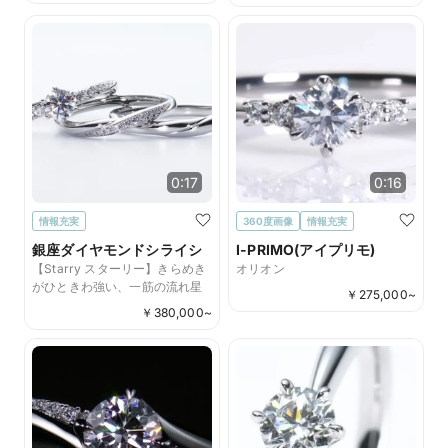
0:17
0:16
情報充実
360度画像
情報充実
銀座ダイヤモンドシライシ
I-PRIMO(アイプリモ)
【Starry スターリー】きらめき
オリオン
がひときわ強い、一筋の流れ星
￥
275,000
~
￥
380,000
~