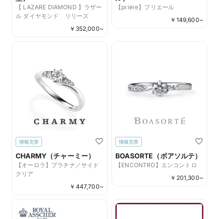
【 LAZARE DIAMOND 】ラザー
【priére】プリエール
ル ダイヤモンド リリーズ
￥
149,600
~
￥
352,000
~
情報充実
情報充実
CHARMY（チャーミー）
BOASORTE（ボアソルテ）
【オーロラ】プラチナ／サイド
【ENCONTRO】エンコントロ
クリア
￥
201,300
~
￥
447,700
~