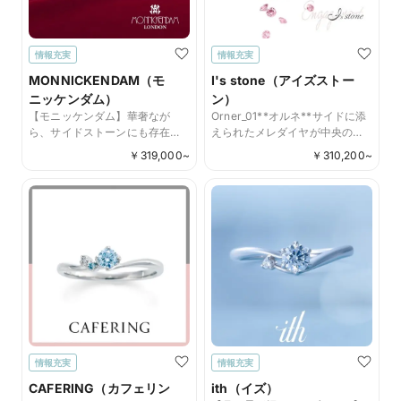
情報充実
情報充実
MONNICKENDAM（モ
I's stone（アイズストー
ニッケンダム）
ン）
【モニッケンダム】華奢なが
Orner_01**オルネ**サイドに添
ら、サイドストーンにも存在
えられたメレダイヤが中央のダ
感。11EN18
イヤモンドの存在感をより華や
￥
319,000
~
￥
310,200
~
かに。
情報充実
情報充実
CAFERING（カフェリン
ith（イズ）