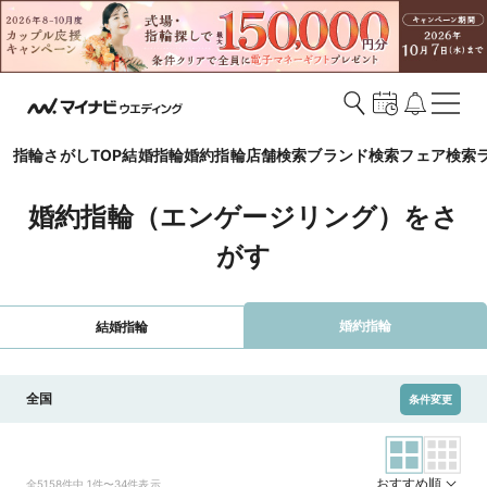
指輪さがしTOP
結婚指輪
婚約指輪
店舗検索
ブランド検索
フェア検索
婚約指輪（エンゲージリング）をさ
がす
婚約指輪
結婚指輪
全国
条件変更
おすすめ順
全5158件中 1件〜34件表示