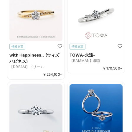
情報充実
情報充実
with Happiness.. (ウィズ
TOWA-永遠-
【RAMMAN】爛漫
ハピネス)
【DREAM】ドリーム
￥
170,500
~
￥
254,100
~