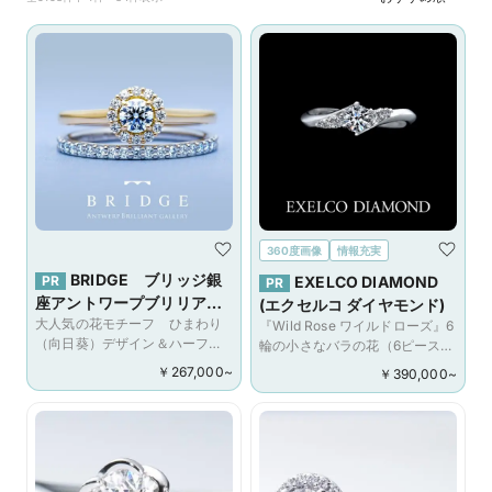
360度画像
情報充実
BRIDGE ブリッジ銀
PR
EXELCO DIAMOND
PR
座アントワープブリリアン
(エクセルコ ダイヤモンド)
大人気の花モチーフ ひまわり
トギャラリー
『Wild Rose ワイルドローズ』6
（向日葵）デザイン＆ハーフエ
輪の小さなバラの花（6ピースの
タニティリングが可愛い
ダイヤ）が、薬指の上で咲き誇
￥
267,000
~
￥
390,000
~
SunFlower
るリング