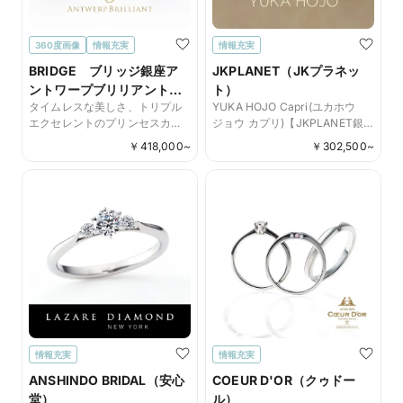
360度画像
情報充実
情報充実
BRIDGE ブリッジ銀座ア
JKPLANET（JKプラネッ
ントワープブリリアント
ト）
タイムレスな美しさ、トリプル
YUKA HOJO Capri(ユカホウ
ギャラリー
エクセレントのプリンセスカッ
ジョウ カプリ)【JKPLANET銀
トで作る婚約指輪 MAJESTY
座・表参道原宿・上野御徒町・
￥
418,000
~
￥
302,500
~
横浜元町・大宮・名古屋栄・大
阪梅田・京都四条烏丸・福岡天
神・熊本・宮崎・鹿児島】
情報充実
情報充実
ANSHINDO BRIDAL（安心
COEUR D'OR（クゥドー
堂）
ル）