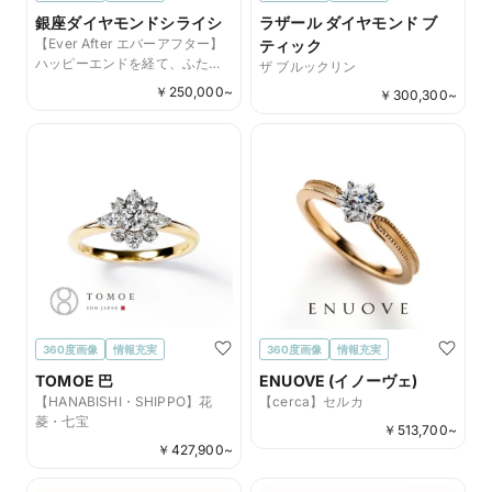
銀座ダイヤモンドシライシ
ラザール ダイヤモンド ブ
【Ever After エバーアフター】
ティック
ハッピーエンドを経て、ふたり
ザ ブルックリン
の物語が永遠に続くことを願っ
￥
250,000
~
￥
300,300
~
て
360度画像
情報充実
360度画像
情報充実
TOMOE 巴
ENUOVE (イノーヴェ)
【HANABISHI・SHIPPO】花
【cerca】セルカ
菱・七宝
￥
513,700
~
￥
427,900
~