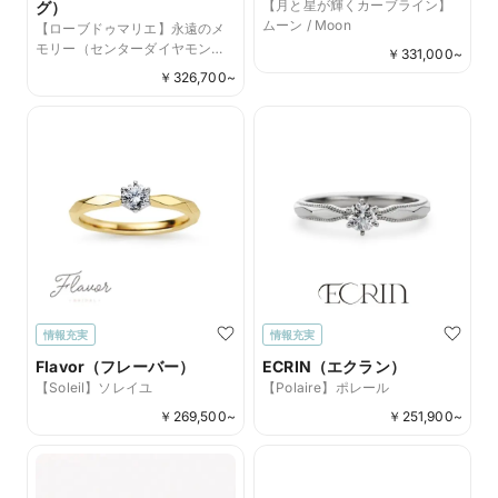
【月と星が輝くカーブライン】
グ）
ムーン / Moon
【ローブドゥマリエ】永遠のメ
モリー（センターダイヤモン
￥
331,000
~
ド：アイスブルー）
￥
326,700
~
情報充実
情報充実
Flavor（フレーバー）
ECRIN（エクラン）
【Soleil】ソレイユ
【Polaire】ポレール
￥
269,500
~
￥
251,900
~