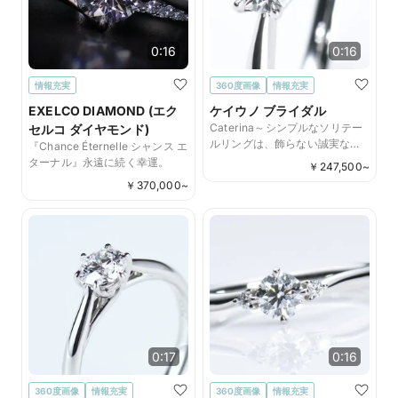
0:16
0:16
情報充実
360度画像
情報充実
EXELCO DIAMOND (エク
ケイウノ ブライダル
Caterina～シンプルなソリテー
セルコ ダイヤモンド)
ルリングは、飾らない誠実な愛
『Chance Éternelle シャンス エ
の象徴～
ターナル』永遠に続く幸運。
￥
247,500
~
￥
370,000
~
0:17
0:16
360度画像
情報充実
360度画像
情報充実