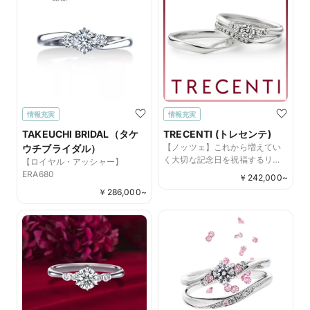
情報充実
情報充実
TAKEUCHI BRIDAL（タケ
TRECENTI (トレセンテ)
【ノッツェ】これから増えてい
ウチブライダル）
く大切な記念日を祝福するリン
【ロイヤル・アッシャー】
グ
ERA680
￥
242,000
~
￥
286,000
~