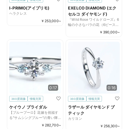
I-PRIMO(アイプリモ)
EXELCO DIAMOND (エク
ヘラクレス
セルコ ダイヤモンド)
『Wild Rose ワイルドローズ』6
￥
253,000
~
輪の小さなバラの花（6ピースの
ダイヤ）が、薬指の上で咲き誇
￥
390,000
~
るリング
0:17
0:16
360度画像
情報充実
360度画像
情報充実
ケイウノ ブライダル
ラザール ダイヤモンド ブ
【ブループーロ】花嫁を祝福す
ティック
る”サムシングブルー”の青い輝
カリヨン
き
￥
282,700
~
￥
256,300
~