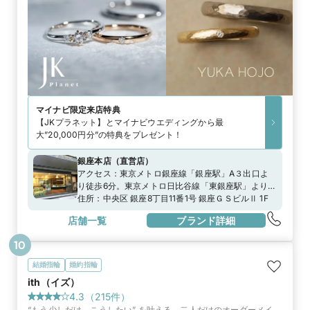
マイナビ限定
来店特典
【JKプラネット】とマイナビウエディングから最
大”20,000円分”の特典をプレゼント！
銀座本店
（
直営店
）
アクセス：
東京メトロ銀座線「銀座駅」A３出口よ
り徒歩6分。東京メトロ日比谷線「東銀座駅」より徒
歩6分。JR山手線「新橋駅」より徒歩7分。
住所：
中央区 銀座8丁目11番1号 銀座ＧＳビルⅡ 1F
店舗一覧
ブランド詳細
10
結婚指輪
婚約指輪
ith（イズ）
4.3
（
215
件）
“もう少しだけ、こうしたい” を叶える、二人だけのオーダーメイ