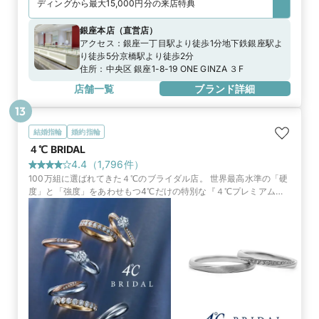
ディングから最大15,000円分の来店特典
銀座本店
（
直営店
）
アクセス：
銀座一丁目駅より徒歩1分地下鉄銀座駅よ
り徒歩5分京橋駅より徒歩2分
住所：
中央区 銀座1-8-19 ONE GINZA ３F
店舗一覧
ブランド詳細
13
結婚指輪
婚約指輪
４℃ BRIDAL
4.4
（
1,796
件）
100万組に選ばれてきた４℃のブライダル店。 世界最高水準の「硬
度」と「強度」をあわせもつ4℃だけの特別な『４℃プレミアムプ
ラチナ』や、世界中から厳選したダイヤモンドからふたりだけのブ
ライダルリングを