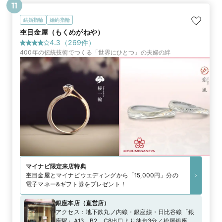
11
結婚指輪
婚約指輪
杢目金屋（もくめがねや）
4.3
（
269
件）
400年の伝統技術でつくる「世界にひとつ」の夫婦の絆
マイナビ限定
来店特典
杢目金屋とマイナビウエディングから「15,000円」分の
電子マネー&ギフト券をプレゼント！
銀座本店
（
直営店
）
アクセス：
地下鉄丸ノ内線・銀座線・日比谷線「銀
座駅」A13、B2、C8出口より徒歩3分／松屋銀座よ