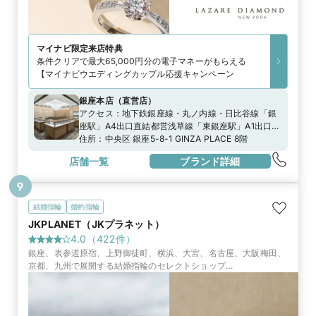
マイナビ限定
来店特典
条件クリアで最大65,000円分の電子マネーがもらえる
【マイナビウエディングカップル応援キャンペーン
銀座本店
（
直営店
）
アクセス：
地下鉄銀座線・丸ノ内線・日比谷線「銀
座駅」A4出口直結都営浅草線「東銀座駅」A1出口よ
り徒歩3分都バス「銀座四丁目」より徒歩1分」
住所：
中央区 銀座5-8-1 GINZA PLACE 8階
店舗一覧
ブランド詳細
9
結婚指輪
婚約指輪
JKPLANET（JKプラネット）
4.0
（
422
件）
銀座、表参道原宿、上野御徒町、横浜、大宮、名古屋、大阪梅田、
京都、九州で展開する結婚指輪のセレクトショップ
『JKPLANET』。50ブランド2000種類の上質なブライダルリング
一堂に並びます。