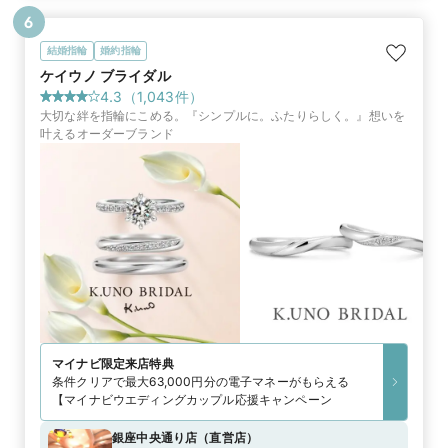
6
結婚指輪
婚約指輪
ケイウノ ブライダル
4.3
（
1,043
件）
大切な絆を指輪にこめる。『シンプルに。ふたりらしく。』想いを
叶えるオーダーブランド
マイナビ限定
来店特典
条件クリアで最大63,000円分の電子マネーがもらえる
【マイナビウエディングカップル応援キャンペーン
銀座中央通り店
（
直営店
）