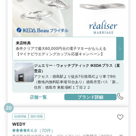
来店特典
条件クリアで最大60,000円分の電子マネーがもらえる
【マイナビウエディングカップル応援キャンペーン】
ジュエリー・ウォッチブティック IKEDAプラス
（
直
営店
）
アクセス：
徳島駅より徒歩7分徳島ICより車で9分
（敷地内無料駐車場10台あり）徳島市営バス「新
町」より徒歩1分
住所：
徳島市 東船場町１丁目２２
店舗一覧
ブランド詳細
20
結婚指輪
婚約指輪
WEDY
4.6
（
70
件）