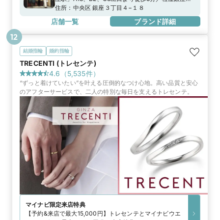
り徒歩2分、ルミネ有楽町より徒歩5分地下鉄有楽町
住所：
中央区 銀座３丁目４−１８
線「銀座一丁目駅」8番出口より徒歩3分JR山手線・
店舗一覧
ブランド詳細
京浜東北線「有楽町駅」中央口より徒歩4分
12
結婚指輪
婚約指輪
TRECENTI (トレセンテ)
4.6
（
5,535
件）
“ずっと着けていたい”を叶える圧倒的なつけ心地。高い品質と安心
のアフターサービスで、二人の特別な毎日を支えるトレセンテ。
マイナビ限定
来店特典
【予約&来店で最大15,000円】トレセンテとマイナビウエ