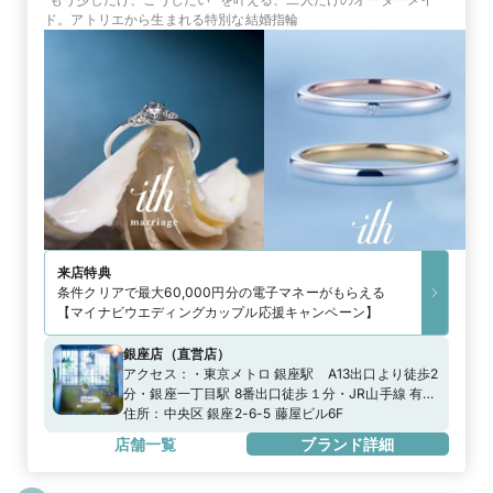
ド。アトリエから生まれる特別な結婚指輪
来店特典
条件クリアで最大60,000円分の電子マネーがもらえる
【マイナビウエディングカップル応援キャンペーン】
銀座店
（
直営店
）
アクセス：
・東京メトロ 銀座駅 A13出口より徒歩2
分・銀座一丁目駅 8番出口徒歩１分・JR山手線 有楽
町駅 徒歩5分※専用駐車場がございません。近隣の
住所：
中央区 銀座2-6-5 藤屋ビル6F
コインパーキングをご利用ください。
店舗一覧
ブランド詳細