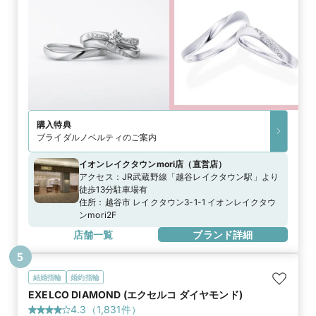
購入特典
ブライダルノベルティのご案内
イオンレイクタウンmori店
（
直営店
）
アクセス：
JR武蔵野線「越谷レイクタウン駅」より
徒歩13分駐車場有
住所：
越谷市 レイクタウン3-1-1 イオンレイクタウ
ンmori2F
店舗一覧
ブランド詳細
5
結婚指輪
婚約指輪
EXELCO DIAMOND (エクセルコ ダイヤモンド)
4.3
（
1,831
件）