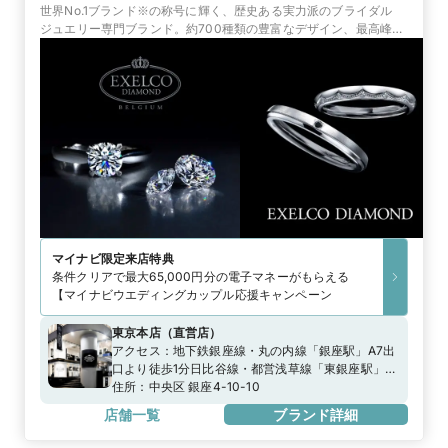
世界No.1ブランド※の称号に輝く、歴史ある実力派のブライダル
ジュエリー専門ブランド。約700種類の豊富なデザイン、最高峰の
品質と証明書、永久保証で選ばれています。
マイナビ限定
来店特典
条件クリアで最大65,000円分の電子マネーがもらえる
【マイナビウエディングカップル応援キャンペーン
東京本店
（
直営店
）
アクセス：
地下鉄銀座線・丸の内線「銀座駅」A7出
口より徒歩1分日比谷線・都営浅草線「東銀座駅」
A2出口より徒歩0分
住所：
中央区 銀座4-10-10
店舗一覧
ブランド詳細