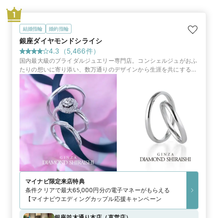
1
結婚指輪
婚約指輪
銀座ダイヤモンドシライシ
4.3
（
5,466
件）
国内最大級のブライダルジュエリー専門店。コンシェルジュがおふ
たりの想いに寄り添い、数万通りのデザインから生涯を共にする指
輪やサービスをご提案します
マイナビ限定
来店特典
条件クリアで最大65,000円分の電子マネーがもらえる
【マイナビウエディングカップル応援キャンペーン
銀座並木通り本店
（
直営店
）