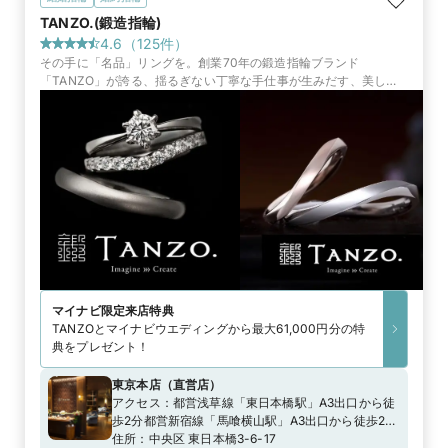
TANZO.(鍛造指輪)
4.6
（
125
件）
その手に「名品」リングを。創業70年の鍛造指輪ブランド
「TANZO」が誇る、揺るぎない丁寧な手仕事が生みだす、美しく
丈夫な指輪。手間暇を惜しまない鍛造製法で、後悔のない指輪づく
りを約束
マイナビ限定
来店特典
TANZOとマイナビウエディングから最大61,000円分の特
典をプレゼント！
東京本店
（
直営店
）
アクセス：
都営浅草線「東日本橋駅」A3出口から徒
歩2分都営新宿線「馬喰横山駅」A3出口から徒歩2分
東京メトロ日比谷線「人形町駅」A4出口から徒歩７
住所：
中央区 東日本橋3-6-17