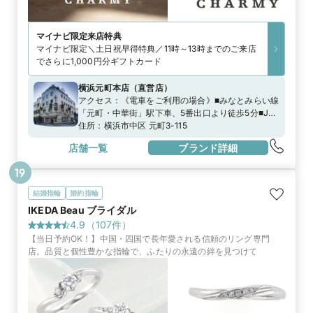
マイナビ限定
来店特典
マイナビ限定＼土日祝早得特典／11時～13時までのご来店
でさらに1,000円分ギフトカード
横浜元町本店
（
直営店
）
アクセス：
《電車をご利用の場合》■みなとみらい線
「元町・中華街」駅下車、5番出口より徒歩5分■JR
京浜東北線「石川町（元町・中華街）」駅下車、元
住所：
横浜市中区 元町3-115
町口（南口）より徒歩8分《お車をご利用の場合》お
店舗一覧
ブランド詳細
車でお越しの際は、元町SS会発行の駐車券をご利用
いただける駐車場をご利用いただけます。詳しくは
19
こちらをご覧ください。
https://www.motomachi.or.jp/access/
結婚指輪
婚約指輪
IKEDA Beau ブライダル
4.9
（
107
件）
【当日予約OK！】中国・四国で長年愛される信頼のリング専門
店。品質と個性豊かな指輪で、ふたりの永遠の絆を見つけて