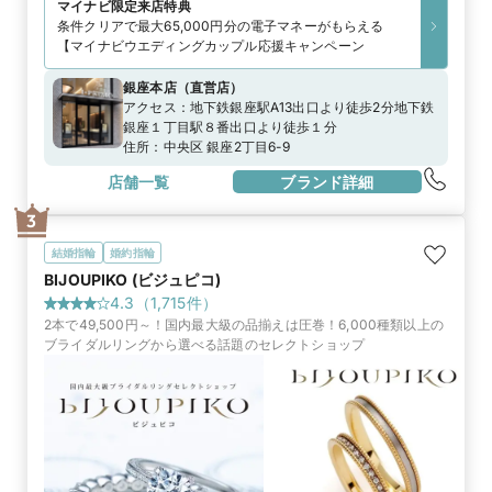
マイナビ限定
来店特典
条件クリアで最大65,000円分の電子マネーがもらえる
【マイナビウエディングカップル応援キャンペーン
銀座本店
（
直営店
）
アクセス：
地下鉄銀座駅A13出口より徒歩2分地下鉄
銀座１丁目駅８番出口より徒歩１分
住所：
中央区 銀座2丁目6-9
店舗一覧
ブランド詳細
3
結婚指輪
婚約指輪
BIJOUPIKO (ビジュピコ)
4.3
（
1,715
件）
2本で49,500円～！国内最大級の品揃えは圧巻！6,000種類以上の
ブライダルリングから選べる話題のセレクトショップ