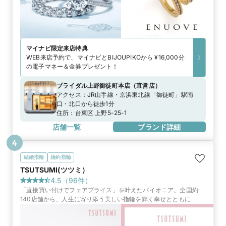
マイナビ限定
来店特典
WEB来店予約で、マイナビとBIJOUPIKOから ¥16,000分
の電子マネー＆金券プレゼント！
ブライダル上野御徒町本店
（
直営店
）
アクセス：
JR山手線・京浜東北線「御徒町」駅南
口・北口から徒歩1分
住所：
台東区 上野5-25-1
店舗一覧
ブランド詳細
4
結婚指輪
婚約指輪
TSUTSUMI(ツツミ）
4.5
（
96
件）
「直接買い付けでフェアプライス」を叶えたパイオニア。全国約
140店舗から、人生に寄り添う美しい指輪を輝く幸せとともに