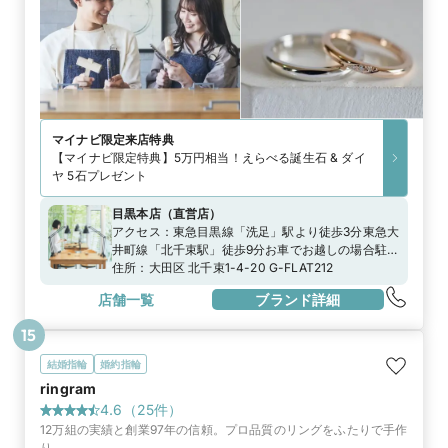
マイナビ限定
来店特典
【マイナビ限定特典】5万円相当！えらべる誕生石 & ダイ
ヤ 5石プレゼント
目黒本店
（
直営店
）
アクセス：
東急目黒線「洗足」駅より徒歩3分東急大
井町線「北千束駅」徒歩9分お車でお越しの場合駐車
場のご用意がございますのでスタッフまでお申し付
住所：
大田区 北千束1-4-20 G-FLAT212
けくださいませ
店舗一覧
ブランド詳細
15
結婚指輪
婚約指輪
ringram
4.6
（
25
件）
12万組の実績と創業97年の信頼。プロ品質のリングをふたりで手作
り