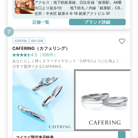
アクセス：
地下鉄銀座線、日比谷線「銀座駅」A8番
出口より徒歩1分 地下鉄丸ノ内線「銀座駅」C8
番出口より徒歩2分
住所：
中央区 銀座4-6-18 銀座アクトビル 5F
店舗一覧
ブランド詳細
7
結婚指輪
婚約指輪
CAFERING（カフェリング）
4.5
（
106
件）
あなたらしく輝くカラーダイヤモンド「CAFEのように心地よく、
日常で愛用できるCAFERING」
マイナビ限定
来店特典