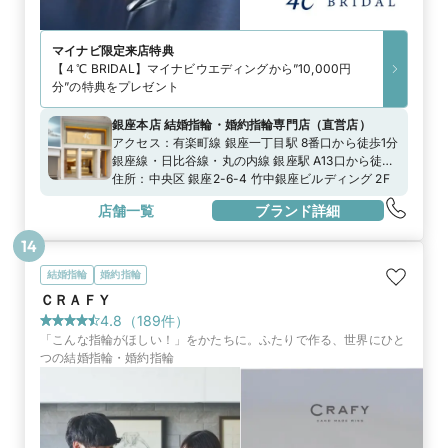
マイナビ限定
来店特典
【４℃ BRIDAL】マイナビウエディングから”10,000円
分”の特典をプレゼント
銀座本店 結婚指輪・婚約指輪専門店
（
直営店
）
アクセス：
有楽町線 銀座一丁目駅 8番口から徒歩1分
銀座線・日比谷線・丸の内線 銀座駅 A13口から徒歩
3分日比谷線 東銀座駅 A8口から徒歩6分
住所：
中央区 銀座2-6-4 竹中銀座ビルディング 2F
店舗一覧
ブランド詳細
14
結婚指輪
婚約指輪
ＣＲＡＦＹ
4.8
（
189
件）
「こんな指輪がほしい！」をかたちに。ふたりで作る、世界にひと
つの結婚指輪・婚約指輪