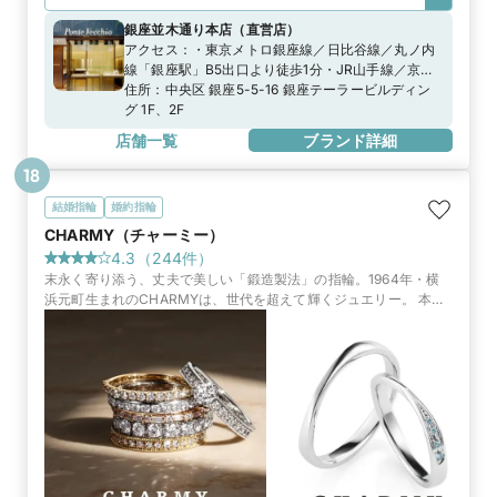
銀座並木通り本店
（
直営店
）
アクセス：
・東京メトロ銀座線／日比谷線／丸ノ内
線「銀座駅」B5出口より徒歩1分・JR山手線／京浜
東北線「有楽町駅」中央口、銀座口より徒歩5分
住所：
中央区 銀座5-5-16 銀座テーラービルディン
グ 1F、2F
店舗一覧
ブランド詳細
18
結婚指輪
婚約指輪
CHARMY（チャーミー）
4.3
（
244
件）
末永く寄り添う、丈夫で美しい「鍛造製法」の指輪。1964年・横
浜元町生まれのCHARMYは、世代を超えて輝くジュエリー。 本店
は商品数最大。さらに本店限定のお得な来店特典もご用意。