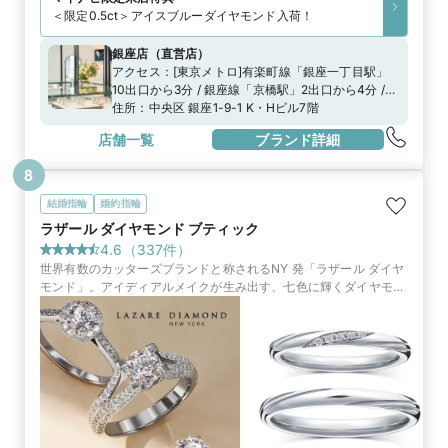
＜限定0.5ct＞アイスブルーダイヤモンド入荷！
銀座店
（
直営店
）
アクセス：
[東京メトロ]有楽町線「銀座一丁目駅」
10出口から3分 / 銀座線「京橋駅」2出口から4分 /
日比谷線、銀座線、丸の内線「銀座駅」A8出口から
住所：
中央区 銀座1-9-1 K・Hビル7階
8分都営浅草線「宝町駅」A3出口から5分[JR]「有楽
店舗一覧
ブランド詳細
町駅」中央口から7分
8
結婚指輪
婚約指輪
ラザール ダイヤモンド ブティック
4.6
（
337
件）
世界有数のカッターズブランドと称されるNY 発「ラザール ダイヤ
モンド」。アイディアルメイクが生み出す、七色に輝くダイヤモン
ドは、最高峰を求める人々に選ばれています。