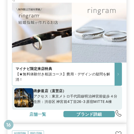
マイナビ限定
来店特典
【★無料体験付き相談コース】費用・デザインの疑問を解
消！
表参道店
（
直営店
）
アクセス：
東京メトロ千代田線明治神宮前徒歩４分
住所：
渋谷区 神宮前4丁目26-3 原宿MITTE A棟
店舗一覧
ブランド詳細
16
結婚指輪
婚約指輪