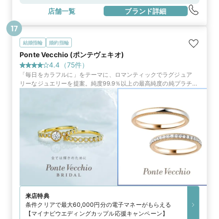
分JR総武快速線「馬喰町駅」西口改札から徒歩7分
店舗一覧
ブランド詳細
17
結婚指輪
婚約指輪
Ponte Vecchio (ポンテヴェキオ)
4.4
（
75
件）
「毎日をカラフルに」をテーマに、ロマンティックでラグジュア
リーなジュエリーを提案。純度99.9％以上の最高純度の純プラチナ
で作られたリングをはじめ、タイムレスな輝きを放つリングがふた
りの門出を祝福
来店特典
条件クリアで最大60,000円分の電子マネーがもらえる
【マイナビウエディングカップル応援キャンペーン】