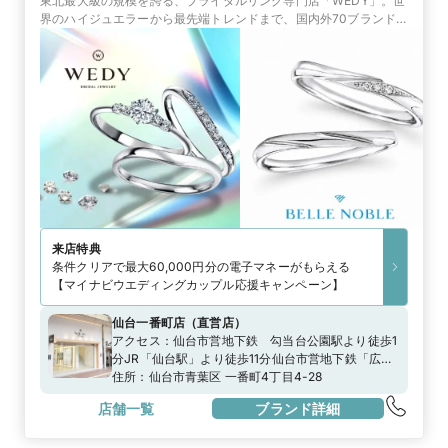
東北最大級の規模を誇る、ブライダルリング専門店「WEDY」。世
界のハイジュエラーから最先端トレンドまで、国内外70ブランド
以上のラインナップが揃う。結婚が決まったら、世界のリングを探
す旅へと出かけよう
来店特典
条件クリアで最大60,000円分の電子マネーがもらえる
【マイナビウエディングカップル応援キャンペーン】
仙台一番町店
（
直営店
）
アクセス：
仙台市営地下鉄 勾当台公園駅より徒歩1
分JR「仙台駅」より徒歩11分仙台市営地下鉄「広瀬
通駅」より徒歩7分
住所：
仙台市青葉区 一番町4丁目4-28
店舗一覧
ブランド詳細