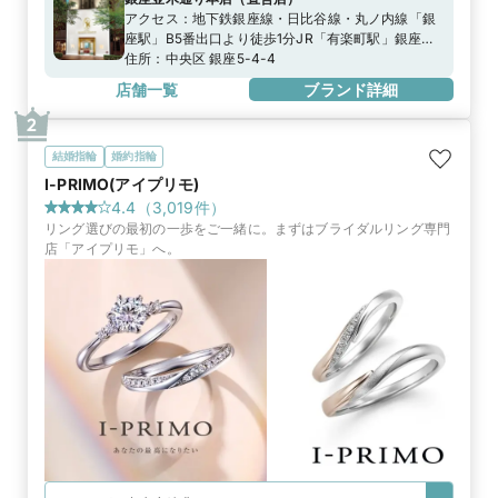
アクセス：
地下鉄銀座線・日比谷線・丸ノ内線「銀
座駅」B5番出口より徒歩1分JR「有楽町駅」銀座口
より徒歩5分
住所：
中央区 銀座5-4-4
店舗一覧
ブランド詳細
2
結婚指輪
婚約指輪
I-PRIMO(アイプリモ)
4.4
（
3,019
件）
リング選びの最初の一歩をご一緒に。まずはブライダルリング専門
店「アイプリモ」へ。