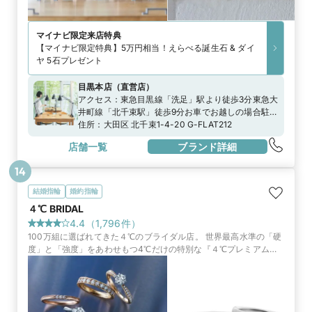
マイナビ限定
来店特典
【マイナビ限定特典】5万円相当！えらべる誕生石 & ダイ
ヤ 5石プレゼント
目黒本店
（
直営店
）
アクセス：
東急目黒線「洗足」駅より徒歩3分東急大
井町線「北千束駅」徒歩9分お車でお越しの場合駐車
場のご用意がございますのでスタッフまでお申し付
住所：
大田区 北千束1-4-20 G-FLAT212
けくださいませ
店舗一覧
ブランド詳細
14
結婚指輪
婚約指輪
４℃ BRIDAL
4.4
（
1,796
件）
100万組に選ばれてきた４℃のブライダル店。 世界最高水準の「硬
度」と「強度」をあわせもつ4℃だけの特別な『４℃プレミアムプ
ラチナ』や、世界中から厳選したダイヤモンドからふたりだけのブ
ライダルリングを