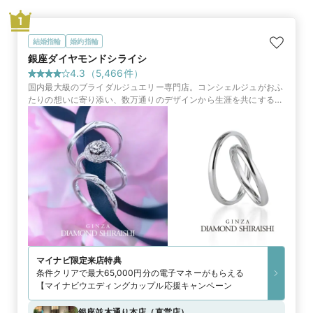
1
結婚指輪
婚約指輪
銀座ダイヤモンドシライシ
4.3
（
5,466
件）
国内最大級のブライダルジュエリー専門店。コンシェルジュがおふ
たりの想いに寄り添い、数万通りのデザインから生涯を共にする指
輪やサービスをご提案します
マイナビ限定
来店特典
条件クリアで最大65,000円分の電子マネーがもらえる
【マイナビウエディングカップル応援キャンペーン
銀座並木通り本店
（
直営店
）