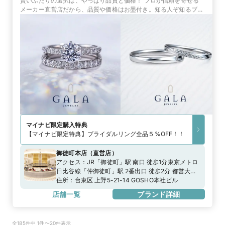
賢いふたりの選択は、やっぱり品質と価格！ プロが信頼を寄せる
メーカー直営店だから、品質や価格はお墨付き。知る人ぞ知るブラ
イダルリングの名店「GALA JEWELRY」
マイナビ限定
購入特典
【マイナビ限定特典】ブライダルリング全品５%OFF！！
御徒町本店
（
直営店
）
アクセス：
JR「御徒町」駅 南口 徒歩1分東京メトロ
日比谷線「仲御徒町」駅 2番出口 徒歩2分 都営大江
戸線「上野御徒町」駅 A6出口 徒歩2分
住所：
台東区 上野5-21-14 GOSHO本社ビル
店舗一覧
ブランド詳細
全185件中 1件〜20件表示