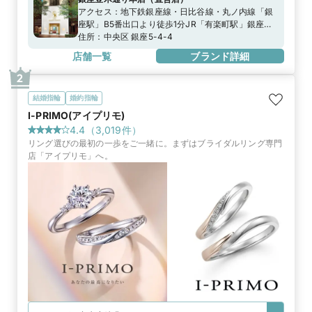
アクセス：
地下鉄銀座線・日比谷線・丸ノ内線「銀
座駅」B5番出口より徒歩1分JR「有楽町駅」銀座口
より徒歩5分
住所：
中央区 銀座5-4-4
店舗一覧
ブランド詳細
2
結婚指輪
婚約指輪
I-PRIMO(アイプリモ)
4.4
（
3,019
件）
リング選びの最初の一歩をご一緒に。まずはブライダルリング専門
店「アイプリモ」へ。