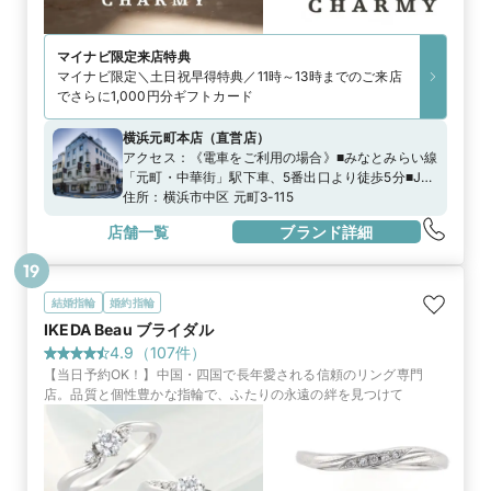
マイナビ限定
来店特典
マイナビ限定＼土日祝早得特典／11時～13時までのご来店
でさらに1,000円分ギフトカード
横浜元町本店
（
直営店
）
アクセス：
《電車をご利用の場合》■みなとみらい線
「元町・中華街」駅下車、5番出口より徒歩5分■JR
京浜東北線「石川町（元町・中華街）」駅下車、元
住所：
横浜市中区 元町3-115
町口（南口）より徒歩8分《お車をご利用の場合》お
店舗一覧
ブランド詳細
車でお越しの際は、元町SS会発行の駐車券をご利用
いただける駐車場をご利用いただけます。詳しくは
19
こちらをご覧ください。
https://www.motomachi.or.jp/access/
結婚指輪
婚約指輪
IKEDA Beau ブライダル
4.9
（
107
件）
【当日予約OK！】中国・四国で長年愛される信頼のリング専門
店。品質と個性豊かな指輪で、ふたりの永遠の絆を見つけて