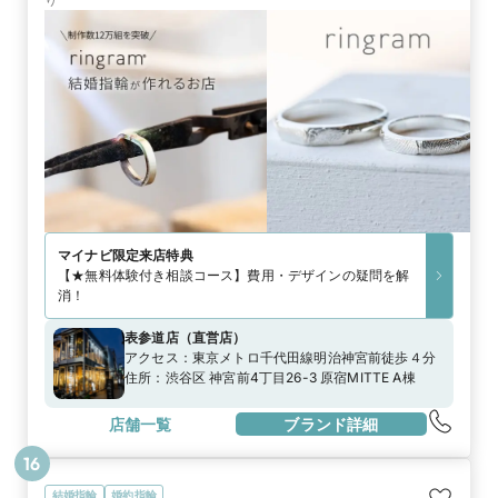
マイナビ限定
来店特典
【★無料体験付き相談コース】費用・デザインの疑問を解
消！
表参道店
（
直営店
）
アクセス：
東京メトロ千代田線明治神宮前徒歩４分
住所：
渋谷区 神宮前4丁目26-3 原宿MITTE A棟
店舗一覧
ブランド詳細
16
結婚指輪
婚約指輪