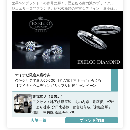
世界No.1ブランド※の称号に輝く、歴史ある実力派のブライダル
ジュエリー専門ブランド。約700種類の豊富なデザイン、最高峰の
品質と証明書、永久保証で選ばれています。
マイナビ限定
来店特典
条件クリアで最大65,000円分の電子マネーがもらえる
【マイナビウエディングカップル応援キャンペーン
東京本店
（
直営店
）
アクセス：
地下鉄銀座線・丸の内線「銀座駅」A7出
口より徒歩1分日比谷線・都営浅草線「東銀座駅」
A2出口より徒歩0分
住所：
中央区 銀座4-10-10
店舗一覧
ブランド詳細