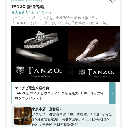
TANZO.(鍛造指輪)
4.6
（
125
件）
その手に「名品」リングを。創業70年の鍛造指輪ブランド
「TANZO」が誇る、揺るぎない丁寧な手仕事が生みだす、美しく
丈夫な指輪。手間暇を惜しまない鍛造製法で、後悔のない指輪づく
りを約束
マイナビ限定
来店特典
TANZOとマイナビウエディングから最大61,000円分の特
典をプレゼント！
東京本店
（
直営店
）
アクセス：
都営浅草線「東日本橋駅」A3出口から徒
歩2分都営新宿線「馬喰横山駅」A3出口から徒歩2分
東京メトロ日比谷線「人形町駅」A4出口から徒歩７
住所：
中央区 東日本橋3-6-17