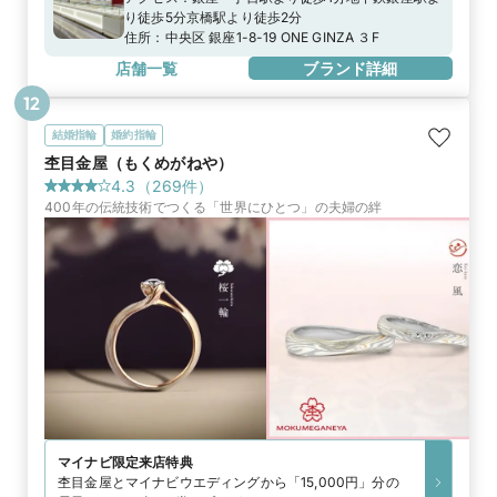
り徒歩5分京橋駅より徒歩2分
住所：
中央区 銀座1-8-19 ONE GINZA ３F
店舗一覧
ブランド詳細
12
結婚指輪
婚約指輪
杢目金屋（もくめがねや）
4.3
（
269
件）
400年の伝統技術でつくる「世界にひとつ」の夫婦の絆
マイナビ限定
来店特典
杢目金屋とマイナビウエディングから「15,000円」分の