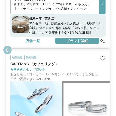
条件クリアで最大65,000円分の電子マネーがもらえる
【マイナビウエディングカップル応援キャンペーン
銀座本店
（
直営店
）
アクセス：
地下鉄銀座線・丸ノ内線・日比谷線「銀
座駅」A4出口直結都営浅草線「東銀座駅」A1出口よ
り徒歩3分都バス「銀座四丁目」より徒歩1分」
住所：
中央区 銀座5-8-1 GINZA PLACE 8階
店舗一覧
ブランド詳細
8
結婚指輪
婚約指輪
CAFERING（カフェリング）
4.5
（
106
件）
あなたらしく輝くカラーダイヤモンド「CAFEのように心地よく、
日常で愛用できるCAFERING」