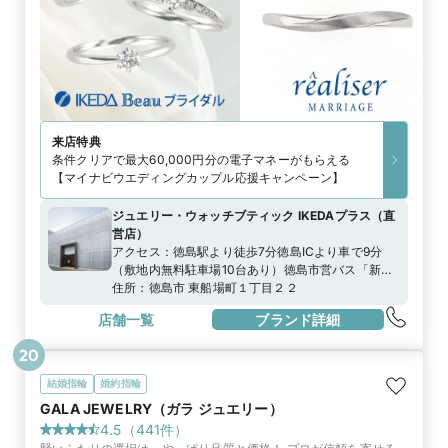
来店特典
条件クリアで最大60,000円分の電子マネーがもらえる
【マイナビウエディングカップル応援キャンペーン】
ジュエリー・ウォッチブティック IKEDAプラス
（
直
営店
）
アクセス：
徳島駅より徒歩7分徳島ICより車で9分
（敷地内無料駐車場10台あり）徳島市営バス「新
町」より徒歩1分
住所：
徳島市 東船場町１丁目２２
店舗一覧
ブランド詳細
20
結婚指輪
婚約指輪
GALA JEWELRY（ガラ ジュエリー）
4.5
（
441
件）