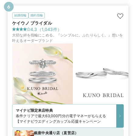
6
結婚指輪
婚約指輪
ケイウノ ブライダル
4.3
（
1,043
件）
大切な絆を指輪にこめる。『シンプルに。ふたりらしく。』想いを
叶えるオーダーブランド
マイナビ限定
来店特典
条件クリアで最大63,000円分の電子マネーがもらえる
【マイナビウエディングカップル応援キャンペーン
銀座中央通り店
（
直営店
）