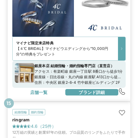
マイナビ限定
来店特典
【４℃ BRIDAL】マイナビウエディングから”10,000円
分”の特典をプレゼント
銀座本店 結婚指輪・婚約指輪専門店
（
直営店
）
アクセス：
有楽町線 銀座一丁目駅 8番口から徒歩1分
銀座線・日比谷線・丸の内線 銀座駅 A13口から徒歩
3分日比谷線 東銀座駅 A8口から徒歩6分
住所：
中央区 銀座2-6-4 竹中銀座ビルディング 2F
店舗一覧
ブランド詳細
15
結婚指輪
婚約指輪
ringram
4.6
（
25
件）
12万組の実績と創業97年の信頼。プロ品質のリングをふたりで手作
り