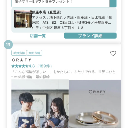
電子マネー&ギフト券をプレゼント！
銀座本店
（
直営店
）
アクセス：
地下鉄丸ノ内線・銀座線・日比谷線「銀
座駅」A13、B2、C8出口より徒歩3分／松屋銀座よ
り徒歩2分、ルミネ有楽町より徒歩5分地下鉄有楽町
住所：
中央区 銀座３丁目４−１８
線「銀座一丁目駅」8番出口より徒歩3分JR山手線・
店舗一覧
ブランド詳細
京浜東北線「有楽町駅」中央口より徒歩4分
13
結婚指輪
婚約指輪
ＣＲＡＦＹ
4.8
（
189
件）
「こんな指輪がほしい！」をかたちに。ふたりで作る、世界にひと
つの結婚指輪・婚約指輪