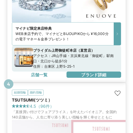
マイナビ限定
来店特典
WEB来店予約で、マイナビとBIJOUPIKOから ¥16,000分
の電子マネー＆金券プレゼント！
ブライダル上野御徒町本店
（
直営店
）
アクセス：
JR山手線・京浜東北線「御徒町」駅南
口・北口から徒歩1分
住所：
台東区 上野5-25-1
店舗一覧
ブランド詳細
4
結婚指輪
婚約指輪
TSUTSUMI(ツツミ）
4.5
（
96
件）
「直接買い付けでフェアプライス」を叶えたパイオニア。全国約
140店舗から、人生に寄り添う美しい指輪を輝く幸せとともに