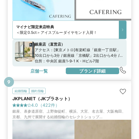
マイナビ限定
来店特典
＜限定0.5ct＞アイスブルーダイヤモンド入荷！
銀座店
（
直営店
）
アクセス：
[東京メトロ]有楽町線「銀座一丁目駅」
10出口から3分 / 銀座線「京橋駅」2出口から4分 /
日比谷線、銀座線、丸の内線「銀座駅」A8出口から
住所：
中央区 銀座1-9-1 K・Hビル7階
8分都営浅草線「宝町駅」A3出口から5分[JR]「有楽
店舗一覧
ブランド詳細
町駅」中央口から7分
9
結婚指輪
婚約指輪
JKPLANET（JKプラネット）
4.0
（
422
件）
銀座、表参道原宿、上野御徒町、横浜、大宮、名古屋、大阪梅田、
京都、九州で展開する結婚指輪のセレクトショップ
『JKPLANET』。50ブランド2000種類の上質なブライダルリング
一堂に並びます。