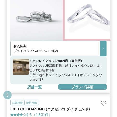
購入特典
ブライダルノベルティのご案内
イオンレイクタウンmori店
（
直営店
）
アクセス：
JR武蔵野線「越谷レイクタウン駅」より
徒歩13分駐車場有
住所：
越谷市 レイクタウン3-1-1 イオンレイクタウ
ンmori2F
店舗一覧
ブランド詳細
5
結婚指輪
婚約指輪
EXELCO DIAMOND (エクセルコ ダイヤモンド)
4.3
（
1,831
件）