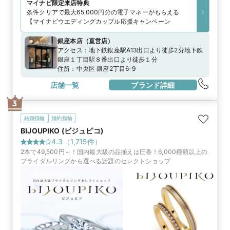
マイナビ限定
来店特典
条件クリアで最大65,000円分の電子マネーがもらえる
【マイナビウエディングカップル応援キャンペーン
銀座本店
（
直営店
）
アクセス：
地下鉄銀座駅A13出口より徒歩2分地下鉄
銀座１丁目駅８番出口より徒歩１分
住所：
中央区 銀座2丁目6-9
店舗一覧
ブランド詳細
3
結婚指輪
婚約指輪
BIJOUPIKO (ビジュピコ)
4.3
（
1,715
件）
2本で49,500円～！国内最大級の品揃えは圧巻！6,000種類以上の
ブライダルリングから選べる話題のセレクトショップ