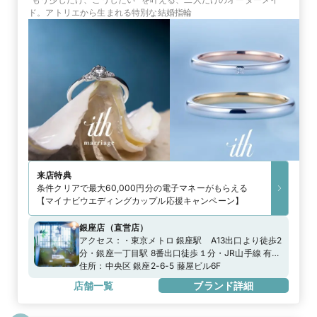
ド。アトリエから生まれる特別な結婚指輪
来店特典
条件クリアで最大60,000円分の電子マネーがもらえる
【マイナビウエディングカップル応援キャンペーン】
銀座店
（
直営店
）
アクセス：
・東京メトロ 銀座駅 A13出口より徒歩2
分・銀座一丁目駅 8番出口徒歩１分・JR山手線 有楽
町駅 徒歩5分※専用駐車場がございません。近隣の
住所：
中央区 銀座2-6-5 藤屋ビル6F
コインパーキングをご利用ください。
店舗一覧
ブランド詳細