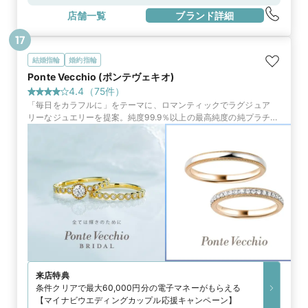
分JR総武快速線「馬喰町駅」西口改札から徒歩7分
店舗一覧
ブランド詳細
17
結婚指輪
婚約指輪
Ponte Vecchio (ポンテヴェキオ)
4.4
（
75
件）
「毎日をカラフルに」をテーマに、ロマンティックでラグジュア
リーなジュエリーを提案。純度99.9％以上の最高純度の純プラチナ
で作られたリングをはじめ、タイムレスな輝きを放つリングがふた
りの門出を祝福
来店特典
条件クリアで最大60,000円分の電子マネーがもらえる
【マイナビウエディングカップル応援キャンペーン】