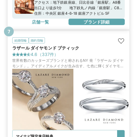
アクセス：
地下鉄銀座線、日比谷線「銀座駅」A8番
出口より徒歩1分 地下鉄丸ノ内線「銀座駅」C8
番出口より徒歩2分
住所：
中央区 銀座4-6-18 銀座アクトビル 5F
店舗一覧
ブランド詳細
7
結婚指輪
婚約指輪
ラザール ダイヤモンド ブティック
4.6
（
337
件）
世界有数のカッターズブランドと称されるNY 発「ラザール ダイヤ
モンド」。アイディアルメイクが生み出す、七色に輝くダイヤモン
ドは、最高峰を求める人々に選ばれています。
マイナビ限定
来店特典