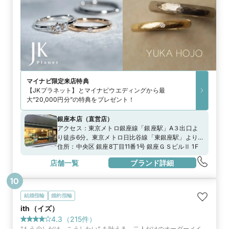
マイナビ限定
来店特典
【JKプラネット】とマイナビウエディングから最
大”20,000円分”の特典をプレゼント！
銀座本店
（
直営店
）
アクセス：
東京メトロ銀座線「銀座駅」A３出口よ
り徒歩6分。東京メトロ日比谷線「東銀座駅」より徒
歩6分。JR山手線「新橋駅」より徒歩7分。
住所：
中央区 銀座8丁目11番1号 銀座ＧＳビルⅡ 1F
店舗一覧
ブランド詳細
10
結婚指輪
婚約指輪
ith（イズ）
4.3
（
215
件）
“もう少しだけ、こうしたい” を叶える、二人だけのオーダーメイ