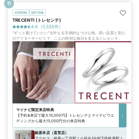
11
結婚指輪
婚約指輪
TRECENTI (トレセンテ)
4.6
（
5,535
件）
“ずっと着けていたい”を叶える圧倒的なつけ心地。高い品質と安心
のアフターサービスで、二人の特別な毎日を支えるトレセンテ。
マイナビ限定
来店特典
【予約&来店で最大15,000円】トレセンテとマイナビウエ
ディングから最大15,000円分の来店特典
銀座本店
（
直営店
）
アクセス：
銀座一丁目駅より徒歩1分地下鉄銀座駅よ