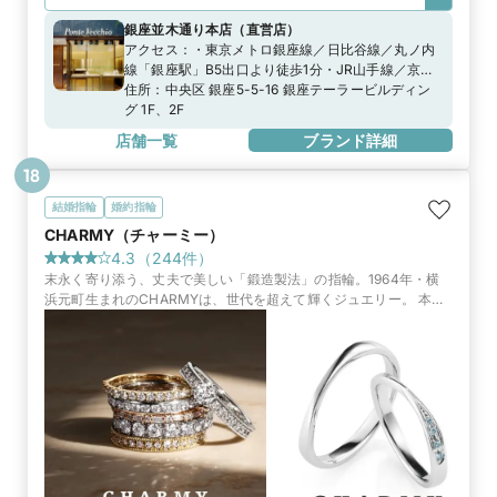
銀座並木通り本店
（
直営店
）
アクセス：
・東京メトロ銀座線／日比谷線／丸ノ内
線「銀座駅」B5出口より徒歩1分・JR山手線／京浜
東北線「有楽町駅」中央口、銀座口より徒歩5分
住所：
中央区 銀座5-5-16 銀座テーラービルディン
グ 1F、2F
店舗一覧
ブランド詳細
18
結婚指輪
婚約指輪
CHARMY（チャーミー）
4.3
（
244
件）
末永く寄り添う、丈夫で美しい「鍛造製法」の指輪。1964年・横
浜元町生まれのCHARMYは、世代を超えて輝くジュエリー。 本店
は商品数最大。さらに本店限定のお得な来店特典もご用意。