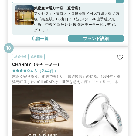
銀座並木通り本店
（
直営店
）
アクセス：
・東京メトロ銀座線／日比谷線／丸ノ内
線「銀座駅」B5出口より徒歩1分・JR山手線／京浜
東北線「有楽町駅」中央口、銀座口より徒歩5分
住所：
中央区 銀座5-5-16 銀座テーラービルディン
グ 1F、2F
店舗一覧
ブランド詳細
18
結婚指輪
婚約指輪
CHARMY（チャーミー）
4.3
（
244
件）
末永く寄り添う、丈夫で美しい「鍛造製法」の指輪。1964年・横
浜元町生まれのCHARMYは、世代を超えて輝くジュエリー。 本店
は商品数最大。さらに本店限定のお得な来店特典もご用意。