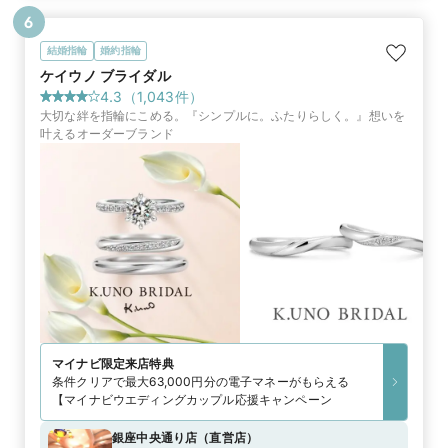
6
結婚指輪
婚約指輪
ケイウノ ブライダル
4.3
（
1,043
件）
大切な絆を指輪にこめる。『シンプルに。ふたりらしく。』想いを
叶えるオーダーブランド
マイナビ限定
来店特典
条件クリアで最大63,000円分の電子マネーがもらえる
【マイナビウエディングカップル応援キャンペーン
銀座中央通り店
（
直営店
）