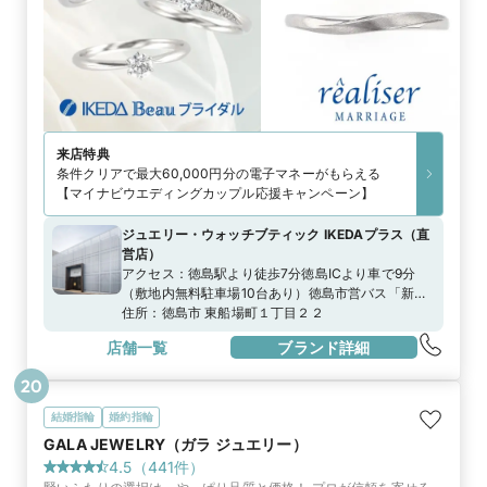
来店特典
条件クリアで最大60,000円分の電子マネーがもらえる
【マイナビウエディングカップル応援キャンペーン】
ジュエリー・ウォッチブティック IKEDAプラス
（
直
営店
）
アクセス：
徳島駅より徒歩7分徳島ICより車で9分
（敷地内無料駐車場10台あり）徳島市営バス「新
町」より徒歩1分
住所：
徳島市 東船場町１丁目２２
店舗一覧
ブランド詳細
20
結婚指輪
婚約指輪
GALA JEWELRY（ガラ ジュエリー）
4.5
（
441
件）