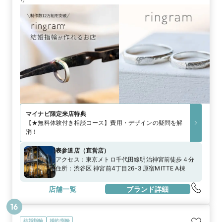
マイナビ限定
来店特典
【★無料体験付き相談コース】費用・デザインの疑問を解
消！
表参道店
（
直営店
）
アクセス：
東京メトロ千代田線明治神宮前徒歩４分
住所：
渋谷区 神宮前4丁目26-3 原宿MITTE A棟
店舗一覧
ブランド詳細
16
結婚指輪
婚約指輪