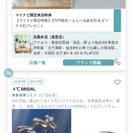
マイナビ限定
来店特典
【マイナビ限定特典】5万円相当！えらべる誕生石 & ダイ
ヤ 5石プレゼント
目黒本店
（
直営店
）
アクセス：
東急目黒線「洗足」駅より徒歩3分東急大
井町線「北千束駅」徒歩9分お車でお越しの場合駐車
場のご用意がございますのでスタッフまでお申し付
住所：
大田区 北千束1-4-20 G-FLAT212
けくださいませ
店舗一覧
ブランド詳細
14
結婚指輪
婚約指輪
４℃ BRIDAL
4.4
（
1,796
件）
100万組に選ばれてきた４℃のブライダル店。 世界最高水準の「硬
度」と「強度」をあわせもつ4℃だけの特別な『４℃プレミアムプ
ラチナ』や、世界中から厳選したダイヤモンドからふたりだけのブ
ライダルリングを