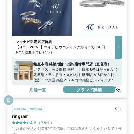
マイナビ限定
来店特典
【４℃ BRIDAL】マイナビウエディングから”10,000円
分”の特典をプレゼント
銀座本店 結婚指輪・婚約指輪専門店
（
直営店
）
アクセス：
有楽町線 銀座一丁目駅 8番口から徒歩1分
銀座線・日比谷線・丸の内線 銀座駅 A13口から徒歩
3分日比谷線 東銀座駅 A8口から徒歩6分
住所：
中央区 銀座2-6-4 竹中銀座ビルディング 2F
店舗一覧
ブランド詳細
15
結婚指輪
婚約指輪
ringram
4.6
（
25
件）
12万組の実績と創業97年の信頼。プロ品質のリングをふたりで手作
り