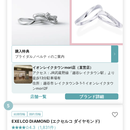
購入特典
ブライダルノベルティのご案内
イオンレイクタウンmori店
（
直営店
）
アクセス：
JR武蔵野線「越谷レイクタウン駅」より
徒歩13分駐車場有
住所：
越谷市 レイクタウン3-1-1 イオンレイクタウ
ンmori2F
店舗一覧
ブランド詳細
5
結婚指輪
婚約指輪
EXELCO DIAMOND (エクセルコ ダイヤモンド)
4.3
（
1,831
件）