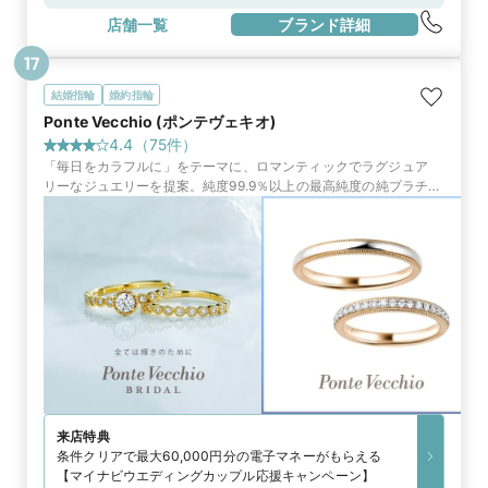
分JR総武快速線「馬喰町駅」西口改札から徒歩7分
店舗一覧
ブランド詳細
17
結婚指輪
婚約指輪
Ponte Vecchio (ポンテヴェキオ)
4.4
（
75
件）
「毎日をカラフルに」をテーマに、ロマンティックでラグジュア
リーなジュエリーを提案。純度99.9％以上の最高純度の純プラチナ
で作られたリングをはじめ、タイムレスな輝きを放つリングがふた
りの門出を祝福
来店特典
条件クリアで最大60,000円分の電子マネーがもらえる
【マイナビウエディングカップル応援キャンペーン】