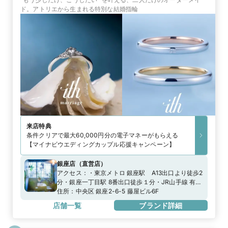
ド。アトリエから生まれる特別な結婚指輪
来店特典
条件クリアで最大60,000円分の電子マネーがもらえる
【マイナビウエディングカップル応援キャンペーン】
銀座店
（
直営店
）
アクセス：
・東京メトロ 銀座駅 A13出口より徒歩2
分・銀座一丁目駅 8番出口徒歩１分・JR山手線 有楽
町駅 徒歩5分※専用駐車場がございません。近隣の
住所：
中央区 銀座2-6-5 藤屋ビル6F
コインパーキングをご利用ください。
店舗一覧
ブランド詳細