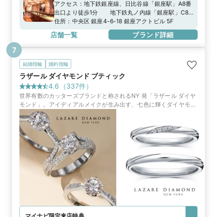
アクセス：
地下鉄銀座線、日比谷線「銀座駅」A8番
出口より徒歩1分 地下鉄丸ノ内線「銀座駅」C8
番出口より徒歩2分
住所：
中央区 銀座4-6-18 銀座アクトビル 5F
店舗一覧
ブランド詳細
7
結婚指輪
婚約指輪
ラザール ダイヤモンド ブティック
4.6
（
337
件）
世界有数のカッターズブランドと称されるNY 発「ラザール ダイヤ
モンド」。アイディアルメイクが生み出す、七色に輝くダイヤモン
ドは、最高峰を求める人々に選ばれています。
マイナビ限定
来店特典