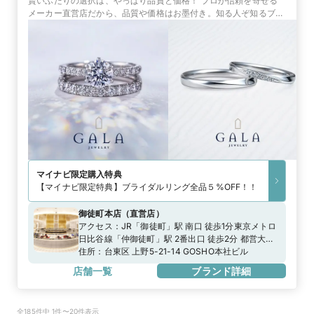
賢いふたりの選択は、やっぱり品質と価格！ プロが信頼を寄せる
メーカー直営店だから、品質や価格はお墨付き。知る人ぞ知るブラ
イダルリングの名店「GALA JEWELRY」
マイナビ限定
購入特典
【マイナビ限定特典】ブライダルリング全品５%OFF！！
御徒町本店
（
直営店
）
アクセス：
JR「御徒町」駅 南口 徒歩1分東京メトロ
日比谷線「仲御徒町」駅 2番出口 徒歩2分 都営大江
戸線「上野御徒町」駅 A6出口 徒歩2分
住所：
台東区 上野5-21-14 GOSHO本社ビル
店舗一覧
ブランド詳細
全185件中 1件〜20件表示