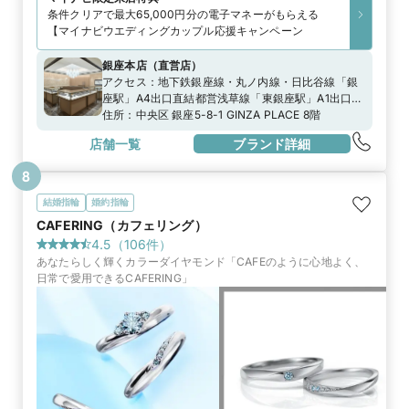
条件クリアで最大65,000円分の電子マネーがもらえる
【マイナビウエディングカップル応援キャンペーン
銀座本店
（
直営店
）
アクセス：
地下鉄銀座線・丸ノ内線・日比谷線「銀
座駅」A4出口直結都営浅草線「東銀座駅」A1出口よ
り徒歩3分都バス「銀座四丁目」より徒歩1分」
住所：
中央区 銀座5-8-1 GINZA PLACE 8階
店舗一覧
ブランド詳細
8
結婚指輪
婚約指輪
CAFERING（カフェリング）
4.5
（
106
件）
あなたらしく輝くカラーダイヤモンド「CAFEのように心地よく、
日常で愛用できるCAFERING」