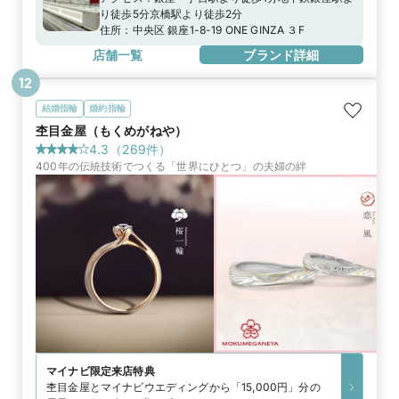
り徒歩5分京橋駅より徒歩2分
住所：
中央区 銀座1-8-19 ONE GINZA ３F
店舗一覧
ブランド詳細
12
結婚指輪
婚約指輪
杢目金屋（もくめがねや）
4.3
（
269
件）
400年の伝統技術でつくる「世界にひとつ」の夫婦の絆
マイナビ限定
来店特典
杢目金屋とマイナビウエディングから「15,000円」分の