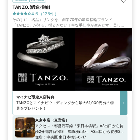
TANZO.(鍛造指輪)
4.6
（
125
件）
その手に「名品」リングを。創業70年の鍛造指輪ブランド
「TANZO」が誇る、揺るぎない丁寧な手仕事が生みだす、美しく
丈夫な指輪。手間暇を惜しまない鍛造製法で、後悔のない指輪づく
りを約束
マイナビ限定
来店特典
TANZOとマイナビウエディングから最大61,000円分の特
典をプレゼント！
東京本店
（
直営店
）
アクセス：
都営浅草線「東日本橋駅」A3出口から徒
歩2分都営新宿線「馬喰横山駅」A3出口から徒歩2分
東京メトロ日比谷線「人形町駅」A4出口から徒歩７
住所：
中央区 東日本橋3-6-17