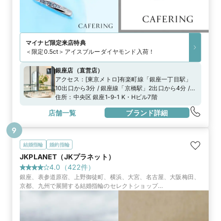
マイナビ限定
来店特典
＜限定0.5ct＞アイスブルーダイヤモンド入荷！
銀座店
（
直営店
）
アクセス：
[東京メトロ]有楽町線「銀座一丁目駅」
10出口から3分 / 銀座線「京橋駅」2出口から4分 /
日比谷線、銀座線、丸の内線「銀座駅」A8出口から
住所：
中央区 銀座1-9-1 K・Hビル7階
8分都営浅草線「宝町駅」A3出口から5分[JR]「有楽
店舗一覧
ブランド詳細
町駅」中央口から7分
9
結婚指輪
婚約指輪
JKPLANET（JKプラネット）
4.0
（
422
件）
銀座、表参道原宿、上野御徒町、横浜、大宮、名古屋、大阪梅田、
京都、九州で展開する結婚指輪のセレクトショップ
『JKPLANET』。50ブランド2000種類の上質なブライダルリング
一堂に並びます。