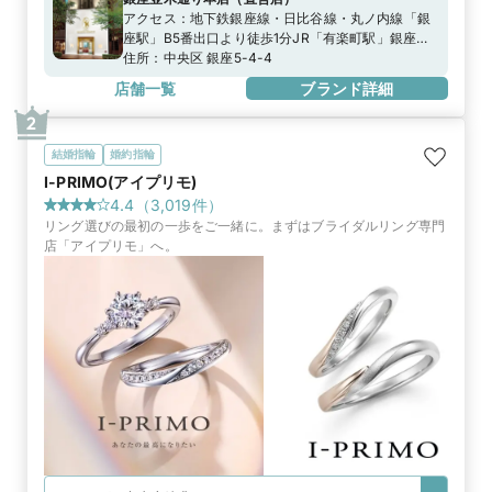
アクセス：
地下鉄銀座線・日比谷線・丸ノ内線「銀
座駅」B5番出口より徒歩1分JR「有楽町駅」銀座口
より徒歩5分
住所：
中央区 銀座5-4-4
店舗一覧
ブランド詳細
2
結婚指輪
婚約指輪
I-PRIMO(アイプリモ)
4.4
（
3,019
件）
リング選びの最初の一歩をご一緒に。まずはブライダルリング専門
店「アイプリモ」へ。