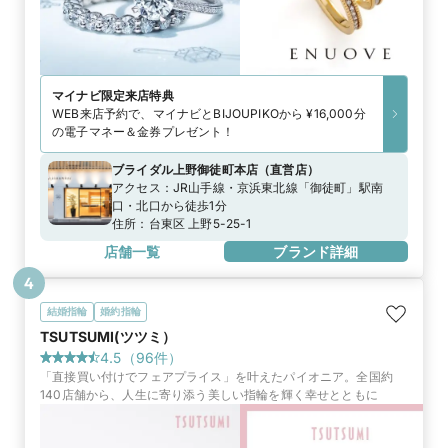
マイナビ限定
来店特典
WEB来店予約で、マイナビとBIJOUPIKOから ¥16,000分
の電子マネー＆金券プレゼント！
ブライダル上野御徒町本店
（
直営店
）
アクセス：
JR山手線・京浜東北線「御徒町」駅南
口・北口から徒歩1分
住所：
台東区 上野5-25-1
店舗一覧
ブランド詳細
4
結婚指輪
婚約指輪
TSUTSUMI(ツツミ）
4.5
（
96
件）
「直接買い付けでフェアプライス」を叶えたパイオニア。全国約
140店舗から、人生に寄り添う美しい指輪を輝く幸せとともに