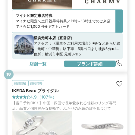
マイナビ限定
来店特典
マイナビ限定＼土日祝早得特典／11時～13時までのご来店
でさらに1,000円分ギフトカード
横浜元町本店
（
直営店
）
アクセス：
《電車をご利用の場合》■みなとみらい線
「元町・中華街」駅下車、5番出口より徒歩5分■JR
京浜東北線「石川町（元町・中華街）」駅下車、元
住所：
横浜市中区 元町3-115
町口（南口）より徒歩8分《お車をご利用の場合》お
店舗一覧
ブランド詳細
車でお越しの際は、元町SS会発行の駐車券をご利用
いただける駐車場をご利用いただけます。詳しくは
19
こちらをご覧ください。
https://www.motomachi.or.jp/access/
結婚指輪
婚約指輪
IKEDA Beau ブライダル
4.9
（
107
件）
【当日予約OK！】中国・四国で長年愛される信頼のリング専門
店。品質と個性豊かな指輪で、ふたりの永遠の絆を見つけて