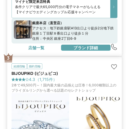
マイナビ限定
来店特典
条件クリアで最大65,000円分の電子マネーがもらえる
【マイナビウエディングカップル応援キャンペーン
銀座本店
（
直営店
）
アクセス：
地下鉄銀座駅A13出口より徒歩2分地下鉄
銀座１丁目駅８番出口より徒歩１分
住所：
中央区 銀座2丁目6-9
店舗一覧
ブランド詳細
3
結婚指輪
婚約指輪
BIJOUPIKO (ビジュピコ)
4.3
（
1,715
件）
2本で49,500円～！国内最大級の品揃えは圧巻！6,000種類以上の
ブライダルリングから選べる話題のセレクトショップ