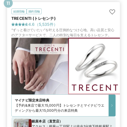
11
結婚指輪
婚約指輪
TRECENTI (トレセンテ)
4.6
（
5,535
件）
“ずっと着けていたい”を叶える圧倒的なつけ心地。高い品質と安心
のアフターサービスで、二人の特別な毎日を支えるトレセンテ。
マイナビ限定
来店特典
【予約&来店で最大15,000円】トレセンテとマイナビウエ
ディングから最大15,000円分の来店特典
銀座本店
（
直営店
）
アクセス：
銀座一丁目駅より徒歩1分地下鉄銀座駅よ