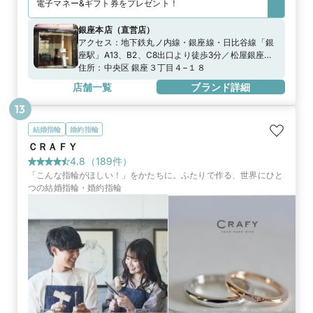
電子マネー&ギフト券をプレゼント！
銀座本店
（
直営店
）
アクセス：
地下鉄丸ノ内線・銀座線・日比谷線「銀
座駅」A13、B2、C8出口より徒歩3分／松屋銀座よ
り徒歩2分、ルミネ有楽町より徒歩5分地下鉄有楽町
住所：
中央区 銀座３丁目４−１８
線「銀座一丁目駅」8番出口より徒歩3分JR山手線・
店舗一覧
ブランド詳細
京浜東北線「有楽町駅」中央口より徒歩4分
13
結婚指輪
婚約指輪
ＣＲＡＦＹ
4.8
（
189
件）
「こんな指輪がほしい！」をかたちに。ふたりで作る、世界にひと
つの結婚指輪・婚約指輪