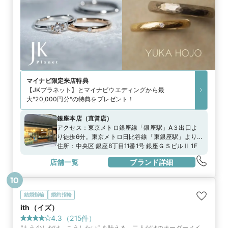
マイナビ限定
来店特典
【JKプラネット】とマイナビウエディングから最
大”20,000円分”の特典をプレゼント！
銀座本店
（
直営店
）
アクセス：
東京メトロ銀座線「銀座駅」A３出口よ
り徒歩6分。東京メトロ日比谷線「東銀座駅」より徒
歩6分。JR山手線「新橋駅」より徒歩7分。
住所：
中央区 銀座8丁目11番1号 銀座ＧＳビルⅡ 1F
店舗一覧
ブランド詳細
10
結婚指輪
婚約指輪
ith（イズ）
4.3
（
215
件）
“もう少しだけ、こうしたい” を叶える、二人だけのオーダーメイ