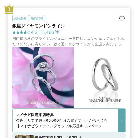
1
結婚指輪
婚約指輪
銀座ダイヤモンドシライシ
4.3
（
5,466
件）
国内最大級のブライダルジュエリー専門店。コンシェルジュがおふ
たりの想いに寄り添い、数万通りのデザインから生涯を共にする指
輪やサービスをご提案します
マイナビ限定
来店特典
条件クリアで最大65,000円分の電子マネーがもらえる
【マイナビウエディングカップル応援キャンペーン
銀座並木通り本店
（
直営店
）