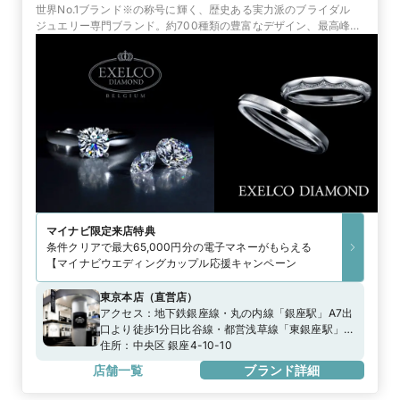
世界No.1ブランド※の称号に輝く、歴史ある実力派のブライダル
ジュエリー専門ブランド。約700種類の豊富なデザイン、最高峰の
品質と証明書、永久保証で選ばれています。
マイナビ限定
来店特典
条件クリアで最大65,000円分の電子マネーがもらえる
【マイナビウエディングカップル応援キャンペーン
東京本店
（
直営店
）
アクセス：
地下鉄銀座線・丸の内線「銀座駅」A7出
口より徒歩1分日比谷線・都営浅草線「東銀座駅」
A2出口より徒歩0分
住所：
中央区 銀座4-10-10
店舗一覧
ブランド詳細