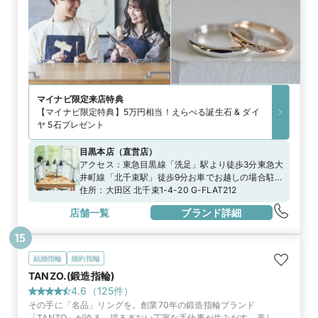
マイナビ限定
来店特典
【マイナビ限定特典】5万円相当！えらべる誕生石 & ダイ
ヤ 5石プレゼント
目黒本店
（
直営店
）
アクセス：
東急目黒線「洗足」駅より徒歩3分東急大
井町線「北千束駅」徒歩9分お車でお越しの場合駐車
場のご用意がございますのでスタッフまでお申し付
住所：
大田区 北千束1-4-20 G-FLAT212
けくださいませ
店舗一覧
ブランド詳細
15
結婚指輪
婚約指輪
TANZO.(鍛造指輪)
4.6
（
125
件）
その手に「名品」リングを。創業70年の鍛造指輪ブランド
「TANZO」が誇る、揺るぎない丁寧な手仕事が生みだす、美しく