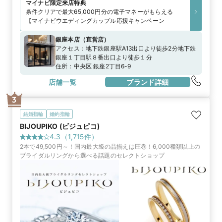
マイナビ限定
来店特典
条件クリアで最大65,000円分の電子マネーがもらえる
【マイナビウエディングカップル応援キャンペーン
銀座本店
（
直営店
）
アクセス：
地下鉄銀座駅A13出口より徒歩2分地下鉄
銀座１丁目駅８番出口より徒歩１分
住所：
中央区 銀座2丁目6-9
店舗一覧
ブランド詳細
3
結婚指輪
婚約指輪
BIJOUPIKO (ビジュピコ)
4.3
（
1,715
件）
2本で49,500円～！国内最大級の品揃えは圧巻！6,000種類以上の
ブライダルリングから選べる話題のセレクトショップ