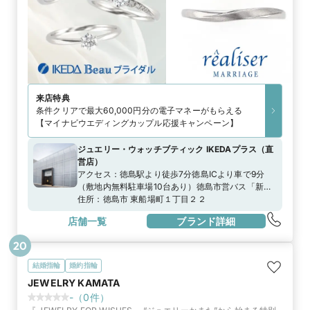
来店特典
条件クリアで最大60,000円分の電子マネーがもらえる
【マイナビウエディングカップル応援キャンペーン】
ジュエリー・ウォッチブティック IKEDAプラス
（
直
営店
）
アクセス：
徳島駅より徒歩7分徳島ICより車で9分
（敷地内無料駐車場10台あり）徳島市営バス「新
町」より徒歩1分
住所：
徳島市 東船場町１丁目２２
店舗一覧
ブランド詳細
20
結婚指輪
婚約指輪
JEWELRY KAMATA
-
（
0
件）