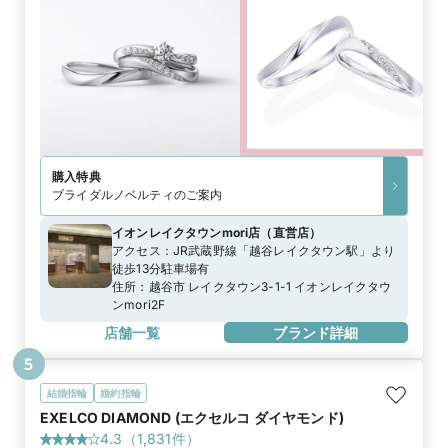
購入特典
ブライダルノベルティのご案内
イオンレイクタウンmori店
（
直営店
）
アクセス：
JR武蔵野線「越谷レイクタウン駅」より
徒歩13分駐車場有
住所：
越谷市 レイクタウン3-1-1 イオンレイクタウ
ンmori2F
店舗一覧
ブランド詳細
5
結婚指輪
婚約指輪
EXELCO DIAMOND (エクセルコ ダイヤモンド)
4.3
（
1,831
件）