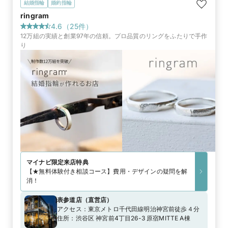
結婚指輪
婚約指輪
ringram
4.6
（
25
件）
12万組の実績と創業97年の信頼。プロ品質のリングをふたりで手作
り
マイナビ限定
来店特典
【★無料体験付き相談コース】費用・デザインの疑問を解
消！
表参道店
（
直営店
）
アクセス：
東京メトロ千代田線明治神宮前徒歩４分
住所：
渋谷区 神宮前4丁目26-3 原宿MITTE A棟