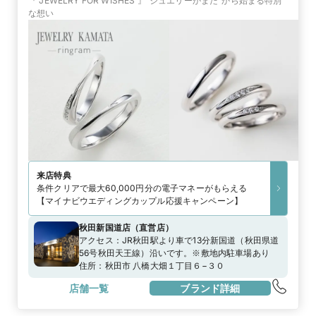
『 JEWELRY FOR WISHES 』“ジュエリーかまた”から始まる特別
な想い
来店特典
条件クリアで最大60,000円分の電子マネーがもらえる
【マイナビウエディングカップル応援キャンペーン】
秋田新国道店
（
直営店
）
アクセス：
JR秋田駅より車で13分新国道（秋田県道
56号秋田天王線）沿いです。※敷地内駐車場あり
住所：
秋田市 八橋大畑１丁目６−３０
店舗一覧
ブランド詳細