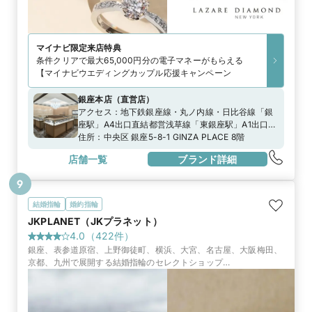
マイナビ限定
来店特典
条件クリアで最大65,000円分の電子マネーがもらえる
【マイナビウエディングカップル応援キャンペーン
銀座本店
（
直営店
）
アクセス：
地下鉄銀座線・丸ノ内線・日比谷線「銀
座駅」A4出口直結都営浅草線「東銀座駅」A1出口よ
り徒歩3分都バス「銀座四丁目」より徒歩1分」
住所：
中央区 銀座5-8-1 GINZA PLACE 8階
店舗一覧
ブランド詳細
9
結婚指輪
婚約指輪
JKPLANET（JKプラネット）
4.0
（
422
件）
銀座、表参道原宿、上野御徒町、横浜、大宮、名古屋、大阪梅田、
京都、九州で展開する結婚指輪のセレクトショップ
『JKPLANET』。50ブランド2000種類の上質なブライダルリング
一堂に並びます。