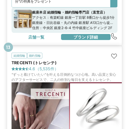
分”の特典をプレゼント
銀座本店 結婚指輪・婚約指輪専門店
（
直営店
）
アクセス：
有楽町線 銀座一丁目駅 8番口から徒歩1分
銀座線・日比谷線・丸の内線 銀座駅 A13口から徒歩
3分日比谷線 東銀座駅 A8口から徒歩6分
住所：
中央区 銀座2-6-4 竹中銀座ビルディング 2F
店舗一覧
ブランド詳細
13
結婚指輪
婚約指輪
TRECENTI (トレセンテ)
4.6
（
5,535
件）
“ずっと着けていたい”を叶える圧倒的なつけ心地。高い品質と安心
のアフターサービスで、二人の特別な毎日を支えるトレセンテ。