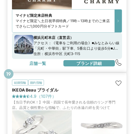
マイナビ限定
来店特典
マイナビ限定＼土日祝早得特典／11時～13時までのご来店
でさらに1,000円分ギフトカード
横浜元町本店
（
直営店
）
アクセス：
《電車をご利用の場合》■みなとみらい線
「元町・中華街」駅下車、5番出口より徒歩5分■JR
京浜東北線「石川町（元町・中華街）」駅下車、元
住所：
横浜市中区 元町3-115
町口（南口）より徒歩8分《お車をご利用の場合》お
店舗一覧
ブランド詳細
車でお越しの際は、元町SS会発行の駐車券をご利用
いただける駐車場をご利用いただけます。詳しくは
19
こちらをご覧ください。
https://www.motomachi.or.jp/access/
結婚指輪
婚約指輪
IKEDA Beau ブライダル
4.9
（
107
件）
【当日予約OK！】中国・四国で長年愛される信頼のリング専門
店。品質と個性豊かな指輪で、ふたりの永遠の絆を見つけて