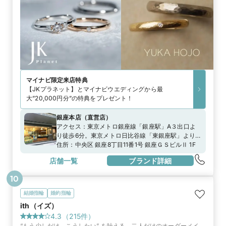
マイナビ限定
来店特典
【JKプラネット】とマイナビウエディングから最
大”20,000円分”の特典をプレゼント！
銀座本店
（
直営店
）
アクセス：
東京メトロ銀座線「銀座駅」A３出口よ
り徒歩6分。東京メトロ日比谷線「東銀座駅」より徒
歩6分。JR山手線「新橋駅」より徒歩7分。
住所：
中央区 銀座8丁目11番1号 銀座ＧＳビルⅡ 1F
店舗一覧
ブランド詳細
10
結婚指輪
婚約指輪
ith（イズ）
4.3
（
215
件）
“もう少しだけ、こうしたい” を叶える、二人だけのオーダーメイ