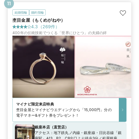
11
結婚指輪
婚約指輪
杢目金屋（もくめがねや）
4.3
（
269
件）
400年の伝統技術でつくる「世界にひとつ」の夫婦の絆
マイナビ限定
来店特典
杢目金屋とマイナビウエディングから「15,000円」分の
電子マネー&ギフト券をプレゼント！
銀座本店
（
直営店
）
アクセス：
地下鉄丸ノ内線・銀座線・日比谷線「銀
座駅」A13、B2、C8出口より徒歩3分／松屋銀座よ