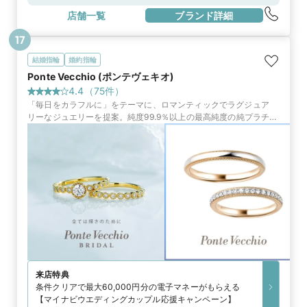
店舗一覧
ブランド詳細
17
結婚指輪
婚約指輪
Ponte Vecchio (ポンテヴェキオ)
4.4
（
75
件）
「毎日をカラフルに」をテーマに、ロマンティックでラグジュア
リーなジュエリーを提案。純度99.9％以上の最高純度の純プラチナ
で作られたリングをはじめ、タイムレスな輝きを放つリングがふた
りの門出を祝福
来店特典
条件クリアで最大60,000円分の電子マネーがもらえる
【マイナビウエディングカップル応援キャンペーン】