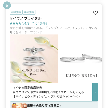
6
結婚指輪
婚約指輪
ケイウノ ブライダル
4.3
（
1,043
件）
大切な絆を指輪にこめる。『シンプルに。ふたりらしく。』想いを
叶えるオーダーブランド
マイナビ限定
来店特典
条件クリアで最大63,000円分の電子マネーがもらえる
【マイナビウエディングカップル応援キャンペーン
銀座中央通り店
（
直営店
）