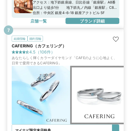
アクセス：
地下鉄銀座線、日比谷線「銀座駅」A8番
出口より徒歩1分 地下鉄丸ノ内線「銀座駅」C8
番出口より徒歩2分
住所：
中央区 銀座4-6-18 銀座アクトビル 5F
店舗一覧
ブランド詳細
7
結婚指輪
婚約指輪
CAFERING（カフェリング）
4.5
（
106
件）
あなたらしく輝くカラーダイヤモンド「CAFEのように心地よく、
日常で愛用できるCAFERING」
マイナビ限定
来店特典