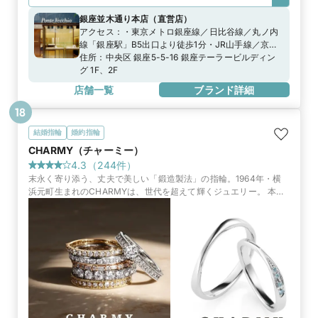
銀座並木通り本店
（
直営店
）
アクセス：
・東京メトロ銀座線／日比谷線／丸ノ内
線「銀座駅」B5出口より徒歩1分・JR山手線／京浜
東北線「有楽町駅」中央口、銀座口より徒歩5分
住所：
中央区 銀座5-5-16 銀座テーラービルディン
グ 1F、2F
店舗一覧
ブランド詳細
18
結婚指輪
婚約指輪
CHARMY（チャーミー）
4.3
（
244
件）
末永く寄り添う、丈夫で美しい「鍛造製法」の指輪。1964年・横
浜元町生まれのCHARMYは、世代を超えて輝くジュエリー。 本店
は商品数最大。さらに本店限定のお得な来店特典もご用意。