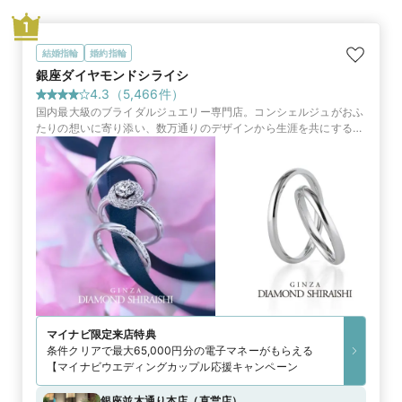
1
結婚指輪
婚約指輪
銀座ダイヤモンドシライシ
4.3
（
5,466
件）
国内最大級のブライダルジュエリー専門店。コンシェルジュがおふ
たりの想いに寄り添い、数万通りのデザインから生涯を共にする指
輪やサービスをご提案します
マイナビ限定
来店特典
条件クリアで最大65,000円分の電子マネーがもらえる
【マイナビウエディングカップル応援キャンペーン
銀座並木通り本店
（
直営店
）