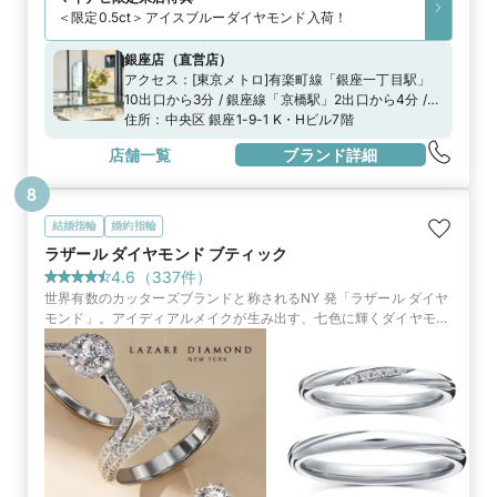
＜限定0.5ct＞アイスブルーダイヤモンド入荷！
銀座店
（
直営店
）
アクセス：
[東京メトロ]有楽町線「銀座一丁目駅」
10出口から3分 / 銀座線「京橋駅」2出口から4分 /
日比谷線、銀座線、丸の内線「銀座駅」A8出口から
住所：
中央区 銀座1-9-1 K・Hビル7階
8分都営浅草線「宝町駅」A3出口から5分[JR]「有楽
店舗一覧
ブランド詳細
町駅」中央口から7分
8
結婚指輪
婚約指輪
ラザール ダイヤモンド ブティック
4.6
（
337
件）
世界有数のカッターズブランドと称されるNY 発「ラザール ダイヤ
モンド」。アイディアルメイクが生み出す、七色に輝くダイヤモン
ドは、最高峰を求める人々に選ばれています。