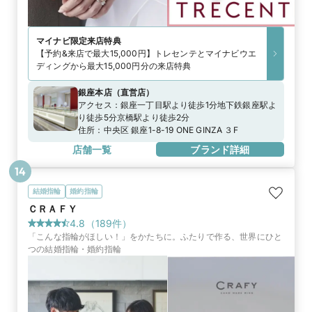
マイナビ限定
来店特典
【予約&来店で最大15,000円】トレセンテとマイナビウエ
ディングから最大15,000円分の来店特典
銀座本店
（
直営店
）
アクセス：
銀座一丁目駅より徒歩1分地下鉄銀座駅よ
り徒歩5分京橋駅より徒歩2分
住所：
中央区 銀座1-8-19 ONE GINZA ３F
店舗一覧
ブランド詳細
14
結婚指輪
婚約指輪
ＣＲＡＦＹ
4.8
（
189
件）
「こんな指輪がほしい！」をかたちに。ふたりで作る、世界にひと
つの結婚指輪・婚約指輪