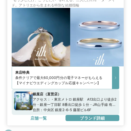
ド。アトリエから生まれる特別な結婚指輪
来店特典
条件クリアで最大60,000円分の電子マネーがもらえる
【マイナビウエディングカップル応援キャンペーン】
銀座店
（
直営店
）
アクセス：
・東京メトロ 銀座駅 A13出口より徒歩2
分・銀座一丁目駅 8番出口徒歩１分・JR山手線 有楽
町駅 徒歩5分※専用駐車場がございません。近隣の
住所：
中央区 銀座2-6-5 藤屋ビル6F
コインパーキングをご利用ください。
店舗一覧
ブランド詳細