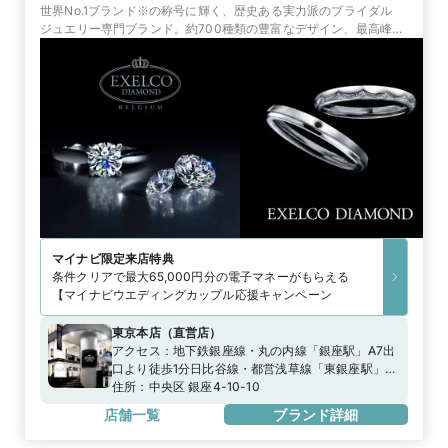
世界No.1ブランド※の称号に輝く、歴史ある実力派のブライダル
ジュエリー専門ブランド。約700種類の豊富なデザイン、最高峰の
品質と証明書、永久保証で選ばれています。
マイナビ限定
来店特典
条件クリアで最大65,000円分の電子マネーがもらえる
【マイナビウエディングカップル応援キャンペーン
東京本店
（
直営店
）
アクセス：
地下鉄銀座線・丸の内線「銀座駅」A7出
口より徒歩1分日比谷線・都営浅草線「東銀座駅」
A2出口より徒歩0分
住所：
中央区 銀座4-10-10
店舗一覧
ブランド詳細