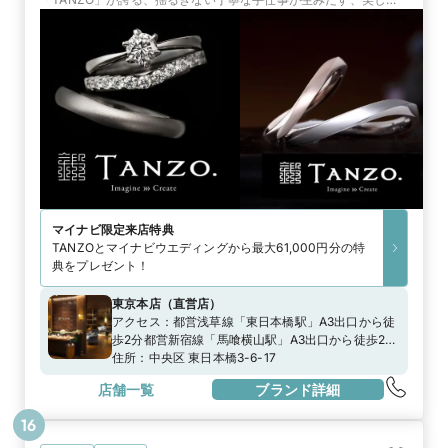
丈夫な指輪。手間暇を惜しまない鍛造製法で、後悔のない指輪づく
りを約束
マイナビ限定
来店特典
TANZOとマイナビウエディングから最大61,000円分の特
典をプレゼント！
東京本店
（
直営店
）
アクセス：
都営浅草線「東日本橋駅」A3出口から徒
歩2分都営新宿線「馬喰横山駅」A3出口から徒歩2分
東京メトロ日比谷線「人形町駅」A4出口から徒歩７
住所：
中央区 東日本橋3-6-17
分JR総武快速線「馬喰町駅」西口改札から徒歩7分
店舗一覧
ブランド詳細
16