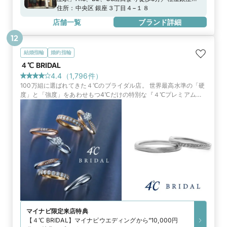
り徒歩2分、ルミネ有楽町より徒歩5分地下鉄有楽町
住所：
中央区 銀座３丁目４−１８
線「銀座一丁目駅」8番出口より徒歩3分JR山手線・
店舗一覧
ブランド詳細
京浜東北線「有楽町駅」中央口より徒歩4分
12
結婚指輪
婚約指輪
４℃ BRIDAL
4.4
（
1,796
件）
100万組に選ばれてきた４℃のブライダル店。 世界最高水準の「硬
度」と「強度」をあわせもつ4℃だけの特別な『４℃プレミアムプ
ラチナ』や、世界中から厳選したダイヤモンドからふたりだけのブ
ライダルリングを
マイナビ限定
来店特典
【４℃ BRIDAL】マイナビウエディングから”10,000円