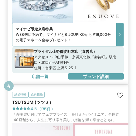
マイナビ限定
来店特典
WEB来店予約で、マイナビとBIJOUPIKOから ¥16,000分
の電子マネー＆金券プレゼント！
ブライダル上野御徒町本店
（
直営店
）
アクセス：
JR山手線・京浜東北線「御徒町」駅南
口・北口から徒歩1分
住所：
台東区 上野5-25-1
店舗一覧
ブランド詳細
4
結婚指輪
婚約指輪
TSUTSUMI(ツツミ）
4.5
（
96
件）
「直接買い付けでフェアプライス」を叶えたパイオニア。全国約
140店舗から、人生に寄り添う美しい指輪を輝く幸せとともに