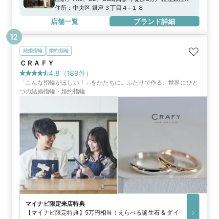
り徒歩2分、ルミネ有楽町より徒歩5分地下鉄有楽町
住所：
中央区 銀座３丁目４−１８
線「銀座一丁目駅」8番出口より徒歩3分JR山手線・
店舗一覧
ブランド詳細
京浜東北線「有楽町駅」中央口より徒歩4分
12
結婚指輪
婚約指輪
ＣＲＡＦＹ
4.8
（
189
件）
「こんな指輪がほしい！」をかたちに。ふたりで作る、世界にひと
つの結婚指輪・婚約指輪
マイナビ限定
来店特典
【マイナビ限定特典】5万円相当！えらべる誕生石 & ダイ