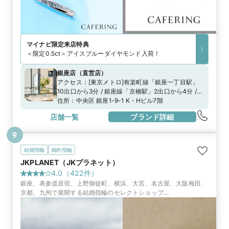
マイナビ限定
来店特典
＜限定0.5ct＞アイスブルーダイヤモンド入荷！
銀座店
（
直営店
）
アクセス：
[東京メトロ]有楽町線「銀座一丁目駅」
10出口から3分 / 銀座線「京橋駅」2出口から4分 /
日比谷線、銀座線、丸の内線「銀座駅」A8出口から
住所：
中央区 銀座1-9-1 K・Hビル7階
8分都営浅草線「宝町駅」A3出口から5分[JR]「有楽
店舗一覧
ブランド詳細
町駅」中央口から7分
9
結婚指輪
婚約指輪
JKPLANET（JKプラネット）
4.0
（
422
件）
銀座、表参道原宿、上野御徒町、横浜、大宮、名古屋、大阪梅田、
京都、九州で展開する結婚指輪のセレクトショップ
『JKPLANET』。50ブランド2000種類の上質なブライダルリング
一堂に並びます。