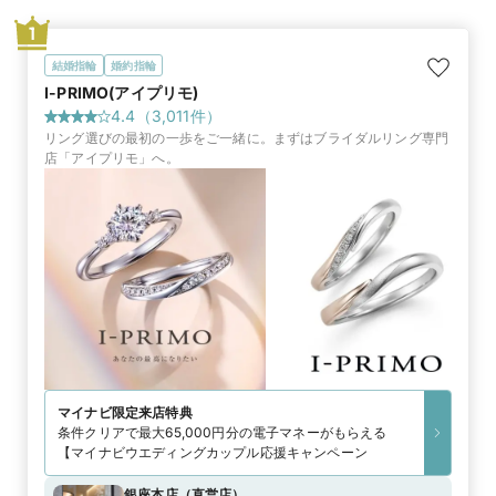
1
結婚指輪
婚約指輪
I-PRIMO(アイプリモ)
4.4
（
3,011
件）
リング選びの最初の一歩をご一緒に。まずはブライダルリング専門
店「アイプリモ」へ。
マイナビ限定
来店特典
条件クリアで最大65,000円分の電子マネーがもらえる
【マイナビウエディングカップル応援キャンペーン
銀座本店
（
直営店
）