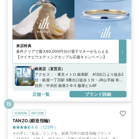
来店特典
条件クリアで最大60,000円分の電子マネーがもらえる
【マイナビウエディングカップル応援キャンペーン】
銀座店
（
直営店
）
アクセス：
・東京メトロ 銀座駅 A13出口より徒歩2
分・銀座一丁目駅 8番出口徒歩１分・JR山手線 有楽
町駅 徒歩5分※専用駐車場がございません。近隣の
住所：
中央区 銀座2-6-5 藤屋ビル6F
コインパーキングをご利用ください。
店舗一覧
ブランド詳細
15
結婚指輪
婚約指輪
TANZO.(鍛造指輪)
4.6
（
125
件）
その手に「名品」リングを。創業70年の鍛造指輪ブランド
「TANZO」が誇る、揺るぎない丁寧な手仕事が生みだす、美しく