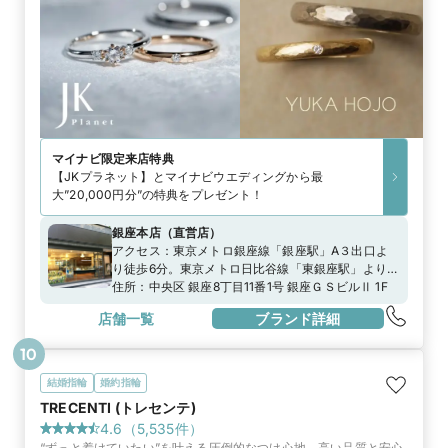
マイナビ限定
来店特典
【JKプラネット】とマイナビウエディングから最
大”20,000円分”の特典をプレゼント！
銀座本店
（
直営店
）
アクセス：
東京メトロ銀座線「銀座駅」A３出口よ
り徒歩6分。東京メトロ日比谷線「東銀座駅」より徒
歩6分。JR山手線「新橋駅」より徒歩7分。
住所：
中央区 銀座8丁目11番1号 銀座ＧＳビルⅡ 1F
店舗一覧
ブランド詳細
10
結婚指輪
婚約指輪
TRECENTI (トレセンテ)
4.6
（
5,535
件）
“ずっと着けていたい”を叶える圧倒的なつけ心地。高い品質と安心