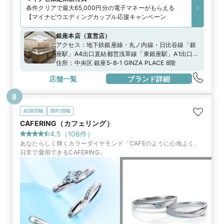
条件クリアで最大65,000円分の電子マネーがもらえる
【マイナビウエディングカップル応援キャンペーン
銀座本店
（
直営店
）
アクセス：
地下鉄銀座線・丸ノ内線・日比谷線「銀
座駅」A4出口直結都営浅草線「東銀座駅」A1出口よ
り徒歩3分都バス「銀座四丁目」より徒歩1分」
住所：
中央区 銀座5-8-1 GINZA PLACE 8階
店舗一覧
ブランド詳細
8
結婚指輪
婚約指輪
CAFERING（カフェリング）
4.5
（
106
件）
あなたらしく輝くカラーダイヤモンド「CAFEのように心地よく、
日常で愛用できるCAFERING」