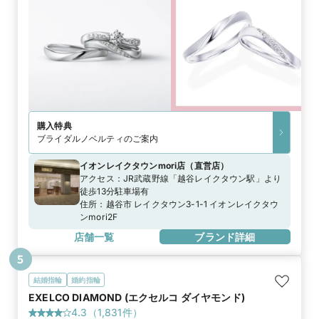
購入特典
ブライダルノベルティのご案内
イオンレイクタウンmori店
（
直営店
）
アクセス：
JR武蔵野線「越谷レイクタウン駅」より
徒歩13分駐車場有
住所：
越谷市 レイクタウン3-1-1 イオンレイクタウ
ンmori2F
店舗一覧
ブランド詳細
5
結婚指輪
婚約指輪
EXELCO DIAMOND (エクセルコ ダイヤモンド)
4.3
（
1,831
件）