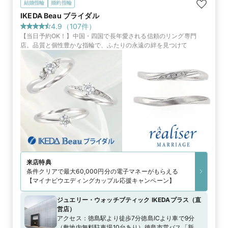
結婚指輪
婚約指輪
IKEDA Beau ブライダル
4.9
（
107
件）
【当日予約OK！】中国・四国で長年愛される信頼のリング専門
店。品質と個性豊かな指輪で、ふたりの永遠の絆を見つけて
来店特典
条件クリアで最大60,000円分の電子マネーがもらえる
【マイナビウエディングカップル応援キャンペーン】
ジュエリー・ウォッチブティック IKEDAプラス
（
直
営店
）
アクセス：
徳島駅より徒歩7分徳島ICより車で9分
（敷地内無料駐車場10台あり）徳島市営バス「新