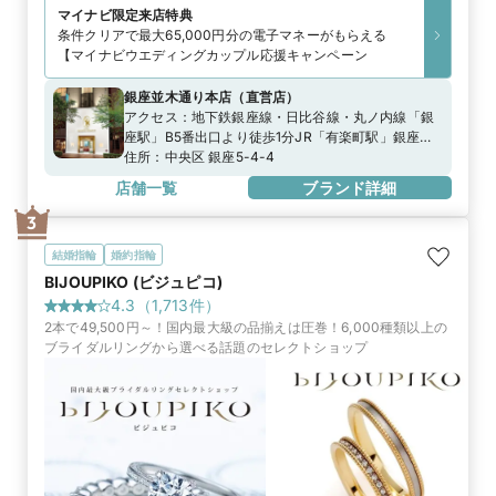
マイナビ限定
来店特典
条件クリアで最大65,000円分の電子マネーがもらえる
【マイナビウエディングカップル応援キャンペーン
銀座並木通り本店
（
直営店
）
アクセス：
地下鉄銀座線・日比谷線・丸ノ内線「銀
座駅」B5番出口より徒歩1分JR「有楽町駅」銀座口
より徒歩5分
住所：
中央区 銀座5-4-4
店舗一覧
ブランド詳細
3
結婚指輪
婚約指輪
BIJOUPIKO (ビジュピコ)
4.3
（
1,713
件）
2本で49,500円～！国内最大級の品揃えは圧巻！6,000種類以上の
ブライダルリングから選べる話題のセレクトショップ