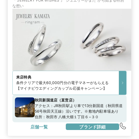
『 JEWELRY FOR WISHES 』“ジュエリーかまた”から始まる特別
な想い
来店特典
条件クリアで最大60,000円分の電子マネーがもらえる
【マイナビウエディングカップル応援キャンペーン】
秋田新国道店
（
直営店
）
アクセス：
JR秋田駅より車で13分新国道（秋田県道
56号秋田天王線）沿いです。※敷地内駐車場あり
住所：
秋田市 八橋大畑１丁目６−３０
店舗一覧
ブランド詳細