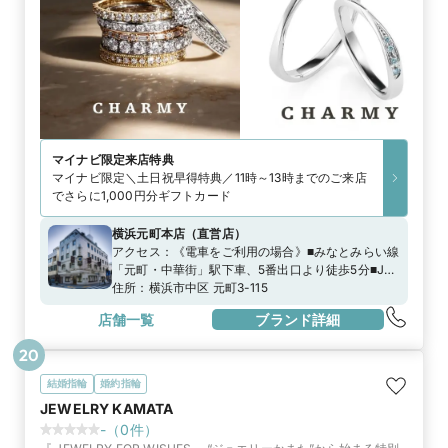
マイナビ限定
来店特典
マイナビ限定＼土日祝早得特典／11時～13時までのご来店
でさらに1,000円分ギフトカード
横浜元町本店
（
直営店
）
アクセス：
《電車をご利用の場合》■みなとみらい線
「元町・中華街」駅下車、5番出口より徒歩5分■JR
京浜東北線「石川町（元町・中華街）」駅下車、元
住所：
横浜市中区 元町3-115
町口（南口）より徒歩8分《お車をご利用の場合》お
店舗一覧
ブランド詳細
車でお越しの際は、元町SS会発行の駐車券をご利用
いただける駐車場をご利用いただけます。詳しくは
20
こちらをご覧ください。
https://www.motomachi.or.jp/access/
結婚指輪
婚約指輪
JEWELRY KAMATA
-
（
0
件）