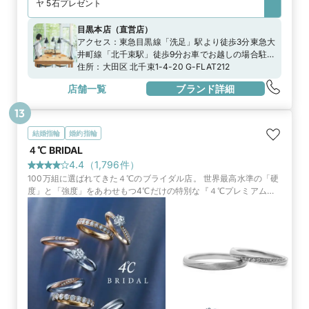
ヤ 5石プレゼント
目黒本店
（
直営店
）
アクセス：
東急目黒線「洗足」駅より徒歩3分東急大
井町線「北千束駅」徒歩9分お車でお越しの場合駐車
場のご用意がございますのでスタッフまでお申し付
住所：
大田区 北千束1-4-20 G-FLAT212
けくださいませ
店舗一覧
ブランド詳細
13
結婚指輪
婚約指輪
４℃ BRIDAL
4.4
（
1,796
件）
100万組に選ばれてきた４℃のブライダル店。 世界最高水準の「硬
度」と「強度」をあわせもつ4℃だけの特別な『４℃プレミアムプ
ラチナ』や、世界中から厳選したダイヤモンドからふたりだけのブ
ライダルリングを