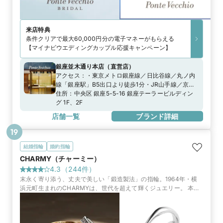
来店特典
条件クリアで最大60,000円分の電子マネーがもらえる
【マイナビウエディングカップル応援キャンペーン】
銀座並木通り本店
（
直営店
）
アクセス：
・東京メトロ銀座線／日比谷線／丸ノ内
線「銀座駅」B5出口より徒歩1分・JR山手線／京浜
東北線「有楽町駅」中央口、銀座口より徒歩5分
住所：
中央区 銀座5-5-16 銀座テーラービルディン
グ 1F、2F
店舗一覧
ブランド詳細
19
結婚指輪
婚約指輪
CHARMY（チャーミー）
4.3
（
244
件）
末永く寄り添う、丈夫で美しい「鍛造製法」の指輪。1964年・横
浜元町生まれのCHARMYは、世代を超えて輝くジュエリー。 本店
は商品数最大。さらに本店限定のお得な来店特典もご用意。