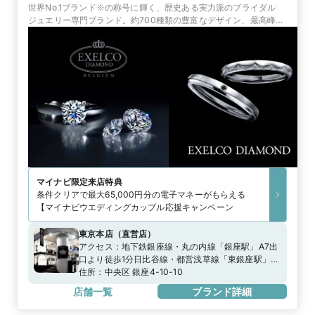
世界No.1ブランド※の称号に輝く、歴史ある実力派のブライダル
ジュエリー専門ブランド。約700種類の豊富なデザイン、最高峰の
品質と証明書、永久保証で選ばれています。
マイナビ限定
来店特典
条件クリアで最大65,000円分の電子マネーがもらえる
【マイナビウエディングカップル応援キャンペーン
東京本店
（
直営店
）
アクセス：
地下鉄銀座線・丸の内線「銀座駅」A7出
口より徒歩1分日比谷線・都営浅草線「東銀座駅」
A2出口より徒歩0分
住所：
中央区 銀座4-10-10
店舗一覧
ブランド詳細