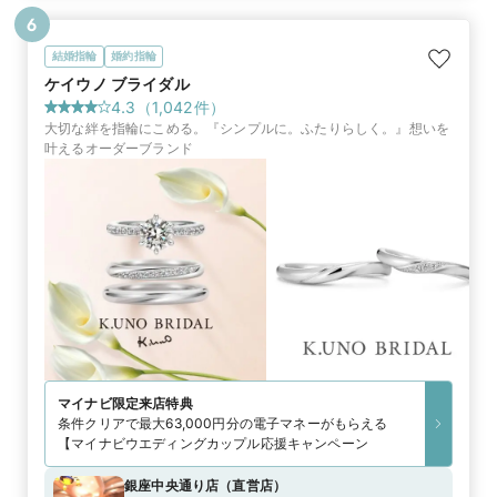
6
結婚指輪
婚約指輪
ケイウノ ブライダル
4.3
（
1,042
件）
大切な絆を指輪にこめる。『シンプルに。ふたりらしく。』想いを
叶えるオーダーブランド
マイナビ限定
来店特典
条件クリアで最大63,000円分の電子マネーがもらえる
【マイナビウエディングカップル応援キャンペーン
銀座中央通り店
（
直営店
）