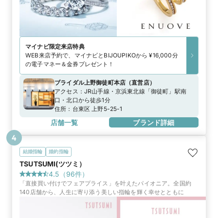
マイナビ限定
来店特典
WEB来店予約で、マイナビとBIJOUPIKOから ¥16,000分
の電子マネー＆金券プレゼント！
ブライダル上野御徒町本店
（
直営店
）
アクセス：
JR山手線・京浜東北線「御徒町」駅南
口・北口から徒歩1分
住所：
台東区 上野5-25-1
店舗一覧
ブランド詳細
4
結婚指輪
婚約指輪
TSUTSUMI(ツツミ）
4.5
（
96
件）
「直接買い付けでフェアプライス」を叶えたパイオニア。全国約
140店舗から、人生に寄り添う美しい指輪を輝く幸せとともに