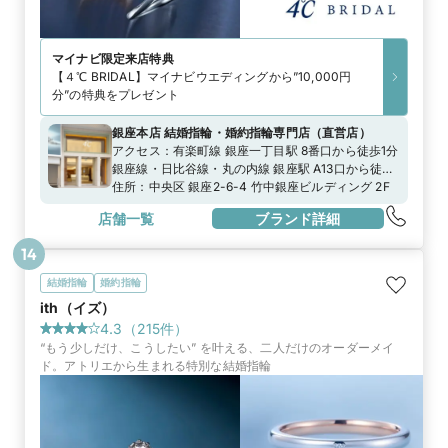
マイナビ限定
来店特典
【４℃ BRIDAL】マイナビウエディングから”10,000円
分”の特典をプレゼント
銀座本店 結婚指輪・婚約指輪専門店
（
直営店
）
アクセス：
有楽町線 銀座一丁目駅 8番口から徒歩1分
銀座線・日比谷線・丸の内線 銀座駅 A13口から徒歩
3分日比谷線 東銀座駅 A8口から徒歩6分
住所：
中央区 銀座2-6-4 竹中銀座ビルディング 2F
店舗一覧
ブランド詳細
14
結婚指輪
婚約指輪
ith（イズ）
4.3
（
215
件）
“もう少しだけ、こうしたい” を叶える、二人だけのオーダーメイ
ド。アトリエから生まれる特別な結婚指輪