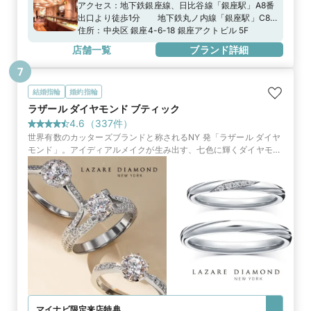
アクセス：
地下鉄銀座線、日比谷線「銀座駅」A8番
出口より徒歩1分 地下鉄丸ノ内線「銀座駅」C8
番出口より徒歩2分
住所：
中央区 銀座4-6-18 銀座アクトビル 5F
店舗一覧
ブランド詳細
7
結婚指輪
婚約指輪
ラザール ダイヤモンド ブティック
4.6
（
337
件）
世界有数のカッターズブランドと称されるNY 発「ラザール ダイヤ
モンド」。アイディアルメイクが生み出す、七色に輝くダイヤモン
ドは、最高峰を求める人々に選ばれています。
マイナビ限定
来店特典