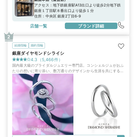
アクセス：
地下鉄銀座駅A13出口より徒歩2分地下鉄
銀座１丁目駅８番出口より徒歩１分
住所：
中央区 銀座2丁目6-9
店舗一覧
ブランド詳細
2
結婚指輪
婚約指輪
銀座ダイヤモンドシライシ
4.3
（
5,466
件）
国内最大級のブライダルジュエリー専門店。コンシェルジュがおふ
たりの想いに寄り添い、数万通りのデザインから生涯を共にする指
輪やサービスをご提案します