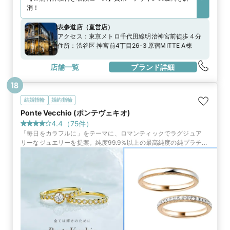
消！
表参道店
（
直営店
）
アクセス：
東京メトロ千代田線明治神宮前徒歩４分
住所：
渋谷区 神宮前4丁目26-3 原宿MITTE A棟
店舗一覧
ブランド詳細
18
結婚指輪
婚約指輪
Ponte Vecchio (ポンテヴェキオ)
4.4
（
75
件）
「毎日をカラフルに」をテーマに、ロマンティックでラグジュア
リーなジュエリーを提案。純度99.9％以上の最高純度の純プラチナ
で作られたリングをはじめ、タイムレスな輝きを放つリングがふた
りの門出を祝福