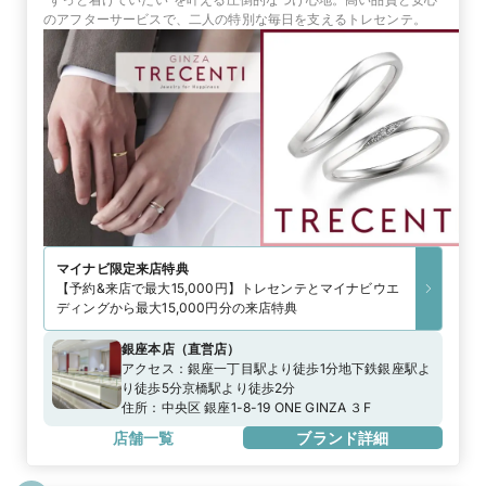
のアフターサービスで、二人の特別な毎日を支えるトレセンテ。
マイナビ限定
来店特典
【予約&来店で最大15,000円】トレセンテとマイナビウエ
ディングから最大15,000円分の来店特典
銀座本店
（
直営店
）
アクセス：
銀座一丁目駅より徒歩1分地下鉄銀座駅よ
り徒歩5分京橋駅より徒歩2分
住所：
中央区 銀座1-8-19 ONE GINZA ３F
店舗一覧
ブランド詳細