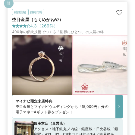
11
結婚指輪
婚約指輪
杢目金屋（もくめがねや）
4.3
（
269
件）
400年の伝統技術でつくる「世界にひとつ」の夫婦の絆
マイナビ限定
来店特典
杢目金屋とマイナビウエディングから「15,000円」分の
電子マネー&ギフト券をプレゼント！
銀座本店
（
直営店
）
アクセス：
地下鉄丸ノ内線・銀座線・日比谷線「銀
座駅」A13、B2、C8出口より徒歩3分／松屋銀座よ