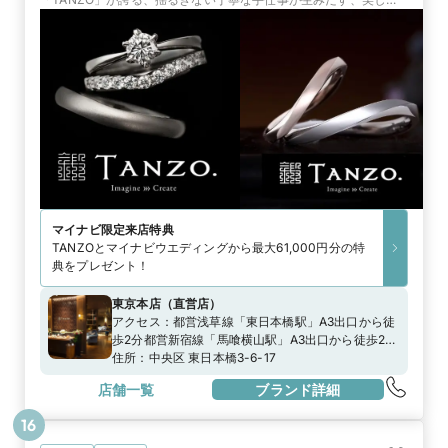
丈夫な指輪。手間暇を惜しまない鍛造製法で、後悔のない指輪づく
りを約束
マイナビ限定
来店特典
TANZOとマイナビウエディングから最大61,000円分の特
典をプレゼント！
東京本店
（
直営店
）
アクセス：
都営浅草線「東日本橋駅」A3出口から徒
歩2分都営新宿線「馬喰横山駅」A3出口から徒歩2分
東京メトロ日比谷線「人形町駅」A4出口から徒歩７
住所：
中央区 東日本橋3-6-17
分JR総武快速線「馬喰町駅」西口改札から徒歩7分
店舗一覧
ブランド詳細
16