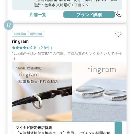
町」より徒歩1分
住所：
徳島市 東船場町１丁目２２
店舗一覧
ブランド詳細
17
結婚指輪
婚約指輪
ringram
4.6
（
25
件）
12万組の実績と創業97年の信頼。プロ品質のリングをふたりで手作
り
マイナビ限定
来店特典
【★無料体験付き相談コース】費用・デザインの疑問を解