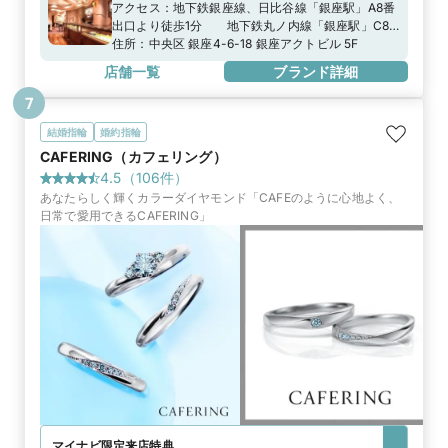
アクセス：
地下鉄銀座線、日比谷線「銀座駅」A8番
出口より徒歩1分 地下鉄丸ノ内線「銀座駅」C8
番出口より徒歩2分
住所：
中央区 銀座4-6-18 銀座アクトビル 5F
店舗一覧
ブランド詳細
7
結婚指輪
婚約指輪
CAFERING（カフェリング）
4.5
（
106
件）
あなたらしく輝くカラーダイヤモンド「CAFEのように心地よく、
日常で愛用できるCAFERING」
マイナビ限定
来店特典