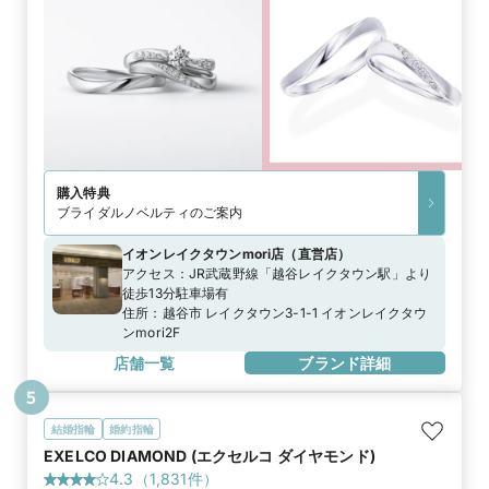
購入特典
ブライダルノベルティのご案内
イオンレイクタウンmori店
（
直営店
）
アクセス：
JR武蔵野線「越谷レイクタウン駅」より
徒歩13分駐車場有
住所：
越谷市 レイクタウン3-1-1 イオンレイクタウ
ンmori2F
店舗一覧
ブランド詳細
5
結婚指輪
婚約指輪
EXELCO DIAMOND (エクセルコ ダイヤモンド)
4.3
（
1,831
件）