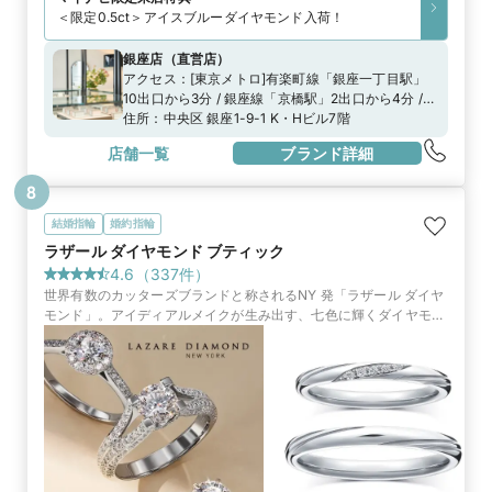
＜限定0.5ct＞アイスブルーダイヤモンド入荷！
銀座店
（
直営店
）
アクセス：
[東京メトロ]有楽町線「銀座一丁目駅」
10出口から3分 / 銀座線「京橋駅」2出口から4分 /
日比谷線、銀座線、丸の内線「銀座駅」A8出口から
住所：
中央区 銀座1-9-1 K・Hビル7階
8分都営浅草線「宝町駅」A3出口から5分[JR]「有楽
店舗一覧
ブランド詳細
町駅」中央口から7分
8
結婚指輪
婚約指輪
ラザール ダイヤモンド ブティック
4.6
（
337
件）
世界有数のカッターズブランドと称されるNY 発「ラザール ダイヤ
モンド」。アイディアルメイクが生み出す、七色に輝くダイヤモン
ドは、最高峰を求める人々に選ばれています。