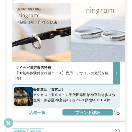
マイナビ限定
来店特典
【★無料体験付き相談コース】費用・デザインの疑問を解
消！
表参道店
（
直営店
）
アクセス：
東京メトロ千代田線明治神宮前徒歩４分
住所：
渋谷区 神宮前4丁目26-3 原宿MITTE A棟
店舗一覧
ブランド詳細
16
結婚指輪
婚約指輪