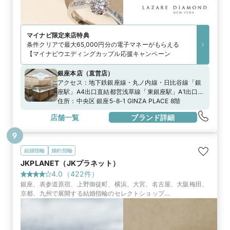
マイナビ限定
来店特典
条件クリアで最大65,000円分の電子マネーがもらえる
【マイナビウエディングカップル応援キャンペーン
銀座本店
（
直営店
）
アクセス：
地下鉄銀座線・丸ノ内線・日比谷線「銀
座駅」A4出口直結都営浅草線「東銀座駅」A1出口よ
り徒歩3分都バス「銀座四丁目」より徒歩1分」
住所：
中央区 銀座5-8-1 GINZA PLACE 8階
店舗一覧
ブランド詳細
9
結婚指輪
婚約指輪
JKPLANET（JKプラネット）
4.0
（
422
件）
銀座、表参道原宿、上野御徒町、横浜、大宮、名古屋、大阪梅田、
京都、九州で展開する結婚指輪のセレクトショップ
『JKPLANET』。50ブランド2000種類の上質なブライダルリング
一堂に並びます。