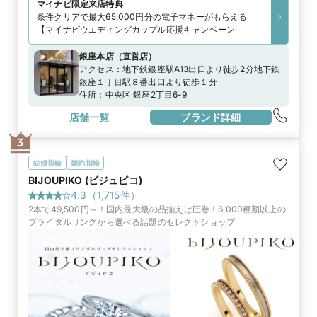
マイナビ限定
来店特典
条件クリアで最大65,000円分の電子マネーがもらえる
【マイナビウエディングカップル応援キャンペーン
銀座本店
（
直営店
）
アクセス：
地下鉄銀座駅A13出口より徒歩2分地下鉄
銀座１丁目駅８番出口より徒歩１分
住所：
中央区 銀座2丁目6-9
店舗一覧
ブランド詳細
3
結婚指輪
婚約指輪
BIJOUPIKO (ビジュピコ)
4.3
（
1,715
件）
2本で49,500円～！国内最大級の品揃えは圧巻！6,000種類以上の
ブライダルリングから選べる話題のセレクトショップ