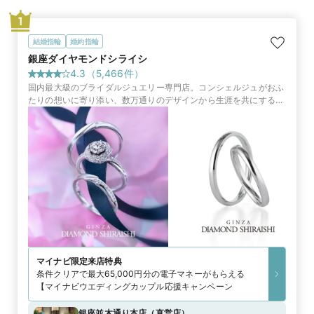
1
結婚指輪
婚約指輪
銀座ダイヤモンドシライシ
4.3
（
5,466
件）
国内最大級のブライダルジュエリー専門店。コンシェルジュがおふ
たりの想いに寄り添い、数万通りのデザインから生涯を共にする指
輪やサービスをご提案します
マイナビ限定
来店特典
条件クリアで最大65,000円分の電子マネーがもらえる
【マイナビウエディングカップル応援キャンペーン
銀座並木通り本店
（
直営店
）