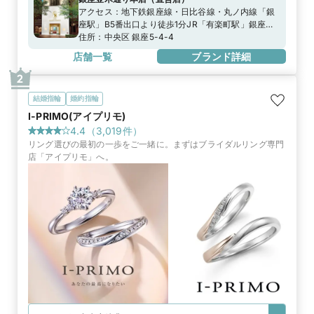
アクセス：
地下鉄銀座線・日比谷線・丸ノ内線「銀
座駅」B5番出口より徒歩1分JR「有楽町駅」銀座口
より徒歩5分
住所：
中央区 銀座5-4-4
店舗一覧
ブランド詳細
2
結婚指輪
婚約指輪
I-PRIMO(アイプリモ)
4.4
（
3,019
件）
リング選びの最初の一歩をご一緒に。まずはブライダルリング専門
店「アイプリモ」へ。