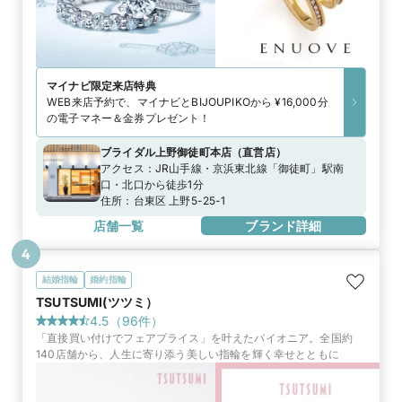
マイナビ限定
来店特典
WEB来店予約で、マイナビとBIJOUPIKOから ¥16,000分
の電子マネー＆金券プレゼント！
ブライダル上野御徒町本店
（
直営店
）
アクセス：
JR山手線・京浜東北線「御徒町」駅南
口・北口から徒歩1分
住所：
台東区 上野5-25-1
店舗一覧
ブランド詳細
4
結婚指輪
婚約指輪
TSUTSUMI(ツツミ）
4.5
（
96
件）
「直接買い付けでフェアプライス」を叶えたパイオニア。全国約
140店舗から、人生に寄り添う美しい指輪を輝く幸せとともに