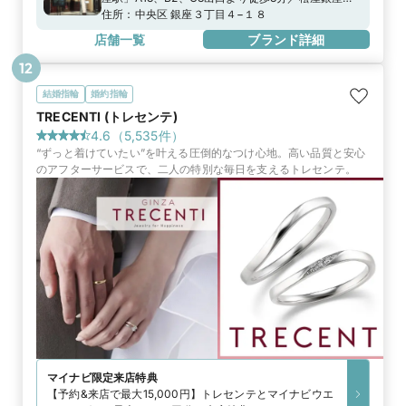
り徒歩2分、ルミネ有楽町より徒歩5分地下鉄有楽町
住所：
中央区 銀座３丁目４−１８
線「銀座一丁目駅」8番出口より徒歩3分JR山手線・
店舗一覧
ブランド詳細
京浜東北線「有楽町駅」中央口より徒歩4分
12
結婚指輪
婚約指輪
TRECENTI (トレセンテ)
4.6
（
5,535
件）
“ずっと着けていたい”を叶える圧倒的なつけ心地。高い品質と安心
のアフターサービスで、二人の特別な毎日を支えるトレセンテ。
マイナビ限定
来店特典
【予約&来店で最大15,000円】トレセンテとマイナビウエ