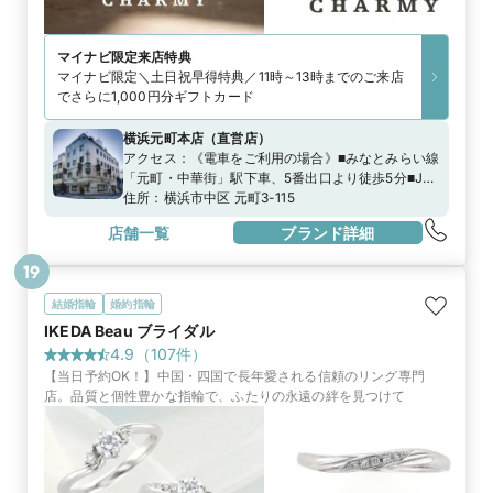
マイナビ限定
来店特典
マイナビ限定＼土日祝早得特典／11時～13時までのご来店
でさらに1,000円分ギフトカード
横浜元町本店
（
直営店
）
アクセス：
《電車をご利用の場合》■みなとみらい線
「元町・中華街」駅下車、5番出口より徒歩5分■JR
京浜東北線「石川町（元町・中華街）」駅下車、元
住所：
横浜市中区 元町3-115
町口（南口）より徒歩8分《お車をご利用の場合》お
店舗一覧
ブランド詳細
車でお越しの際は、元町SS会発行の駐車券をご利用
いただける駐車場をご利用いただけます。詳しくは
19
こちらをご覧ください。
https://www.motomachi.or.jp/access/
結婚指輪
婚約指輪
IKEDA Beau ブライダル
4.9
（
107
件）
【当日予約OK！】中国・四国で長年愛される信頼のリング専門
店。品質と個性豊かな指輪で、ふたりの永遠の絆を見つけて