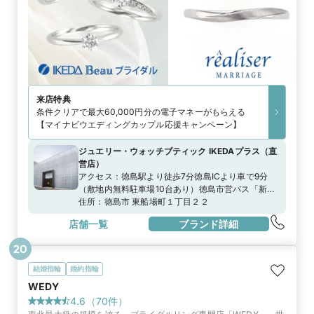
来店特典
条件クリアで最大60,000円分の電子マネーがもらえる
【マイナビウエディングカップル応援キャンペーン】
ジュエリー・ウォッチブティック IKEDAプラス
（
直
営店
）
アクセス：
徳島駅より徒歩7分徳島ICより車で9分
（敷地内無料駐車場10台あり）徳島市営バス「新
町」より徒歩1分
住所：
徳島市 東船場町１丁目２２
店舗一覧
ブランド詳細
20
結婚指輪
婚約指輪
WEDY
4.6
（
70
件）