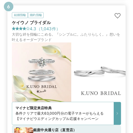
6
結婚指輪
婚約指輪
ケイウノ ブライダル
4.3
（
1,043
件）
大切な絆を指輪にこめる。『シンプルに。ふたりらしく。』想いを
叶えるオーダーブランド
マイナビ限定
来店特典
条件クリアで最大63,000円分の電子マネーがもらえる
【マイナビウエディングカップル応援キャンペーン
銀座中央通り店
（
直営店
）