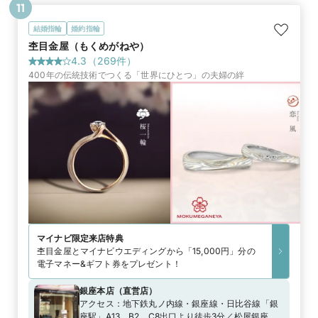
11
結婚指輪
婚約指輪
杢目金屋（もくめがねや）
4.3
（
269
件）
400年の伝統技術でつくる「世界にひとつ」の夫婦の絆
マイナビ限定
来店特典
杢目金屋とマイナビウエディングから「15,000円」分の
電子マネー&ギフト券をプレゼント！
銀座本店
（
直営店
）
アクセス：
地下鉄丸ノ内線・銀座線・日比谷線「銀
座駅」A13、B2、C8出口より徒歩3分／松屋銀座よ