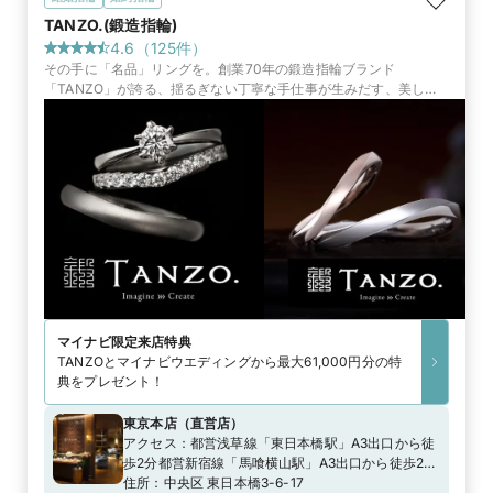
TANZO.(鍛造指輪)
4.6
（
125
件）
その手に「名品」リングを。創業70年の鍛造指輪ブランド
「TANZO」が誇る、揺るぎない丁寧な手仕事が生みだす、美しく
丈夫な指輪。手間暇を惜しまない鍛造製法で、後悔のない指輪づく
りを約束
マイナビ限定
来店特典
TANZOとマイナビウエディングから最大61,000円分の特
典をプレゼント！
東京本店
（
直営店
）
アクセス：
都営浅草線「東日本橋駅」A3出口から徒
歩2分都営新宿線「馬喰横山駅」A3出口から徒歩2分
東京メトロ日比谷線「人形町駅」A4出口から徒歩７
住所：
中央区 東日本橋3-6-17