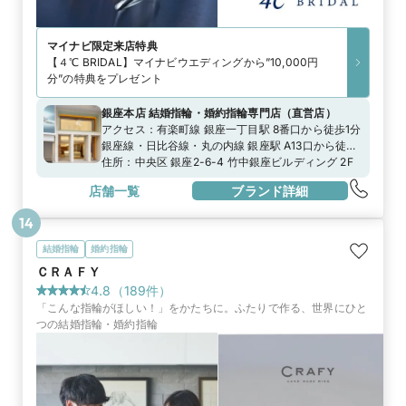
マイナビ限定
来店特典
【４℃ BRIDAL】マイナビウエディングから”10,000円
分”の特典をプレゼント
銀座本店 結婚指輪・婚約指輪専門店
（
直営店
）
アクセス：
有楽町線 銀座一丁目駅 8番口から徒歩1分
銀座線・日比谷線・丸の内線 銀座駅 A13口から徒歩
3分日比谷線 東銀座駅 A8口から徒歩6分
住所：
中央区 銀座2-6-4 竹中銀座ビルディング 2F
店舗一覧
ブランド詳細
14
結婚指輪
婚約指輪
ＣＲＡＦＹ
4.8
（
189
件）
「こんな指輪がほしい！」をかたちに。ふたりで作る、世界にひと
つの結婚指輪・婚約指輪