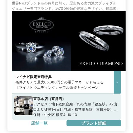
世界No.1ブランド※の称号に輝く、歴史ある実力派のブライダル
ジュエリー専門ブランド。約700種類の豊富なデザイン、最高峰の
品質と証明書、永久保証で選ばれています。
マイナビ限定
来店特典
条件クリアで最大65,000円分の電子マネーがもらえる
【マイナビウエディングカップル応援キャンペーン
東京本店
（
直営店
）
アクセス：
地下鉄銀座線・丸の内線「銀座駅」A7出
口より徒歩1分日比谷線・都営浅草線「東銀座駅」
A2出口より徒歩0分
住所：
中央区 銀座4-10-10
店舗一覧
ブランド詳細