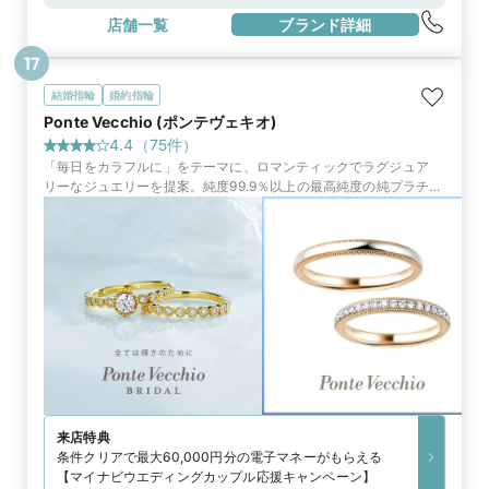
分JR総武快速線「馬喰町駅」西口改札から徒歩7分
店舗一覧
ブランド詳細
17
結婚指輪
婚約指輪
Ponte Vecchio (ポンテヴェキオ)
4.4
（
75
件）
「毎日をカラフルに」をテーマに、ロマンティックでラグジュア
リーなジュエリーを提案。純度99.9％以上の最高純度の純プラチナ
で作られたリングをはじめ、タイムレスな輝きを放つリングがふた
りの門出を祝福
来店特典
条件クリアで最大60,000円分の電子マネーがもらえる
【マイナビウエディングカップル応援キャンペーン】