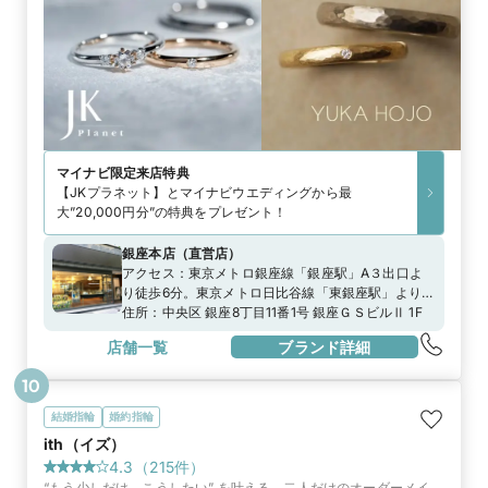
マイナビ限定
来店特典
【JKプラネット】とマイナビウエディングから最
大”20,000円分”の特典をプレゼント！
銀座本店
（
直営店
）
アクセス：
東京メトロ銀座線「銀座駅」A３出口よ
り徒歩6分。東京メトロ日比谷線「東銀座駅」より徒
歩6分。JR山手線「新橋駅」より徒歩7分。
住所：
中央区 銀座8丁目11番1号 銀座ＧＳビルⅡ 1F
店舗一覧
ブランド詳細
10
結婚指輪
婚約指輪
ith（イズ）
4.3
（
215
件）
“もう少しだけ、こうしたい” を叶える、二人だけのオーダーメイ