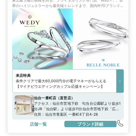
東北最大級の規模を誇る、ブライダルリング専門店「WEDY」。世
界のハイジュエラーから最先端トレンドまで、国内外70ブランド
以上のラインナップが揃う。結婚が決まったら、世界のリングを探
す旅へと出かけよう
来店特典
条件クリアで最大60,000円分の電子マネーがもらえる
【マイナビウエディングカップル応援キャンペーン】
仙台一番町店
（
直営店
）
アクセス：
仙台市営地下鉄 勾当台公園駅より徒歩1
分JR「仙台駅」より徒歩11分仙台市営地下鉄「広瀬
通駅」より徒歩7分
住所：
仙台市青葉区 一番町4丁目4-28
店舗一覧
ブランド詳細