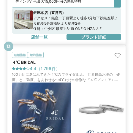
ディングから最大15,000円分の来店特典
銀座本店
（
直営店
）
アクセス：
銀座一丁目駅より徒歩1分地下鉄銀座駅よ
り徒歩5分京橋駅より徒歩2分
住所：
中央区 銀座1-8-19 ONE GINZA ３F
店舗一覧
ブランド詳細
13
結婚指輪
婚約指輪
４℃ BRIDAL
4.4
（
1,796
件）
100万組に選ばれてきた４℃のブライダル店。 世界最高水準の「硬
度」と「強度」をあわせもつ4℃だけの特別な『４℃プレミアムプ
ラチナ』や、世界中から厳選したダイヤモンドからふたりだけのブ
ライダルリングを