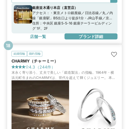
銀座並木通り本店
（
直営店
）
アクセス：
・東京メトロ銀座線／日比谷線／丸ノ内
線「銀座駅」B5出口より徒歩1分・JR山手線／京浜
東北線「有楽町駅」中央口、銀座口より徒歩5分
住所：
中央区 銀座5-5-16 銀座テーラービルディン
グ 1F、2F
店舗一覧
ブランド詳細
18
結婚指輪
婚約指輪
CHARMY（チャーミー）
4.3
（
244
件）
末永く寄り添う、丈夫で美しい「鍛造製法」の指輪。1964年・横
浜元町生まれのCHARMYは、世代を超えて輝くジュエリー。 本店
は商品数最大。さらに本店限定のお得な来店特典もご用意。