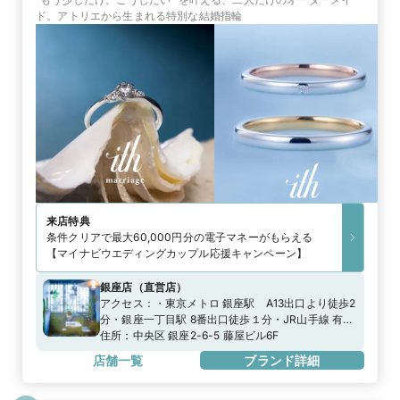
ド。アトリエから生まれる特別な結婚指輪
来店特典
条件クリアで最大60,000円分の電子マネーがもらえる
【マイナビウエディングカップル応援キャンペーン】
銀座店
（
直営店
）
アクセス：
・東京メトロ 銀座駅 A13出口より徒歩2
分・銀座一丁目駅 8番出口徒歩１分・JR山手線 有楽
町駅 徒歩5分※専用駐車場がございません。近隣の
住所：
中央区 銀座2-6-5 藤屋ビル6F
コインパーキングをご利用ください。
店舗一覧
ブランド詳細