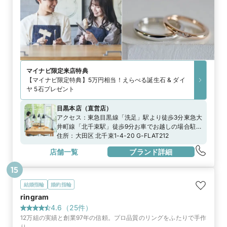
マイナビ限定
来店特典
【マイナビ限定特典】5万円相当！えらべる誕生石 & ダイ
ヤ 5石プレゼント
目黒本店
（
直営店
）
アクセス：
東急目黒線「洗足」駅より徒歩3分東急大
井町線「北千束駅」徒歩9分お車でお越しの場合駐車
場のご用意がございますのでスタッフまでお申し付
住所：
大田区 北千束1-4-20 G-FLAT212
けくださいませ
店舗一覧
ブランド詳細
15
結婚指輪
婚約指輪
ringram
4.6
（
25
件）
12万組の実績と創業97年の信頼。プロ品質のリングをふたりで手作
り